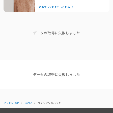
財布やポーチなど、厚みによってはまとめて入れられない場合がございます
シーンでも自信を与えてくれます。特別な日はもちろん、日常に
のでご了承ください。
このブランドをもっと知る
も品よく馴染む「ずっと着たい」を叶えてくれるドレスブランド
です。
◇コーディネートアイテム
ボリュームブラウスセットドレス / 100956
— Editor Nishiyama
パール2wayネックレスベルト / 003071
ブランドストーリー
エンブロイダリーレースブラウスセットドレス / 101021
データの取得に失敗しました
スパンコールエンブロイダリードレス / 101011
アシメストラップパンプス / 050018
シンプルだから、 ごまかしはきかな
い
◇詳細
代表取締役 日永和孝さん
生地の厚み：やや厚手
伸縮性：なし
透け感：なし
光沢感：あり
縫製工場 Factory mode Annaレポ
データの取得に失敗しました
裏地：あり
ート
代表取締役 日永和孝さん
◇サイズ
本体：高さ20cm、横(バッグ口部分)27cm
ショップニュース
底：縦18cm、横22cm
プラドレTOP
kaene
サテンフリルバッグ
NEWS
NEWS
NEWS
※商品によっては若干の誤差が生じる場合もございますので、あらかじめご
【NEW ARRIVAL】新着商品
【NEW ARRIVAL】新着商品
【NEW ARR
了承ください。
のご紹介＜kaene＞
のご紹介＜kaene＞
のご紹介＜ka