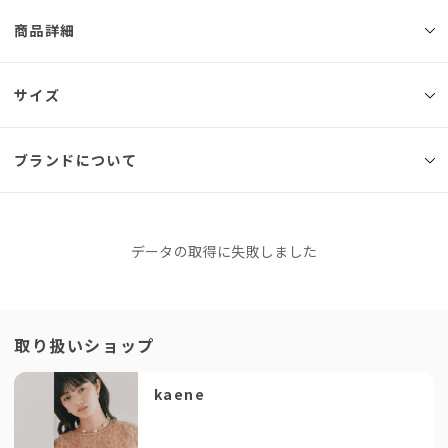
商品詳細
◾️ブランド
サイズ
kaene
人気のリングハンドルバッグ/ 040080にポイントフリルをあしらいアップデ
ブランドについて
サイズ
幅
高さ
マチ
持ち手の長
ートしたフォーマルバッグ。
さ
バッグの内側にある紐を寄せると、口を閉じられる仕様となっています。
入れ口が大きく開くため、ものの出し入れがしやすく、収納力に優れたバッ
Free
27cm
20cm
グです。
kaene
データの取得に失敗しました
※同商品でも生産の過程で個体差が生じる場合があります。
◇サイズイメージ
カエン
・A4対応(22×31cm)：×
サイズガイド
このブランドをもっと知る
・長財布(10×20cm)：○
・袱紗(13×20cm)：○
「年齢を重ねても、ずっと大切に着られる一着が欲しい」という
取り扱いショップ
・メイクポーチ(12×15cm)：○
方には、迷わずkaeneをご提案しています。実際に袖を通すと、
・ペットボトル340ml：○
上質な生地感やシルエットの美しさに感動されるお客様が本当に
・ペットボトル500ml：○
kaene
多いんです！
※上記は容量の目安です。
流行に左右されないタイムレスなデザインは、どんなフォーマル