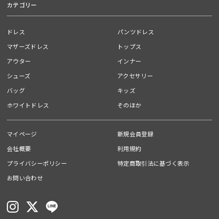
カテゴリー
2026.05.11
2026.05.02
◇素材
本体：ポリエステル95% ポリウレタン5%
ドレス
パンツドレス
別布：ポリエステル100%
マザーズドレス
トップス
◇カラー
アウター
インナー
#05 beige / ベージュ
#80 black / ブラック
シューズ
アクセサリー
#92 smalldot / スモールドット
バッグ
キッズ
※商品ページと下げ札のカラー表記が異なる場合がございます。
ホワイトドレス
そのほか
◇品番・生産国
品番：040134
マイページ
新規会員登録
生産国：日本
会社概要
利用規約
プライバシーポリシー
特定商取引法に基づく表示
原産国
お問い合わせ
日本
関連カテゴリー
バッグ