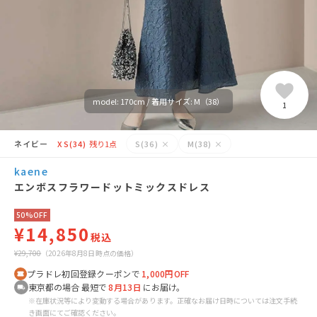
model: 170cm / 着用サイズ: M（38）
1
ネイビー
XS(34)
残り1点
S(36)
×
M(38)
×
kaene
エンボスフラワードットミックスドレス
50%OFF
¥14,850
税込
¥29,700
（2026年8月8日時点の価格）
プラドレ初回登録クーポンで
1,000円OFF
東京都の場合 最短で
8月13日
にお届け。
※在庫状況等により変動する場合があります。正確なお届け日時については注文手続
き画面にてご確認ください。