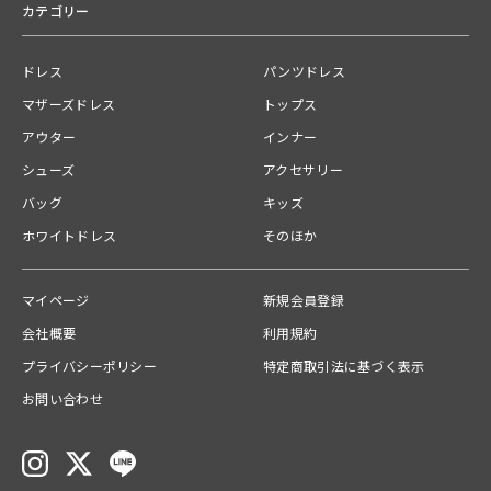
〈裏地〉
カテゴリー
2026.05.11
2026.05.02
ポリエステル100％
ドレス
パンツドレス
◇ カラー
#57 navy / ネイビー
マザーズドレス
トップス
#71 gray / グレー
アウター
インナー
※商品ページと下げ札のカラー表記が異なる場合がございます。
シューズ
アクセサリー
バッグ
キッズ
◇ 品番・生産国
品番：100979
ホワイトドレス
そのほか
生産国：日本
マイページ
新規会員登録
原産国
会社概要
利用規約
日本
プライバシーポリシー
特定商取引法に基づく表示
関連カテゴリー
お問い合わせ
ドレス
タグ