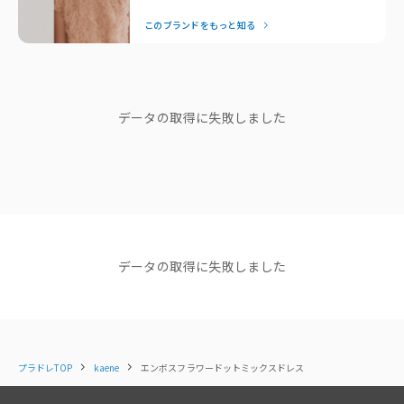
ルシーンでも自信を与えてくれます。特別な日はもちろん、日
光沢感：少しあり
このブランドをもっと知る
常にも品よく馴染む「ずっと着たい」を叶えてくれるドレスブ
裏地：あり
ランドです。
ポケット：なし
ファスナー：背中あり
— Editor Nishiyama
その他：取り扱い注意点あり
ブランドストーリー
データの取得に失敗しました
洗濯取扱い：ドライクリーニングのみ
シンプルだから、 ごまかしはきかな
い
【お取扱い時のご注意】
代表取締役 日永和孝さん
・表地にエンボス加工を施しています。エンボス加工が消えるため、
アイロンを当てないようお願いします（浮かしアイロン・スチームアイロン
は可）
・エンボス加工の柄は着用やクリーニングの繰り返しで薄くなる可能性が
縫製工場 Factory mode Annaレ
データの取得に失敗しました
ございます。
ポート
代表取締役 日永和孝さん
◇ 素材
〈表地〉
ショップニュース
本体：レーヨン73％、ポリエステル27％
プラドレTOP
kaene
エンボスフラワードットミックスドレス
NEWS
NEWS
NEWS
別布：基布 ポリエステル100％、フロッキー部分 ポリエステル100％
【NEW ARRIVAL】新着商品
【NEW ARRIVAL】新着商品
【NEW AR
のご紹介＜kaene＞
のご紹介＜kaene＞
のご紹介＜k