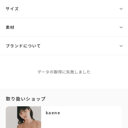
◾️ブランド
サイズ
kaene
上品な光沢生地にフラワーエンボス加工を施した生地を全面に使用。
素材
サイズ
総丈
バスト
ウエスト
ヒップ
肩幅
フロッキードットチュールとのドッキングデザインで、
デコルテ部分と袖は抜け感を出し、キャッチ―な印象に仕上げました。
XS
124cm
88cm
69.5cm
93cm
34.5cm
◾️素材
ブランドについて
適度に張り感のある生地はスタイルUP効果があり、
〈表地〉本体：レーヨン73％、ポリエステル27％別布：基布ポリエステル
高めに切り替えたマーメイドシルエットが縦のラインを強調します。
S
125cm
91cm
72.5cm
96cm
35cm
100％、フロッキー部分ポリエステル100％〈裏地〉ポリエステル100％
自然にスタイルアップの叶う一着です。
M
126cm
94cm
75.5cm
99cm
35.5cm
kaene
厚手
データの取得に失敗しました
薄地
◇ コーディネートアイテム
透ける
透けない
※同商品でも生産の過程で個体差が生じる場合があります。
カエン
・バイカラーパンプス（品番：050014）
柔らかい
硬い
サイズガイド
このブランドをもっと知る
・アシメストラップパンプス（品番：050018）
光沢
マット
・クラップラウンドピアス（品番：031792）
「年齢を重ねても、ずっと大切に着られる一着が欲しい」とい
取り扱いショップ
・2wayフックチョーカー（品番：031881）
う方には、迷わずkaeneをご提案しています。実際に袖を通す
◇ 詳細
と、上質な生地感やシルエットの美しさに感動されるお客様が
kaene
生地の厚み：薄手
本当に多いんです！
伸縮性：なし
流行に左右されないタイムレスなデザインは、どんなフォーマ
透け感：ヨーク、袖部分にあり