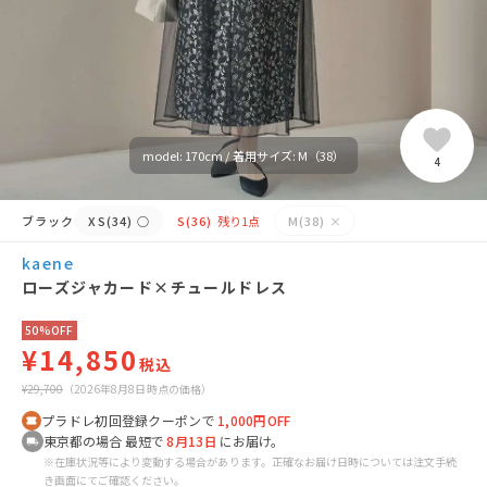
model: 170cm / 着用サイズ: M（38）
4
ブラック
XS(34)
○
S(36)
残り1点
M(38)
×
kaene
ローズジャカード×チュールドレス
50%OFF
¥14,850
税込
¥29,700
（2026年8月8日時点の価格）
プラドレ初回登録クーポンで
1,000円OFF
東京都の場合 最短で
8月13日
にお届け。
※在庫状況等により変動する場合があります。正確なお届け日時については注文手続
き画面にてご確認ください。