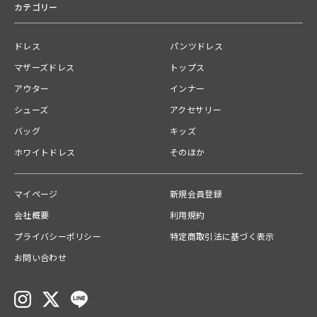
カテゴリー
2026.05.11
2026.05.02
◇ 品番・生産国
品番：100963
ドレス
パンツドレス
生産国：日本
マザーズドレス
トップス
原産国
アウター
インナー
日本
シューズ
アクセサリー
バッグ
キッズ
関連カテゴリー
ホワイトドレス
そのほか
ドレス
マイページ
タグ
新規会員登録
#
低身長
#
骨格ウェーブ
#
骨格ナチュラル
#
半袖〜五分袖
会社概要
利用規約
#
ロング丈
#
チュール
#
イエベ
#
ブルベ
プライバシーポリシー
特定商取引法に基づく表示
お問い合わせ
送料
【飛脚宅配便】配送ごとに770円
ご注文の商品合計金額が￥15,000(税込)以上の場合は、送料無料とな