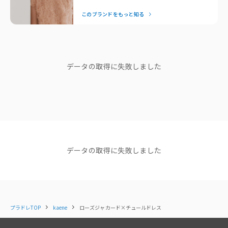
ルシーンでも自信を与えてくれます。特別な日はもちろん、日
このブランドをもっと知る
常にも品よく馴染む「ずっと着たい」を叶えてくれるドレスブ
ランドです。
◇ 詳細
生地の厚み：中厚
— Editor Nishiyama
伸縮性：なし
ブランドストーリー
透け感：ヨーク、袖あり
データの取得に失敗しました
裏地：あり
ポケット：なし
シンプルだから、 ごまかしはきかな
ファスナー：背中あり
い
洗濯取扱い：ドライクリーニングのみ
代表取締役 日永和孝さん
◇ 素材・カラー
〈素材〉
縫製工場 Factory mode Annaレ
データの取得に失敗しました
表地：本体 ポリエステル100％／別布 ポリエステル100％
ポート
裏地：ポリエステル100％
代表取締役 日永和孝さん
〈カラー〉
#51 sax / サックス
ショップニュース
#80 black / ブラック
プラドレTOP
kaene
ローズジャカード×チュールドレス
NEWS
NEWS
NEWS
【NEW ARRIVAL】新着商品
【NEW ARRIVAL】新着商品
【NEW AR
※商品ページと下げ札のカラー表記が異なる場合がございます。
のご紹介＜kaene＞
のご紹介＜kaene＞
のご紹介＜k