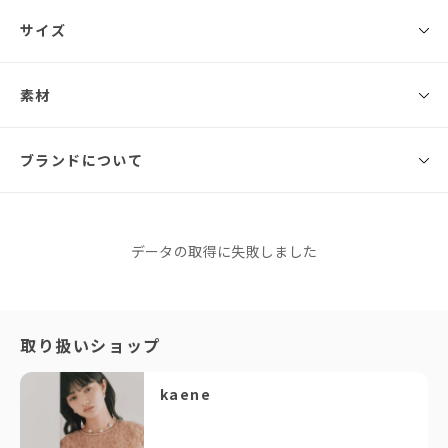
◾️ブランド
サイズ
kaene
少し張りのあるプリントジャカードと、無地チュールを組み合わせたレイ
素材
サイズ
総丈
バスト
ウエスト
ヒップ
肩幅
ヤードドレス。
XS
124cm
90cm
69cm
113cm
36cm
スカート部分のチュールは、前後共にセンター開きのデザインにしてお
◾️素材
ブランドについて
り、
〈表地〉本体：ポリエステル100％ 別布：ポリエステル100％〈裏地〉ポ
歩いたり、風を含むと中のプリントが見えてよりキュートな印象に◎
S
125cm
93cm
72cm
116cm
36.5cm
リエステル100％
袖部分はチュールを二重にし、透け感を抑えた仕上がりにしています。
M
126cm
96cm
75cm
119cm
37cm
ウエストにパールベルトを巻くコーディネートもおすすめ。
kaene
厚手
データの取得に失敗しました
薄地
パーティーシーンに華を添えてくれるデザインドレスです。
透ける
透けない
※同商品でも生産の過程で個体差が生じる場合があります。
カエン
柔らかい
硬い
サイズガイド
このブランドをもっと知る
光沢
マット
◇ コーディネートアイテム
「年齢を重ねても、ずっと大切に着られる一着が欲しい」とい
取り扱いショップ
・ラウンドパールイヤーカフ（品番：031786）
う方には、迷わずkaeneをご提案しています。実際に袖を通す
・ショートランダムフレッシュパールピアス（品番：031826）
・バイカラーパンプス（品番：050014）
と、上質な生地感やシルエットの美しさに感動されるお客様が
kaene
・アシメストラップパンプス（品番：050018）
本当に多いんです！
・ポインテッドフラットパンプス（品番：050015）
流行に左右されないタイムレスなデザインは、どんなフォーマ
・パールハンドルバッグ（品番：040148）