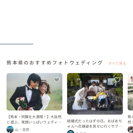
熊本県のおすすめフォトウェディング
すべて見る
【熊本・阿蘇を大満喫！】大自然
熊
結婚式だったはずの日。おばあち
と遊ぶ、笑顔いっぱいウェディン
然
ゃんへ花嫁姿を見せに行くサプラ
グフォト
山・高原
イズ企画