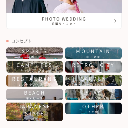
PHOTO WEDDING
前撮り・フォト
コンセプト
SPORTS
MOUNTAIN
スポーツ
山・高原
CAMP・FES
RETRO・CITY
キャンプ・フェス
レトロ・街中
RESTAURANT
GARDEN
ガーデン・森
レストラン・古民家
BEACH
STAY
海・ビーチ
ホテル・リゾート婚
JAPANESE
OTHER
STYLE
その他
和婚