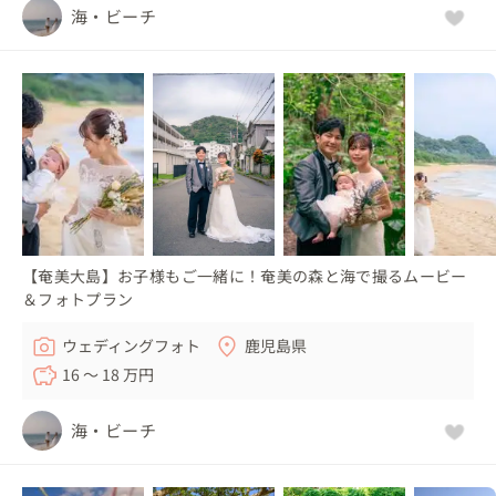
海・ビーチ
【奄美大島】お子様もご一緒に！奄美の森と海で撮るムービー
＆フォトプラン
ウェディングフォト
鹿児島県
16 〜 18 万円
海・ビーチ