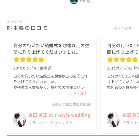
その他
REVIEW
熊本県の口コミ
すべて見る
自分の行いたい結婚式を想像以上の空
自分の行いたい
間に作り上げてくださいました。
間に作り上げて
20代カップル
熊本県
20代カップル
熊
自分の行いたい結婚式を想像以上の空間に作
自分の行いたい結
り上げてくださいました。

り上げてくださいま
参列者の人数も多く、屋外での開催というこ
参列者の人数も多
ともあり、一般的な結婚式の準備とはまた違
もっと見る...
ともあり、一般的
った準備などもあり大変でしたが、美江さん
った準備などもあ
がしっかりとサポートしてくださり、丁寧に
がしっかりとサポ
投稿日：2022年01月21日
相談にものっていただき、...
相談にものっていただ
吉田 美江 by P-style wedding
吉田 美江 
プランナー, フローリスト
プランナ