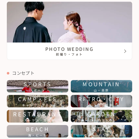
PHOTO WEDDING
前撮り・フォト
コンセプト
SPORTS
MOUNTAIN
スポーツ
山・高原
CAMP・FES
RETRO・CITY
キャンプ・フェス
レトロ・街中
RESTAURANT
GARDEN
ガーデン・森
レストラン・古民家
BEACH
STAY
海・ビーチ
ホテル・リゾート婚