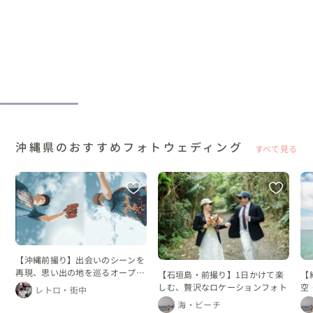
沖縄県のおすすめフォトウェディング
すべて見る
【沖縄前撮り】出会いのシーンを
再現、思い出の地を巡るオープニ
【石垣島・前撮り】1日かけて楽
【
ングムービー
しむ、贅沢なロケーションフォト
空
レトロ・街中
ィ
海・ビーチ