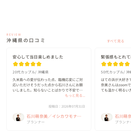
REVIEW
沖縄県の口コミ
すべて見る
安心して当日楽しめました
緊張感もとれて
20代カップル
沖縄県
50代カップル
沖
久米島への愛が伝わった点、臨機応変にご対
はての浜が大好き
応いただけそうだった点から石川さんにお願
奈美さんはzoom
いしました。知らないことばかりで不安でし
ても温かく明るい
たが、丁寧に回答してくださり安心して当日
もっと見る...
た✨梅雨明けと同
を迎えることができました。風は強かったで
に楽しかったです
すが、なんとかお天気にも恵まれて素敵な思
敵に仕上げてくださ
投稿日：2026年07月31日
い出になり...
萌奈美さんから...
石川萌奈美／イシカワモナ
石川萌
ミ Kume La Chic クメラシッ
プランナー
ミ Kum
プランナ
ク
ク