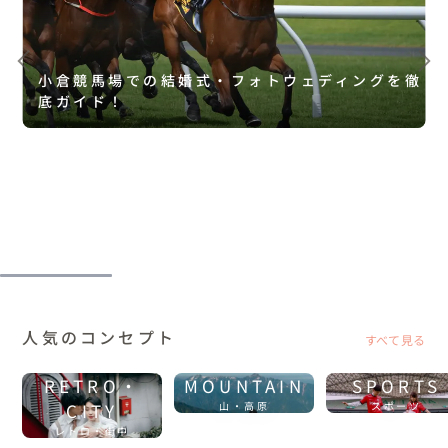
小倉競馬場での結婚式・フォトウェディングを徹
底ガイド！
人気のコンセプト
すべて見る
RETRO・
MOUNTAIN
SPORTS
CITY
山・高原
スポーツ
レトロ・街中