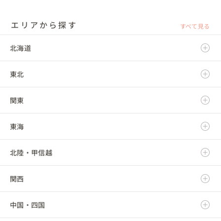
エリアから探す
すべて見る
北海道
東北
北海道
関東
青森県
東海
岩手県
茨城県
北陸・甲信越
宮城県
栃木県
岐阜県
関西
秋田県
群馬県
静岡県
新潟県
中国・四国
山形県
埼玉県
愛知県
富山県
滋賀県