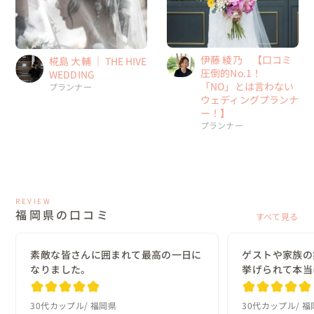
伊藤 綾乃 【口コミ
椛島 大輔 ｜ THE HIVE
圧倒的No.1！
WEDDING
「NO」とは言わない
プランナー
ウェディングプランナ
ー！】
プランナー
REVIEW
福岡県の口コミ
すべて見る
素敵な皆さんに囲まれて最高の一日に
ゲストや家族の
なりました。
挙げられて本当
30代カップル
福岡県
30代カップル
福