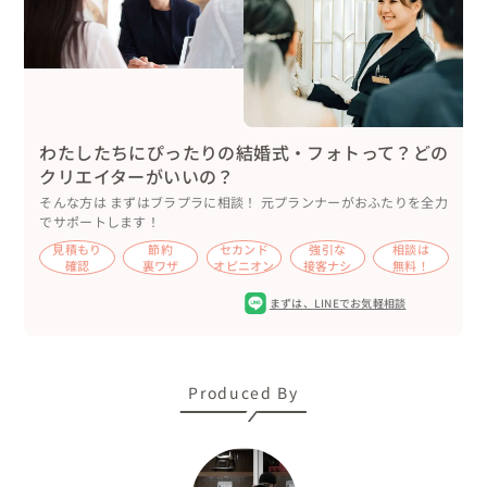
わたしたちにぴったりの結婚式・フォトって？どの
クリエイターがいいの？
そんな方は まずはブラプラに相談！ 元プランナーがおふたりを全力
でサポートします！
見積もり
節約
セカンド
強引な
相談は
確認
裏ワザ
オピニオン
接客ナシ
無料！
まずは、
LINEでお気軽相談
Produced By