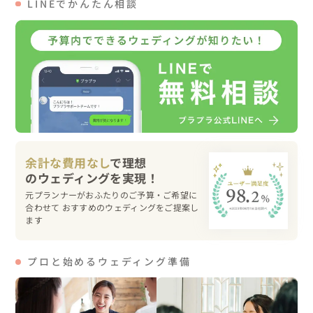
LINEでかんたん相談
新郎父お知り合いのフローリストの方からブーケとブート
ニアをお持ち込み。

新郎衣装はご自身のヴィンテージのスーツ一式です。

カラードレス、アクセサリー一式

●こんな人におすすめ

古き良き時代の建造物や空間がお好みの方におすすめで
す。

当時の雰囲気を感じながら時間をかけて撮影できます。

余計な費用なし
で理想
屋内なので天候による延期もなくご安心いただけます。
元プランナーがおふたりのご予算・ご希望に
合わせて おすすめのウェディングをご提案し
ます
プロと始めるウェディング準備