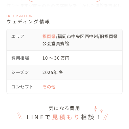
作り込まず空間そのものの雰囲気を活かした洋館を提案し
ました。

INFORMATION
お二人ともリラックスした様子で、笑顔が絶えない和やか
ウェディング情報
な雰囲気の中で撮影を行いました。

エリア
福岡県
/福岡市中央区西中州/旧福岡県
●当日の流れ

公会堂貴賓館
12:00 新郎新婦サロン入り

13:00 お支度完了/移動

費用相場
10 〜 30 万円
14:00 別場所で撮影/移動

15:00 貴賓館にて撮影

シーズン
2025年 冬
16:30 撮影終了/現地解散

コンセプト
その他
※貴賓館をご利用の際は、事前に撮影許可が必要です。

申請手続きや会場とのやりとりは、こちらですべて行いま
すのでお二人は特別なご準備やお手続きは不要です。

気になる費用
安心して当日をお迎えください。

LINEで
見積もり
相談！
●お持ち込みされたもの（プランに含まれていないもの）
