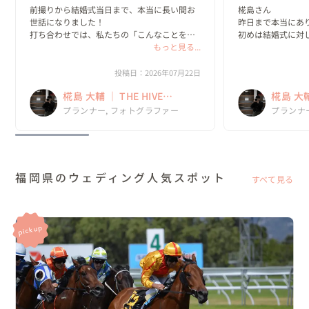
前撮りから結婚式当日まで、本当に長い間お
椛島さん

世話になりました！

昨日まで本当にあり
打ち合わせでは、私たちの「こんなことをし
初めは結婚式に対
てみたい！」という話をすると、「いいです
もっと見る...
ませんでしたが、
ね！」「それやりましょう！」といつも前向
見て結婚式を挙げ
きに受け止めてくださって、一緒に結婚式を
心から思いました！
投稿日：2026年07月22日
作っていく時間がとても楽しかっ...
担当が椛島さんじ
椛島 大輔 ｜ THE HIVE
椛島 大輔 
を作れたか分かりませ
WEDDING
WEDDI
プランナー, フォトグラファー
プランナ
福岡県のウェディング人気スポット
すべて見る