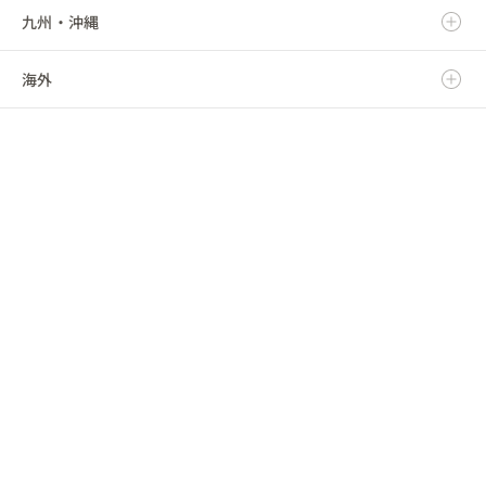
九州・沖縄
福島県
千葉県
三重県
石川県
京都府
鳥取県
海外
東京都
福井県
大阪府
島根県
福岡県
神奈川県
山梨県
兵庫県
岡山県
佐賀県
海外
長野県
奈良県
広島県
長崎県
和歌山県
山口県
熊本県
徳島県
大分県
香川県
宮崎県
愛媛県
鹿児島県
高知県
沖縄県