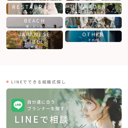
RESTAURANT
GARDEN
ガーデン・森
レストラン・古民家
BEACH
STAY
海・ビーチ
ホテル・リゾート婚
JAPANESE
OTHER
STYLE
その他
和婚
LINEでできる結婚式探し