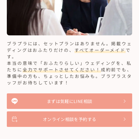
ブラプラには、セットプランはありません。
掲載ウェ
ディングはおふたりだけの、
すべてオーダーメイド
で
す。
本当の意味で「おふたりらしい」ウェディングを、私
たちに
全力でサポートさせてください！
成約前でも、
準備中の方も、ちょっとしたお悩みも。ブラプラスタ
ッフがお待ちしています！
まずは気軽にLINE相談
オンライン相談を予約する