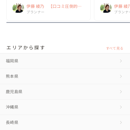
功だったねと言える結婚式を挙げることがで
功だったねと言え
伊藤 綾乃 【口コミ圧倒的
伊藤 綾
きて、とても幸せです。

きて、とても幸せで
No.1！ 「NO」とは言わない
プランナー
No.1
プランナ
伊...
伊...
ウェディングプランナー！】
ウェデ
エリアから探す
すべて見る
福岡県
熊本県
鹿児島県
沖縄県
長崎県