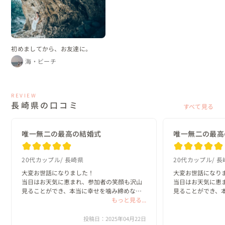
初めましてから、お友達に。
海・ビーチ
REVIEW
長崎県の口コミ
すべて見る
唯一無二の最高の結婚式
唯一無二の最高
20代カップル
長崎県
20代カップル
長
大変お世話になりました！

大変お世話になりま
当日はお天気に恵まれ、参加者の笑顔も沢山
当日はお天気に恵
見ることができ、本当に幸せを噛み締めなが
見ることができ、
らのあっという間の時間でした^ ^

もっと見る...
らのあっという間の
2人で唯一無二の最高の結婚式だったね、大成
2人で唯一無二の
投稿日：2025年04月22日