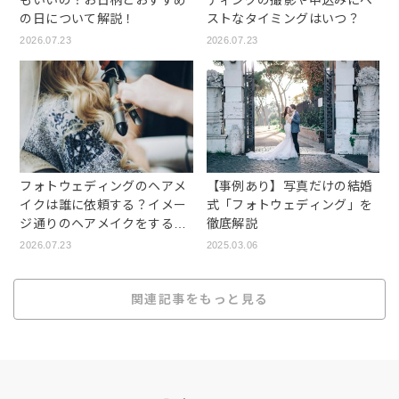
もいいの？お日柄とおすすめ
ディングの撮影や申込みにベ
の日について解説！
ストなタイミングはいつ？
2026.07.23
2026.07.23
【事例あり】写真だけの結婚
フォトウェディングのヘアメ
式「フォトウェディング」を
イクは誰に依頼する？イメー
徹底解説
ジ通りのヘアメイクをする方
法
2025.03.06
2026.07.23
関連記事をもっと見る