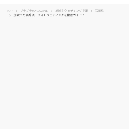
TOP
ブラプラMAGAZINE
地域別ウェディング情報
石川県
加賀での結婚式・フォトウェディングを徹底ガイド！