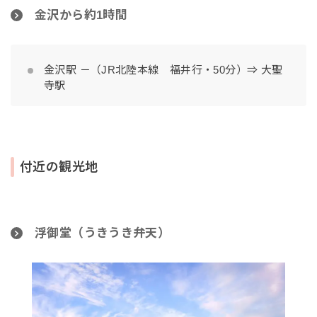
金沢から約1時間
金沢駅 －（JR北陸本線 福井行・50分）⇒ 大聖
寺駅
付近の観光地
浮御堂（うきうき弁天）