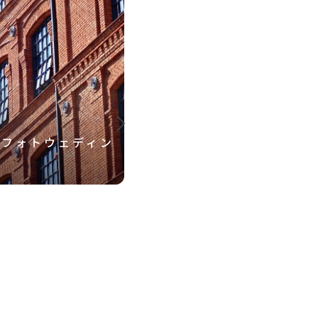
・フォトウェディン
海の食堂 ベイ アルセ（
徹底ガイド！