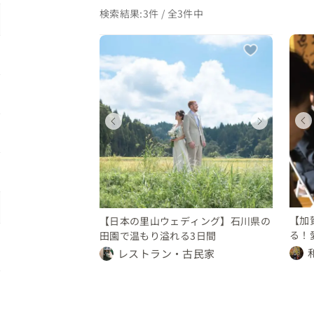
検索結果:3件 / 全3件中
ディング
ウェディング
ウェディング
ィング
ウェディング
県
石川県
石川県
石川県
 50 万円
30 〜 50 万円
150 〜 200 万円
0 万円
50 〜 70 万円
【加
【日本の里山ウェディング】石川県の
る！
田園で温もり溢れる3日間
ーシ
レストラン・古民家