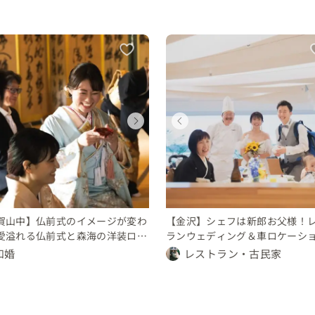
ウェディング
ウェディング
ウェディング
ウェディング
ウェディング
ウェディング
石川県
石川県
石川県
石川県
石川県
石川県
30 〜 50 万円
150 〜 200 万円
30 〜 50 万円
150 〜 200 万円
50 〜 70 万円
50 〜 70 万円
賀山中】仏前式のイメージが変わ
【金沢】シェフは新郎お父様！
愛溢れる仏前式と森海の洋装ロケ
ランウェディング＆車ロケーシ
ョンフォトを1日で！！
ォト
和婚
レストラン・古民家