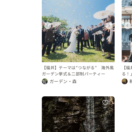
ィング
ディング
ウェディング
ウェディング
ウェディング
県
福井県
福井県
福井県
250 万円
〜 450 万円
200 〜 250 万円
400 〜 450 万円
100 〜 150 万円
【福井】テーマは"つながる" 海外風
【福
ガーデン挙式＆二部制パーティー
る！
の温
ガーデン・森