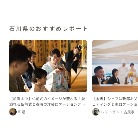
石川県のおすすめレポート
【加賀山中】仏前式のイメージが変わる！愛
【金沢】シェフは新郎お父
溢れる仏前式と森海の洋装ロケーションフォ
ェディング＆車ロケーショ
トを1日で！！
和婚
レストラン・古民家