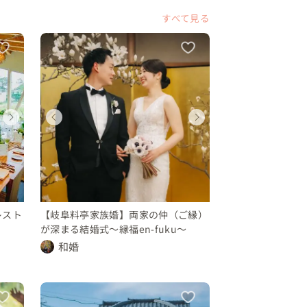
すべて見る
ウェディング
ウェディング
ウェディング
ウェディング
ウェディング
ウェディン
ウェディング
ウェディング
富山県
富山県
岐阜県
富山県
富山県
岐阜県
岐阜県
岐阜県
100 〜 150 万円
150 〜 200 万円
150 〜 200 万円
100 〜 150 万円
150 〜 200 
150 〜 20
250 〜 300 万円
250 〜 300 万円
レスト
【岐阜料亭家族婚】両家の仲（ご縁）
が深まる結婚式〜縁福en-fuku〜
和婚