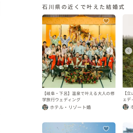
石川県の近くで叶えた結婚式
ディング
ウェディング
ウェディング
ィング
ウェディング
県
富山県
富山県
岐阜県
〜 150 万円
100 〜 150 万円
150 〜 200 万円
300 万円
250 〜 300 万円
【立
【岐阜・下呂】温泉で叶える大人の修
ェデ
学旅行ウェディング
ホテル・リゾート婚