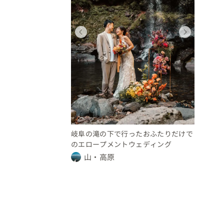
ィング
ウェディング
岐阜県
0 万円
10 〜 30 万円
岐阜の滝の下で行ったおふたりだけで
のエロープメントウェディング
山・高原