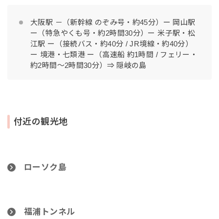
大阪駅 －（新幹線 のぞみ号・約45分）ー 岡山駅
ー（特急やくも号・約2時間30分）ー 米子駅・松
江駅 ー（接続バス・約40分 / JR境線・約40分）
ー 境港・七類港 ー（高速船 約1時間 / フェリー・
約2時間～2時間30分）⇒ 隠岐の島
付近の観光地
ローソク島
福浦トンネル