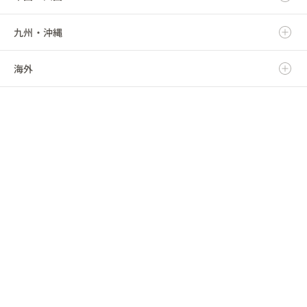
九州・沖縄
福島県
千葉県
三重県
石川県
京都府
鳥取県
海外
東京都
福井県
大阪府
島根県
福岡県
神奈川県
山梨県
兵庫県
岡山県
佐賀県
海外
長野県
奈良県
広島県
長崎県
和歌山県
山口県
熊本県
徳島県
大分県
香川県
宮崎県
愛媛県
鹿児島県