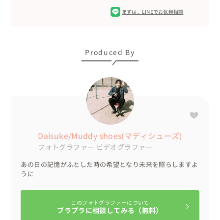
おふたりを囲む家族の優しさに、自然と会場が和みまし
まずは、
LINEでお気軽相談
た。

●挙式

Produced By
リングガールの登場、そのままおふたりにハイタッチ♥️可
愛らしい姿も逃しません🎥

受付でゲストにメッセージを書いていただいた『ジェンガ
の結婚証明書』最後におふたりもメッセージを書いて仕上
げです✨️

おふたりらしい『誓いの言葉』には笑いも起き、アットホ
Daisuke/Muddy shoes(マディシューズ)
ームで楽しい雰囲気に。

フォトグラファー
ビデオグラファー
●披露宴

あの日の記憶がふとした時の希望となり未来を照らしますよ
新郎様がウェルカムスピーチで噛んでしまうと、新婦様が
うに
ピコピコハンマーでツッコミ💕

ケーキセレモニーでは、『レベルアップバイト』と称し
このフォトグラファーについて
て、両家ご両親の登場✨️

ブラプラに相談してみる（無料）