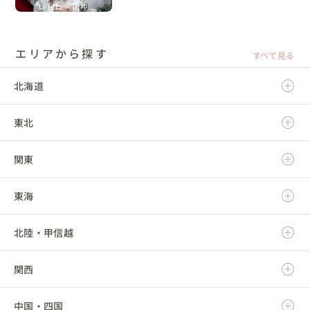
レトロ・街中
エリアから探す
すべて見る
北海道
東北
北海道
関東
青森県
東海
岩手県
茨城県
北陸・甲信越
宮城県
栃木県
岐阜県
関西
秋田県
群馬県
静岡県
新潟県
中国・四国
山形県
埼玉県
愛知県
富山県
滋賀県