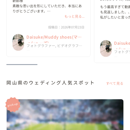
新郎様

素敵な思い出を形にしていただき、本当にあ
もう最高すぎて動
りがとうございます。

も見返しました、、
もっと見る...
私がしたいと言っ
新婦様

て嬉しかったです🙂‍
素敵すぎるムービーに仕上がっており、
投稿日：2026年07月23日
言葉に表せない程の
Daisukeさんにお願いしてやっぱり良かった
今回、Daisuk
Daisuke/Muddy shoes(マデ
ねと2人で話していました☺️

ったって思ってい
結婚式で流すのが楽しみです！

ィシューズ)
Daisuk
フォトグラファー, ビデオグラファ
ありがとうございます😆
ィシュー
ー
フォトグ
ー
岡山県のウェディング人気スポット
すべて見る