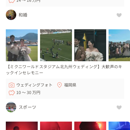
完成したエンドロールをPAさんに納品後、無事に間に合っ
たので、新郎様から新婦様へ謝辞後のサプライズ『花束プ
和婚
レゼント💐』もしっかり撮影できて一安心😊

後日おふたりへ納品する映像に追加しております。

笑顔や笑い声がたえず、サプライズやユーモアがいっぱい
のおふたりの結婚式。

明るく楽しい空気感が、ゲスト全員を幸せに包み込む一日
となりました😊

【ミクニワールドスタジアム北九州ウェディング】大歓声のキ
ックインセレモニー
▽メッセージ

選ばれた曲もおふたりにぴったりで、とても素敵でした。

ウェディングフォト
福岡県
おふたりらしさを映像に込めてお届けいたします。

10 〜 30 万円
おふたりの好みやキャラクター、好きな曲やアイテムなど
スポーツ
を教えていただけると、映像のアイデアが広がります。

打ち合わせの際にぜひいろいろお話を伺えればと思います
😊