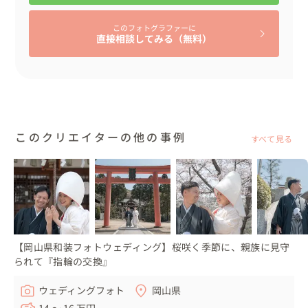
お母様たちの手作りのエプロンやカチューシャをつけたお
父様たち。

このフォトグラファーに
ノリノリでケーキを召し上がる姿に、会場内は大盛り上が
直接相談してみる（無料）
りとなり、撮影する私もいっしょに楽しんでしまいました
😄

再入場は、入場曲当てクイズ♬

ここでもおふたりらしい演出を企画され、ゲストは歓喜さ
このクリエイターの他の事例
れておりました。

すべて見る
その後も「ゲストに楽しんでもらいたい！」そんなおふた
りの気持ちがたくさん詰まった演出の数々に、楽しい時間
を過ごされていました。

私のこだわりの『記念品贈呈までエンドロールに入れるこ
と』

【岡山県和装フォトウェディング】桜咲く季節に、親族に見守
今回も披露宴会場内にスタッフを配置し、無線で進行状況
られて『指輪の交換』
を伝えてもらいながら撮影・編集の同時進行👨‍💻

ウェディングフォト
岡山県
記念品贈呈まで撮影し、一度最後の仕上げへ💨

14 〜 16 万円