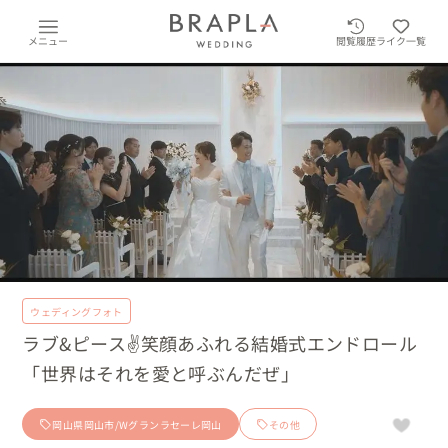
メニュー
閲覧履歴
ライク一覧
ウェディングフォト
ラブ&ピース✌️笑顔あふれる結婚式エンドロール
「世界はそれを愛と呼ぶんだぜ」
岡山県岡山市/Wグランラセーレ岡山
その他