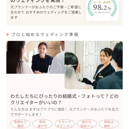
●ファーストミート

元プランナーがおふたりのご予算・ご希望に
合わせて おすすめのウェディングをご提案し
おふたりの空気感なら爽やかな雰囲気になるはず、という
ます
予想通り新郎様からハグ😊

新婦様の嬉しそうな表情も逃しません🎥

プロと始めるウェディング準備
その後は、新婦様から新郎様へのサプライズ、お手紙とお
揃いの腕時計のプレゼント⌚️

新婦様「開けてみて😌」新郎様「いつもつけてる時計！お
そろいだ✨️」と幸せな表情💓

お揃いの腕時計をつけて記念撮影も行いました。

続いてファミリーミートのため、一旦おふたりは控室へ。

ここでも新婦様から新郎様へサプライズ「ハート型付箋の
メッセージ」

サプライズに喜んだ新郎様から、ナチュラルに指ハート♡

わたしたちにぴったりの結婚式・フォトって？どの
クリエイターがいいの？
●ファミリーミート

そんな方は まずはブラプラに相談！ 元プランナーがおふたりを全力
ご両親とのご対面も、感動と笑顔でいっぱいに。

でサポートします！
新婦様のご両親は少し涙ぐみながらも明るく声をかけ、新
見積もり
節約
セカンド
強引な
相談は
確認
裏ワザ
オピニオン
接客ナシ
無料！
郎様のご両親からは「キレイだね✨️」と温かい言葉が。
