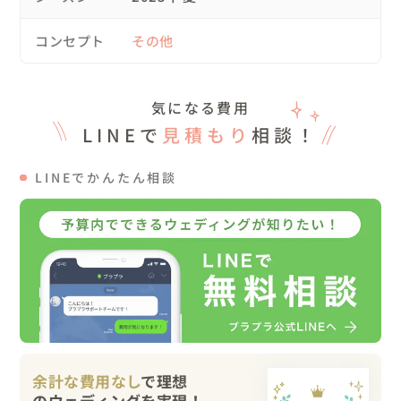
撮影依頼をいただきました。

コンセプト
その他
▽スケジュール

10:30　お支度開始から撮影

気になる費用
11:00　ファーストミート、ファミリーミート

11:30　挙式

LINEで
見積もり
相談！
12:30　披露宴

15:00　結び

LINEでかんたん相談
▽当日について

お支度は別々のお部屋でスタート。

新婦様はリラックスした表情で、全く緊張の様子なし✨️

一方、新郎様は「めちゃくちゃ緊張してます！」と口にし
つつも、冗談を交える余裕もあり、笑いの絶えない準備時
間となりました。

ファーストミートに向けて、新郎様へ「無理しなくていい
けど、ハグしてくれたら嬉しいなぁ」とリクエスト💡

余計な費用なし
で理想