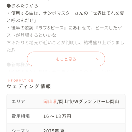
●おふたりから

・使用する曲は、サンボマスターさんの「世界はそれを愛
と呼ぶんだぜ」

・後半の歌詞『ラブ&ピース』にあわせて、ピースしたゲ
ストが登場するといいな

おふたりと地元が近いことが判明し、結構盛り上がりまし
た♬

もっと見る
●新郎様から

「謝辞のあとに新婦へサプライズするので、エンドロール
作成が間に合えば、撮影してほしいです」とご依頼いただ
INFORMATION
ウェディング情報
き、「後日納品の映像に収録できるように、努力しま
す！」とお伝えしてました。

エリア
岡山県
/岡山市/Wグランラセーレ岡山
●プランナーさんから

チャペル控室で、新婦様から新郎様へサプライズ『ハート
費用相場
16 〜 18 万円
型付箋メッセージ』が計画されており、普段は控室へ入る
ことはないのですが、おふたりの特別な表情を残すために
シーズン
2025年 夏