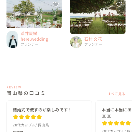
荒井夏樹
here.wedding
石村 文花
プランナー
プランナー
REVIEW
岡山県の口コミ
すべて見る
結婚式で流すのが楽しみです！
本当に本当にあ
🙇‍♂️🙇‍♂️
20代カップル
岡山県
20代カップル
岡