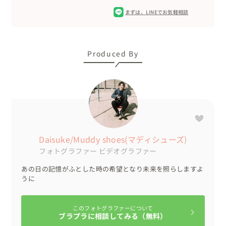
完成度の高さに、撮影する私も思わずテンションが上がり
まずは、
LINEでお気軽相談
ました✨️

その後も衣装を変えながら、選手と同じ構図で撮影を続
行。

Produced By
特に印象に残っているのは、最後の映像。

本物はGKの選手が、カッコよく睨みを効かせたポーズ。

「ここは新郎様が担当されるんだろうな」と思っていたと
ころ、新婦様「私がやります！これは私の役です！」と✨️

手の位置や表情を細かく調整しながら、最高のシーンが撮
Daisuke/Muddy shoes(マディシューズ)
影できました。

フォトグラファー
ビデオグラファー
結果的に、コミカルなポーズは新郎様、かっこいいポーズ
は新婦様という素敵なバランスの映像になりました😆

あの日の記憶がふとした時の希望となり未来を照らしますよ
うに
💃編集について

ムービー内の「wedding」という文字は、ファジアーノ岡
このフォトグラファーについて
山FCのチームロゴをイメージして作成しました。

ブラプラに相談してみる（無料）