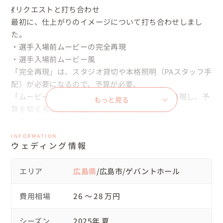
💃リクエストと打ち合わせ

最初に、仕上がりのイメージについて打ち合わせしまし
た。

・選手入場前ムービーの完全再現

・選手入場前ムービー風

「完全再現」は、スタジオ貸切や本格照明（PAスタッフ手
配）が必要になるので、予算が必要。

「ムービー風」は、似た雰囲気で照明を使って再現し、予
もっと見る
算を抑えることが可能。

おふたりのご希望は「完全再現したい！」とのことでした
✨️

INFORMATION
ウェディング情報
↓

続いて、私の知人のPAさん（広島県在住）を交えて撮影場
所を検討。

エリア
広島県
/広島市/ゲバントホール
・広島から機材を運び、岡山のスタジオで撮影

・広島のスタジオ（ゲバントホール）で撮影

費用相場
26 〜 28 万円
結果、広島での撮影に決定しました✨️

↓

シーズン
2025年 夏