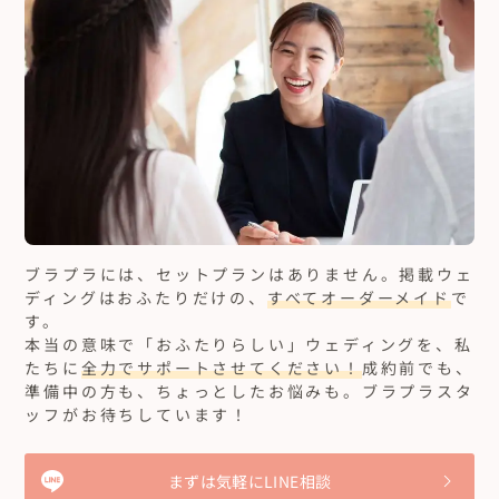
ブラプラには、セットプランはありません。
掲載ウェ
ディングはおふたりだけの、
すべてオーダーメイド
で
す。
本当の意味で「おふたりらしい」ウェディングを、私
たちに
全力でサポートさせてください！
成約前でも、
準備中の方も、ちょっとしたお悩みも。ブラプラスタ
ッフがお待ちしています！
まずは気軽にLINE相談