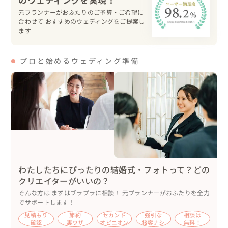
と伝えると、サクッと変更してくださって、感動しました
元プランナーがおふたりのご予算・ご希望に
合わせて おすすめのウェディングをご提案し
✨️

ます
⚽️当日について

プロと始めるウェディング準備
会場に到着したおふたりは、貸切スタジオと本格的な照明
に大興奮！

「すごい！」「本格的！」とスマホで撮影しながら、楽し
そうに過ごされていました😆

撮影スタート🎥

BGMには『ファジアーノ岡山FC』のテーマ曲を大音量で
流して、テンションを上げていきます♬

まずは競技ダンス姿で、実際のムービーを確認しながら選
わたしたちにぴったりの結婚式・フォトって？どの
手と同じポーズを再現⚽️

クリエイターがいいの？
そんな方は まずはブラプラに相談！ 元プランナーがおふたりを全力
続いて、ユニフォーム姿で。

でサポートします！
会場を真っ暗にして、おふたりが２歩進むと同時に、後方
見積もり
節約
セカンド
強引な
相談は
確認
裏ワザ
オピニオン
接客ナシ
無料！
から赤いライトがゆっくり点灯💡
