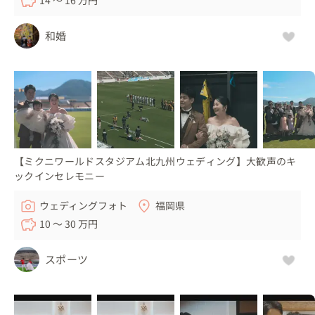
その演出を結婚式の入場前に流す「オープニングムービ
ー」として取り入れるのも、とてもおすすめです。

和婚
貸切スタジオでの撮影は、「本格的な照明を使って撮影し
たい！！」というバンドマン、ダンサーカップルにも、ご
満足いただける映像を撮影できます！

（ゲバントホール貸切使用料（照明使用料込）：12〜13
万円）

また、「〇〇風でも良いので、なるべく費用は抑えた
【ミクニワールドスタジアム北九州ウェディング】大歓声のキ
ックインセレモニー
い！」というカップル様にも、撮影・制作料を抑えた提案
も可能ですので、安心してご相談ください。
ウェディングフォト
福岡県
10 〜 30 万円
スポーツ