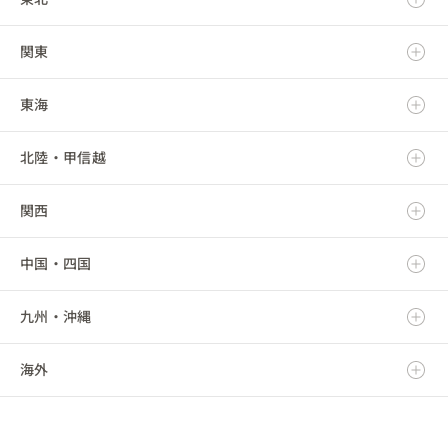
関東
青森県
東海
岩手県
茨城県
北陸・甲信越
宮城県
栃木県
岐阜県
関西
秋田県
群馬県
静岡県
新潟県
中国・四国
山形県
埼玉県
愛知県
富山県
滋賀県
九州・沖縄
福島県
千葉県
三重県
石川県
京都府
鳥取県
海外
東京都
福井県
大阪府
島根県
福岡県
神奈川県
山梨県
兵庫県
岡山県
佐賀県
海外