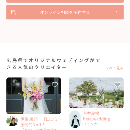
オンライン相談を予約する
広島県でオリジナルウェディングがで
きる人気のクリエイター
すべて見る
荒井夏樹
here.wedding
伊藤 綾乃 【口コミ
プランナー
圧倒的No.1！
「NO」とは言わない