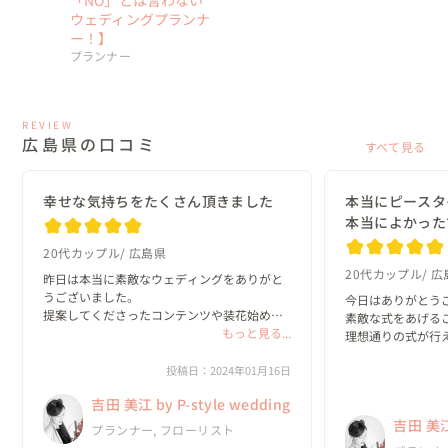
ウェディングプランナ
ー！】
プランナー
REVIEW
広島県の口コミ
すべて見る
幸せな気持ちをたくさん頂きました
本当にピースタ
本当によかった
20代カップル
広島県
20代カップル
広
昨日は本当に素敵なウェディングをありがと
うございました。

今日はありがとうご
提案してくださったコンテンツや装花始め会
素敵な式をあげるこ
場装飾、メイク、ご飯、音楽、

もっと見る...
理想通りの式が行え
コンセプト、ケーキ一全部つ一つが本当に素
本当にありがとうご
敵で終始興奮してました！

投稿日：2024年01月16日
とても嬉しいです。
久しぶりの親族にも会うことができました
本当にピースタイ
吉田 美江 by P-style wedding
し、インタビューや...
よかったです

吉田 美江 
ご縁があったらま
プランナー, フローリスト
す。...