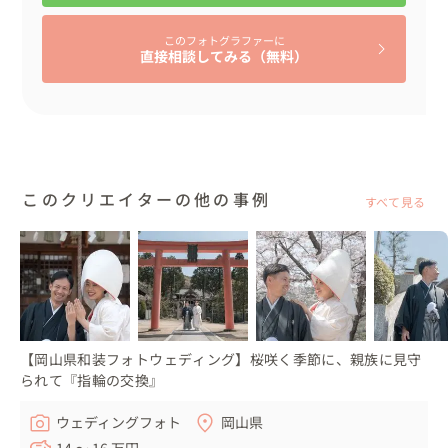
また、「Let'sGO!」の文字も、実際の映像に近い雰囲気に
なるようを再現し、編集しています。

このフォトグラファーに
おふたりがご用意くださった、大学時代の競技ダンス、母
直接相談してみる（無料）
校や思い出の場所、そして晴れの国スタジアム前での映像
を組み合わせて編集しました。

完成した映像を納品すると「予想以上に本物感満載で嬉し
いです！当日が楽しみ！！」とおふたりともに、とても喜
んでいただきました😊

このクリエイターの他の事例
すべて見る
⚽️アイテムなど

すべてお持ち込みです。

新婦様は、ご自身でヘアメイクされています。

おふたりは、会場の楽屋でお着替えなどをされました。

🕺メッセージ

【岡山県和装フォトウェディング】桜咲く季節に、親族に見守
スポーツ選手の入場シーンやアーティストの登場前に流れ
られて『指輪の交換』
る映像は、会場を一気に盛り上げる構成になっていること
ウェディングフォト
岡山県
が多いですよね。

14 〜 16 万円