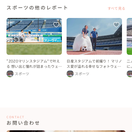
スポーツの他のレポート
すべて見る
“ZOZOマリンスタジアム”で叶え
日産スタジアムで前撮り！ マリノ
二
る 想い出と憧れが詰まったウェデ
ス愛が溢れる幸せなフォトウェデ
に
ィングフォト
ィング
フ
スポーツ
スポーツ
CONTACT
お問い合わせ