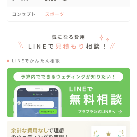
実際の選手入場前ムービーを見ながら、細部を打ち合わせ
💡

コンセプト
スポーツ
・『Let's GO!』選手紹介のシーン

衣装チェンジの提案や、「大学時代、競技ダンスペアだっ
気になる費用
た」というエピソードをお聞きしたので、ダンスシーンも
取り入れる構成に。

LINEで
見積もり
相談！
（当時の競技ダンスシーン動画も、用意していただきまし
た💃🕺✨️）

LINEでかんたん相談
・岡山のスポットの紹介シーン

おふたりの母校や、思い出の場所で撮影した映像を準備し
ていただきました。

🕺スケジュール

13:00　ゲバントホール集合（~17時まで貸切）

16:00　撮影終了

おふたりは新幹線、私は車で広島へ向かいました。

事前に、PAさんと照明について打ち合わせをしていました
余計な費用なし
で理想
が、スタジオに到着し「この色とこの色を混ぜて‥」など