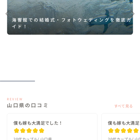
海響館での結婚式・フォトウェディングを徹底ガ
イド！
REVIEW
山口県の口コミ
すべて見る
僕も嫁も大満足でした！
僕も嫁も大満足
20代カップル
山口県
20代カップル
山