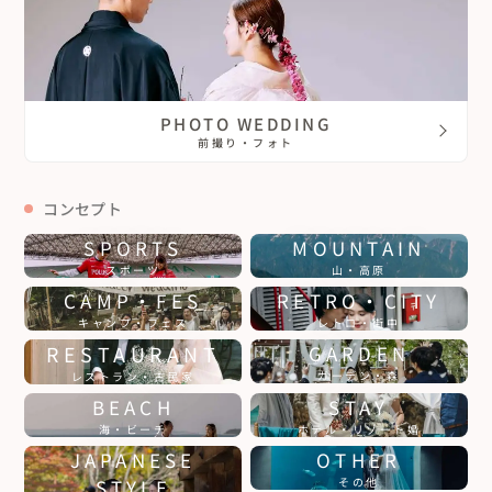
PHOTO WEDDING
前撮り・フォト
コンセプト
SPORTS
MOUNTAIN
スポーツ
山・高原
CAMP・FES
RETRO・CITY
キャンプ・フェス
レトロ・街中
RESTAURANT
GARDEN
ガーデン・森
レストラン・古民家
BEACH
STAY
海・ビーチ
ホテル・リゾート婚
JAPANESE
OTHER
STYLE
その他