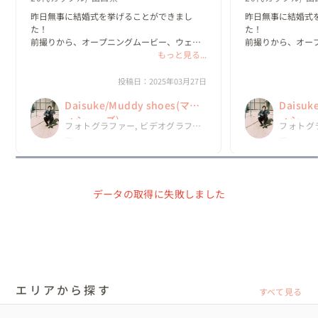
昨日無事に結婚式を挙げることができまし
昨日無事に結婚式
た！

た！

前撮りから、オープニングムービー、ウェル
前撮りから、オー
カムボードの作成本当にありがとうございま
もっと見る...
カムボードの作成
す☺️

す☺️

オープニングムービーとウェルカムボードの
オープニングムー
投稿日：2025年03月27日
クオリティが高すぎてやばかった！とかなり
クオリティが高す
Daisuke/Muddy shoes(マデ
Daisuk
好評でした🙆‍♂️

好評でした🙆‍♂️

嫁がだいすけさんに頼ん...
嫁がだいすけさんに頼
ィシューズ)
ィシュー
フォトグラファー, ビデオグラファ
フォトグ
ー
ー
データの取得に失敗しました
エリアから探す
すべて見る