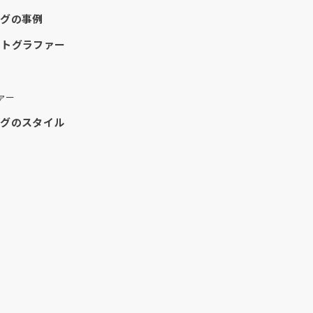
ングの事例
ォトグラファー
ァー
ングのスタイル
）