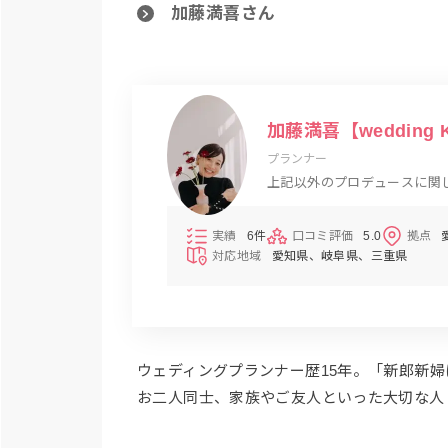
加藤満喜さん
加藤満喜【wedding K
プランナー
上記以外のプロデュースに関
い
実績
6件
口コミ評価
5.0
拠点
対応地域
愛知県
岐阜県
三重県
ウェディングプランナー歴15年。「新郎新
お二人同士、家族やご友人といった大切な人