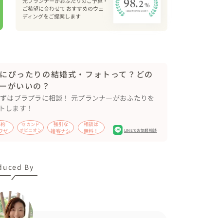
元プランナーがおふたりのご予算・
ご希望に合わせて おすすめのウェ
がえのない瞬間に立ち合わせていただけたことへの
ディングをご提案します
になりました。

ごしくださいね♡
にぴったりの結婚式・フォトって？どの
ーがいいの？
まずはブラプラに相談！ 元プランナーがおふたりを
トします！
節約
強引な
相談は
セカンド
ワザ
オピニオン
接客ナシ
無料！
LINEでお気軽相談
duced By