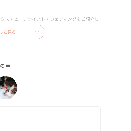
ックス・ビーチテイスト・ウェディングをご紹介し
っと見る
の15階なのに緑豊かなテラスがあり、そこで結婚
集合写真撮影→ お菓子まき→ フォトタイムとい


ルの声
で「サンドセレモニー 」をチョイス。ゲストから
様の上に、おふたりの砂をのせて完成！ この砂の
おふたりでしか作り出せない唯一無二の記憶に残る
婦の夢であった「クローズドキス」を。この演出は
サプライズ的にキスをするというものです。
