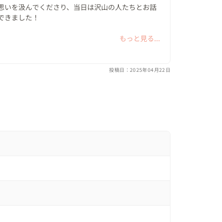
思いを汲んでくださり、当日は沢山の人たちとお話
的なところが魅力である反面、クローズドキスにマ
きました！

できません。そこで、、、

に食事をするという演出では、ゲストからは「なん
もっと見る...
ーの布を使ってクローズドキスのための扉を出現さ
と思ったら、まさかここで食べるとは！」と驚いて
スは成功！ その後のお菓子まきも大いに、大い
揚々とウェディングパーティに突入しました。

投稿日：2025年04月22日
していたことが感慨深くて結婚式をやって良かった
そのウェディング」

のオープニング・プロフィールムービーからスター
ちかねのお食事タイムです＾＾

るのは好きでない考えから、とにかくリラックスし
も強かったので「各卓食事」というプログラムをご
った新郎新婦が、そのまましばらくそのテーブル
囲むというもの。
