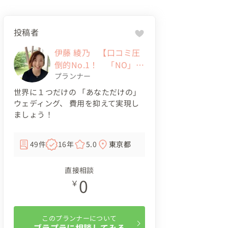
投稿者
伊藤 綾乃 【口コミ圧
倒的No.1！ 「NO」と
は言わないウェディン
プランナー
グプランナー！】
世界に１つだけの 「あなただけの」
ウェディング、 費用を抑えて実現し
ましょう！
49件
16年
5.0
東京都
直接相談
0
￥
このプランナーについて
ブラプラに相談してみる