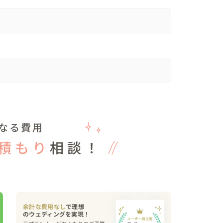
が間延びをする危険があり、その時間配分、各卓食
卓数についても慎重にプランニングしなければなり
タビュータイムなどをバランスよく挟みながらベス
な目玉として「オンライン配信」を実施。挙式でも
タッフが撮影・リアル配信を行い、パーティでは
インで参加されているゲストにインタビューを実施
なる費用
トが双方向で交流する場も作りました。パーティが
積もり
相談！
おふたりにzoomに接続しているノートPCを持っ
揃う懐かしいお顔ぶれにおふたりが思わず涙されて
ンでご新郎が「今日は人生初の『嬉し泣き』を2
余計な費用なし
で理想
でした」と。
