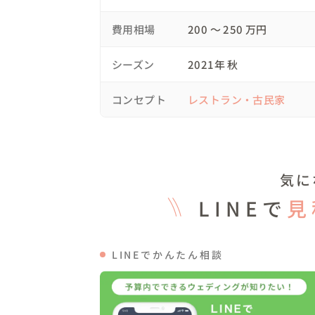
ただこの演出は闇雲に採用するとパーティ
費用相場
200 〜 250 万円
事をおこなうテーブルのチョイス、そして
ません。ウェディングケーキの演出やイン
シーズン
2021年 秋
トな時間配分を決めていきました。

コンセプト
レストラン・古民家
そしてこのパーティでは、もう一つの大き
LINEグループを作ってマリッジリンクス
zoomを利用してライブ配信を行いました。

さらに一歩進んでパーティ後半ではオンラ
気に
し、会場のゲストとオンライン参加のゲス
LINEで
見
開始して少し落ち着いたところで新郎新婦の
ていって画面をお見せした時、画面の中に
いたこと、とてもとても印象的でした＾＾

LINEでかんたん相談
パーティお開きの前、ゲストへの謝辞のシー
回もしてしまいました。本当に素晴らしい日