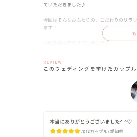
ていただきました♪

今回はそんなおふたりの、こだわりのリラ
ます！

も
◎開放的なテラスで人前式挙式

とてもおしゃれな会場で、駅併設タワービル
式も叶います。おふたりは人前式挙式→ 全員
REVIEW
うプログラムでテラスの時間を組みました。
このウェディングを挙げたカップ
人前式挙式ではテーマの「ビーチ」にちなん
おふたりへの応援メッセージを込めた砂の模
模様はウェディング当日に、このゲストと
一品となりました。

また結婚式の退場時には、かねてからご新
本当にありがとうございました^ ^♡
挙式の退場時に扉が閉まる直前にゲストへは
20代カップル
愛知県