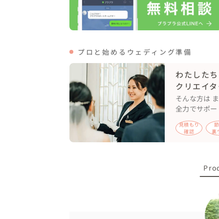
本当によかった、、、そして、そんなかけ
感謝の想いがこころに溢れて、胸がいっぱい
おふたりこれからも、末永くお幸せにお過
プロと始めるウェディング準備
わたしたち
クリエイタ
そんな方は 
全力でサポー
見積もり
確認
裏
Pro