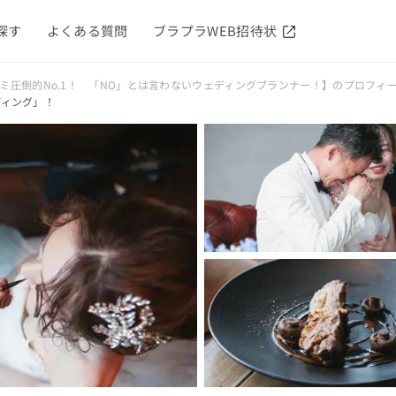
探す
よくある質問
ブラプラWEB招待状
コミ圧倒的No.1！ 「NO」とは言わないウェディングプランナー！】のプロフィ
ディング」！