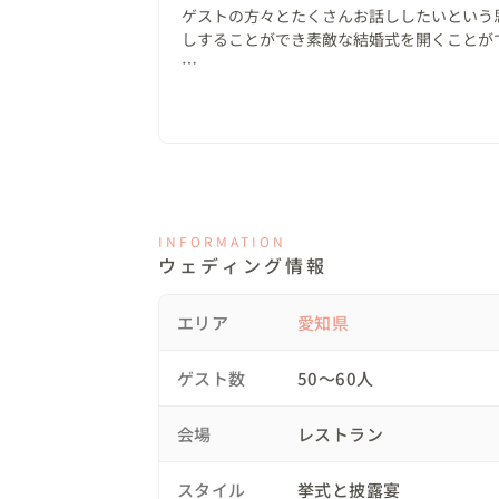
ゲストの方々とたくさんお話ししたいという
ただ選んだ会場はガラス張りでとても開放
しすることができ素敵な結婚式を開くことがで
ストな扉がなく、それゆえ扉を閉めることが
新郎新婦が各ゲストテーブルでゲストと一緒
テーマ「ビーチ」にちなんだベージュカラ
でまた同じ料理が２つ運ばれてくるのかな？
せました＾＾ こうして見事にクローズドキ
いました 笑

に、大いに（しつこい？）盛り上がり、意気
なによりもRくん（新郎）が感動して涙を流
なと思いました！

◎おふたりから紡ぎ出す「おふたりだからこ
本当にありがとうございました^ ^♡
ウェディングパーティではおふたり手作り
INFORMATION
ウェディング情報
ト。テンポよく乾杯まで進めたあとは、お待
エリア
愛知県
おふたりはゲストの方にあまり緊張を強い
てこの場を楽しんでもらいたい想いがとて
ゲスト数
50〜60人
提案しました。

会場
レストラン
これはゲストテーブル1つずつにご挨拶に行
に着席してテーブルの皆さんと一緒に食事を
スタイル
挙式と披露宴