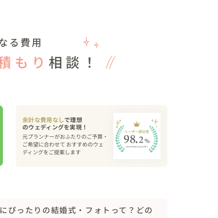
ンジ）

場内の装花と合わせホワイト×ピンクのお花をつけ
なる費用
クのドレス

積もり
相談！
婦様が胸周りのフラワーの飾りがそれをカバーした
で気に入られました。

入ったフワッとダウンスタイル。

き、入場時にはゲストの「かわい〜♡」の声をたく
余計な費用なし
で理想
元プランナーがおふたりのご予算・
ご希望に合わせて おすすめのウェ
マン・司会・引出物・ペーパーアイテム等

ディングをご提案します
はお二人のご希望に合わせてご提案、紹介、手配さ
（提携先多数ございます）

を手配されても問題ありません。

にぴったりの結婚式・フォトって？どの