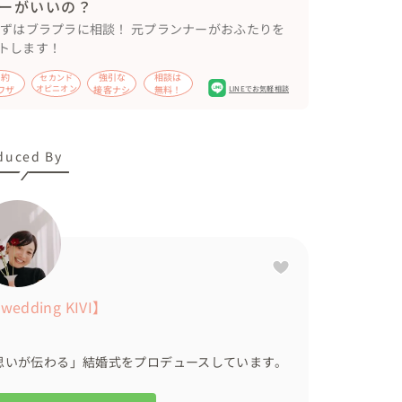
ーがいいの？
まずはブラプラに相談！ 元プランナーがおふたりを
トします！
節約
強引な
相談は
セカンド
ワザ
オピニオン
接客ナシ
無料！
LINEでお気軽相談
duced By
刀や、お二人が頑張って考えたゲスト全員参加の演
いた

dding KIVI】
はYoutube よりご覧頂けます。

思いが伝わる」結婚式をプロデュースしています。