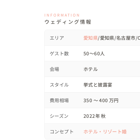
どちらかというと控えめな印象のお二人。

特に人と違うことがしたいというより、オ
INFORMATION
考えでした。

ウェディング情報
始めは多くのイメージをお持ちでないお二
エリア
愛知県
/愛知県/名古屋市/O
固めていきました。

ゲスト数
50〜60人
ご提案した内容としては、

◯お二人のキューピットである新郎の先輩へ
会場
ホテル
◯お色直しのエスコート退場

◯ゲスト全員に参加して頂く演出（プレゼン
スタイル
挙式と披露宴
◯ホテルならではの背の高いウェディングケ
◯会場やウェルカムスペースのお花やコーデ
費用相場
350 〜 400 万円
◯BGM

などです。

シーズン
2022年 秋
◇衣装、ヘアメイクについて

コンセプト
ホテル・リゾート婚
ウェディングドレスは前撮り時に購入されてい