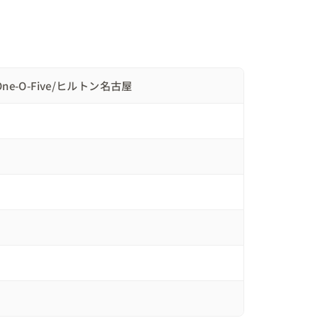
ーソドックスだけどお二人らしい時間にしたいとお
人でしたので、お話しする中で少しずつイメージを
ne-O-Five/ヒルトン名古屋
のサンクスバイト

トあり）

ーキ入刀

ィネートの打ち合わせ同席＆ご相談

た2WAYドレス。
