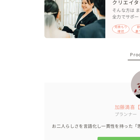
クリエイタ
お気軽にご相談くださいね！

そんな方は 
全力でサポー
◇当日の流れ

9:00 ホテル内美容室でお支度開始

見積もり
確認
裏
11:00 写真撮影

12:00 キリスト教式

12:20 披露宴開始

Pro
15:10 ゲストお見送り

当日は天井まで高いウェディングケーキ入
出が大盛り上がり！

そして感謝のお気持ちもしっかりとお伝え頂
アットホームな結婚式になりました。

加藤満喜【we
「お二人の声」で作成したプロフィールムービー
プランナー
お二人らしさを言語化し一貫性を持った「
◇お持ち込みされたもの

◯ウェルカムアイテム
