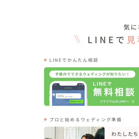
（袖が取り外しできて、外してボレロにチェ
なので挙式と披露宴でヘアもチェンジ

挙式時はティアラ＆ベール、披露宴では会
気に
ました。

お色直しはYOKO HATAのショッキングピン
LINEで
見
このドレスは華奢なのを気にされていた新
こと、

後ろ姿のデザインと、ピンクの色合いが一眼
LINEでかんたん相談
ヘアもドレスに合わせ、玉ねぎがモチーフが
ヘアメイクマリエの長谷川先生にご提案頂
さん頂きました！

※衣装・ヘアメイク（着付け含む）・カメラ
その他ウェディングアイテムに関しまして
せて頂きます！

トータルコーディネートもお任せください！
プロと始めるウェディング準備
もちろんお二人でお気に入りのクリエイター
わたしたち
（持ち込み料などはかかりません）
