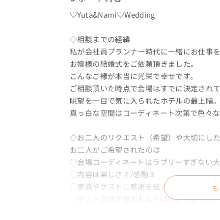
♡Yuta&Nami♡Wedding

◇相談までの経緯

私が会社員プランナー時代に一緒にお仕事を
お嬢様の結婚式をご依頼頂きました。

こんなご縁が本当に光栄で幸せです。

ご相談頂いた時点で会場はすでに決定されて
眺望を一目で気に入られたホテルの最上階。
真っ白な空間はコーディネート次第で色々な
◇お二人のリクエスト（希望）や大切にした
お二人がご希望されたのは

◯会場コーディネートはラブリーすぎない大
◯内容は楽しさ７/感動３

◯家族やゲストに感謝を伝えたい。

も
◯ゲスト全員が参加もしくは何かプレゼント