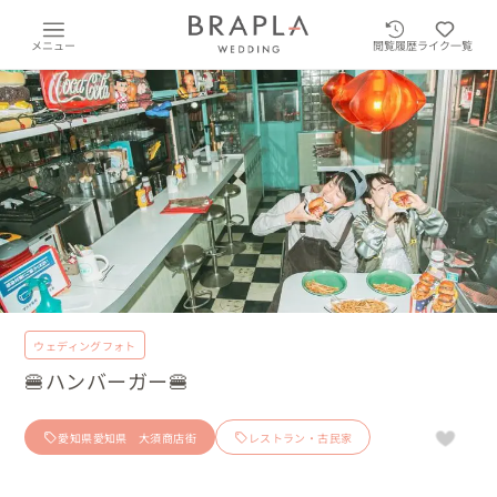
メニュー
閲覧履歴
ライク一覧
ウェディングフォト
🍔ハンバーガー🍔
愛知県愛知県 大須商店街
レストラン・古民家