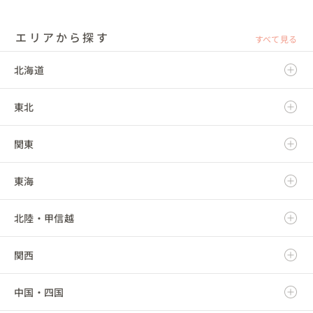
エリアから探す
すべて見る
北海道
東北
北海道
関東
青森県
東海
岩手県
茨城県
北陸・甲信越
宮城県
栃木県
岐阜県
関西
秋田県
群馬県
静岡県
新潟県
中国・四国
山形県
埼玉県
愛知県
富山県
滋賀県