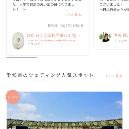
た。人生で最高の思い出の日になりまし
ございました！

た！！

当日は自分たちが
もっと見る...
挙げることができま
結婚式についての話を聞けたらな〜ってふわ
っとした気持ちから入ったけど、みくさんの
先日、写真と映像の
投稿日：2025年04月24日
プランナーとしての結婚式に対する熱い気持
拝見させていただ
のだ みく | 流れ作業じゃない
伊藤 綾
ちを聞いてこの人の元で絶対にあげたい！っ
くださり、本当に
て強...
婚式の...
ふたりの軌跡を“物語”に変え
No.1
プランナ
プランナー
る一日を
ウェデ
愛知県のウェディング人気スポット
すべて見る