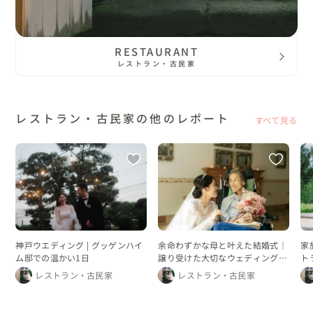
RESTAURANT
レストラン・古民家
レストラン・古民家の他のレポート
すべて見る
神戸ウエディング | グッゲンハイ
余命わずかな母と叶えた結婚式｜
家
ム邸での温かい1日
譲り受けた大切なウェディングド
ト
レス
レストラン・古民家
レストラン・古民家