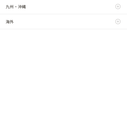
九州・沖縄
福島県
千葉県
三重県
石川県
京都府
鳥取県
海外
東京都
福井県
大阪府
島根県
福岡県
神奈川県
山梨県
兵庫県
岡山県
佐賀県
海外
長野県
奈良県
広島県
長崎県
和歌山県
山口県
熊本県
徳島県
大分県
香川県
宮崎県
愛媛県
鹿児島県
高知県
沖縄県