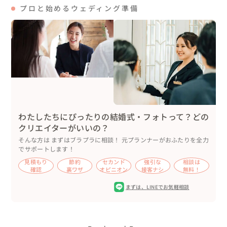
プロと始めるウェディング準備
わたしたちにぴったりの結婚式・フォトって？どの
クリエイターがいいの？
そんな方は まずはブラプラに相談！ 元プランナーがおふたりを全力
でサポートします！
見積もり
節約
セカンド
強引な
相談は
確認
裏ワザ
オピニオン
接客ナシ
無料！
まずは、
LINEでお気軽相談