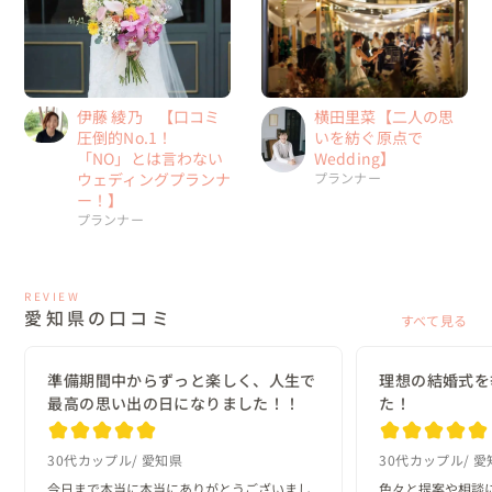
伊藤 綾乃 【口コミ
横田里菜【二人の思
圧倒的No.1！
いを紡ぐ原点で
「NO」とは言わない
Wedding】
ウェディングプランナ
プランナー
ー！】
プランナー
REVIEW
愛知県の口コミ
すべて見る
準備期間中からずっと楽しく、人生で
理想の結婚式を
最高の思い出の日になりました！！
た！
30代カップル
愛知県
30代カップル
愛
今日まで本当に本当にありがとうございまし
色々と提案や相談