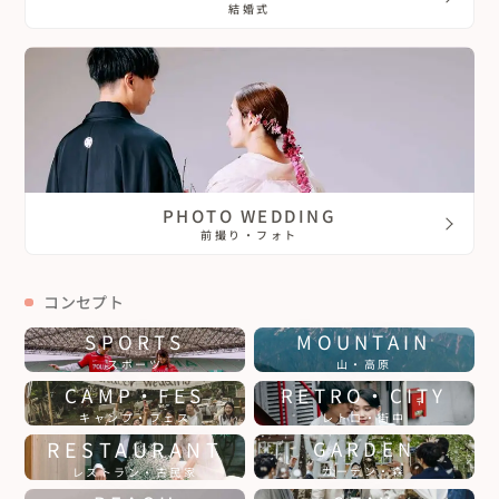
結婚式
PHOTO WEDDING
前撮り・フォト
コンセプト
SPORTS
MOUNTAIN
スポーツ
山・高原
CAMP・FES
RETRO・CITY
キャンプ・フェス
レトロ・街中
RESTAURANT
GARDEN
ガーデン・森
レストラン・古民家