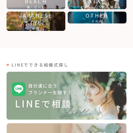
BEACH
STAY
海・ビーチ
ホテル・リゾート婚
JAPANESE
OTHER
STYLE
その他
和婚
LINEでできる結婚式探し