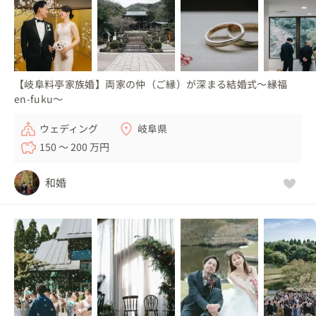
【岐阜料亭家族婚】両家の仲（ご縁）が深まる結婚式〜縁福
en-fuku〜
ウェディング
岐阜県
150 〜 200 万円
和婚