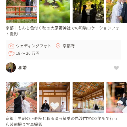
京都｜もみじ色付く秋の大原野神社での和装ロケーションフォ
ト撮影
ウェディングフォト
京都府
18 〜 20 万円
和婚
京都｜早朝の正寿院と秋雨滴る紅葉の毘沙門堂の2箇所で行う
和装前撮り写真撮影