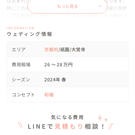
は生まれたてで元気な緑の葉っぱでいっぱいになります。

もっと見る
特にこの4月や5月の新緑は色鮮やかで、敢えて新緑の季節
に写真撮影をされたい、という方もいるほど人気の時期で
もあります＊

INFORMATION
ウェディング情報
祇園での花嫁様ソロカットの際には手前に緑やピンクのツ
ツジを入れ、春らしさも演出してみました。

エリア
京都府
/祇園/大覚寺
今回の花嫁様の頭飾りはSORAIROにて豊富にご用意をし
ている中からお選び頂きました。

費用相場
26 〜 28 万円
頭飾りは全て無料レンタル品としてご用意しております、
もちろんお持込もご自由ですよ◎

シーズン
2024年 春
祇園名物の朱色の柵や側を流れる白川など、京都らしい風
コンセプト
和婚
景とも撮影可能です◎

▷大覚寺

気になる費用
祇園での撮影を終え、一旦アトリエへ戻り白無垢へ衣装を
LINEで
見積もり
相談！
変えて、大人気のお寺『大覚寺』でも撮影。
