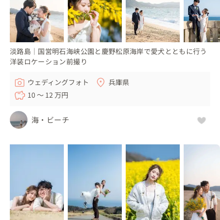
13:00 大覚寺到着、撮影再開

14:30 撮影完了、帰路へ

15:30 お支度部屋でお着替え、解散

淡路島｜国営明石海峡公園と慶野松原海岸で愛犬とともに行う
当初より大覚寺での撮影をご希望でしたので、大覚寺での
洋装ロケーション前撮り
撮影を軸に調整させて頂きました。

※現在お支度部屋（アトリエ）は場所を移転致しましたの
ウェディングフォト
兵庫県
で、上記のスケジュールとはご案内が異なりますが、お支
10 〜 12 万円
度時間や撮影時間などを参考にして頂けますと幸いです◎
海・ビーチ