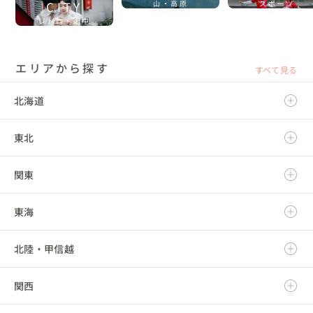
CITY
山・高原
スポーツ
レトロ・街中
エリアから探す
すべて見る
北海道
東北
北海道
関東
青森県
東海
岩手県
茨城県
北陸・甲信越
宮城県
栃木県
岐阜県
関西
秋田県
群馬県
静岡県
新潟県