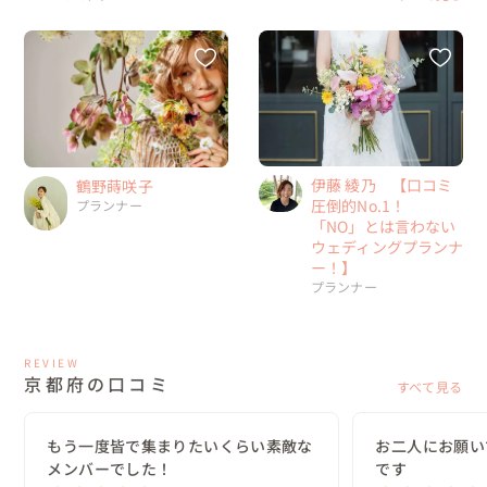
伊藤 綾乃 【口コミ
鶴野蒔咲子
圧倒的No.1！
プランナー
「NO」とは言わない
ウェディングプランナ
ー！】
プランナー
REVIEW
京都府の口コミ
すべて見る
もう一度皆で集まりたいくらい素敵な
お二人にお願い
メンバーでした！
です