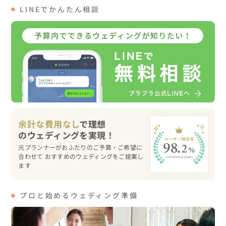
大覚寺には大きな大きな「大沢池」があり、よく晴れた日
LINEでかんたん相談
には空の青さが池に反射して鏡のように映ります＊この日
は一段と反射しました。

また今回は日陰と青空の明暗差を利用してシルエットカッ
トも撮影してみました。

まさに快晴の日にしか撮れないカットになります。

そしてなんと大覚寺の広い境内には竹林もあるんです。

京都には色々な神社仏閣がありますがお寺（室内）＋竹林
余計な費用なし
で理想
＋池など多くの方が和装撮影に希望される好条件が揃って
いるのは僕の知る限りでは大覚寺のみとなります。

元プランナーがおふたりのご予算・ご希望に
合わせて おすすめのウェディングをご提案し
境内での撮影を堪能した後はいよいよ大覚寺の建物内へ。
ます
建物内にはいくつもの絵になるスポットがあり、大きなお
堂なので広い構図の写真では迫力が出ます◎

プロと始めるウェディング準備
そして和装撮影で一番リクエストを頂く『正座カット』。