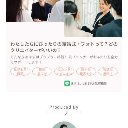
室内撮影の大定番ですね。

SORAIROでは室内で撮影が可能なスポットでは基本的に
は正座カットは撮影させて頂きますのでご安心ください◎

着物での座り方にもコツがありますので、しっかりと当日
お伝えして綺麗にお座り頂けるようにさせて頂きますね＊

わたしたちにぴったりの結婚式・フォトって？どの
▼撮影の経緯

クリエイターがいいの？
今回のお二人は東京ご在住。撮影の為にご旅行も兼ねて京
そんな方は まずはブラプラに相談！ 元プランナーがおふたりを全力
都までお越しくださいました！

でサポートします！
HPで吉川の写真の雰囲気を気に入ってくださりご連絡を
見積もり
節約
セカンド
強引な
相談は
頂いたとの事でとても嬉かったです◎

確認
裏ワザ
オピニオン
接客ナシ
無料！
ご遠方のお客様でもオンラインお打ち合わせでしっかりと
まずは、
LINEでお気軽相談
ご希望お伺いさせて頂きますのでご安心くださいね✨

▼撮影場所について

Produced By
・祇園

京都らしい風景といえば祇園が大人気ですのでオススメし
たところ気に入ってくださいました。
