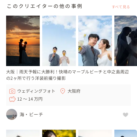
せて頂いております。

このクリエイターの他の事例
すべて見る
▼撮影プランに含まれるもの

今回は「和装2着撮影プラン」にて撮影を行わせて頂きま
した。

このプランには撮影、250カット以上の編集済みデータ、
花嫁様着物2着（白無垢＋色打掛）、新郎様紋付袴、ヘア
メイク、衣装着付、美容スタッフ同行、撮影用移動車がセ
ットで含まれています＊

大阪｜雨天予報に大勝利！快晴のマーブルビーチと中之島周辺
の2ヶ所で行う洋装前撮り撮影
▼この日のタイムスケジュールはこちら

ウェディングフォト
大阪府
07:00 お支度部屋にて1着目お支度スタート

12 〜 14 万円
09:30 お支度完了、出発

09:45 祇園で撮影スタート

海・ビーチ
10:45 撮影完了、お着替え戻り

11:00 2着目へチェンジ＋小休憩

12:00 お支度完了、出発
