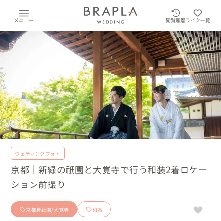
メニュー
閲覧履歴
ライク一覧
ウェディングフォト
京都｜新緑の祇園と大覚寺で行う和装2着ロケー
ション前撮り
京都府祇園/大覚寺
和婚