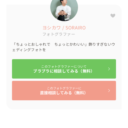
・大覚寺

当初より大覚寺で撮りたい！という希望を強く持っておら
れたお二人。

しかし大覚寺はとても人気の撮影スポットでもあるので、
ヨシカワ / SORAIRO
人気の時期には撮影業者間で予約争奪戦になる事も。

フォトグラファー
5月のGW期間中という事もあり予約が取れるかヒヤヒヤで
「ちょっとおしゃれで ちょっとかわいい」飾りすぎないウ
したが無事に予約を取ることが出来ほっとしたのを覚えて
ェディングフォトを
います。

※大覚寺は撮影希望月の3ヶ月前の月頭から一斉に予約受
付をスタートされますので、大覚寺での撮影をご希望の際
このフォトグラファーについて
ブラプラに相談してみる（無料）
は撮影希望時期の4ヶ月前にはご相談の連絡をいただける
と予約成功率が上がります◎

このフォトグラファーに
直接相談してみる（無料）
▼お二人がお持ち込みをされたもの

夫婦守り…このお守りは白無垢をデザインして作られてい
るので、せっかくならと白無垢で撮影を行う大覚寺でのご
使用を提案させて頂きました。

番傘や頭飾りは全てSORAIROにて無料でお貸し出しをさ