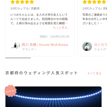
30代カップル
京都府
20代カップル
京
いつみちゃんとは、主人の大学の友人という
写真のご連絡ありが
ルーツで出会えました。初回顔合わせの段階
年末のお忙しい中
で、人柄が滲み出るような笑顔を見た瞬間
ざいました！

「あ、この人にお願いしよう。」と即決でき
もっと見る...
どの写真も完成度
る、一目惚れのような出会いでした！

紅葉もしっかりゲ
さっそく家族に見
投稿日：2026年02月13日
初回からまるで昔からの友人に相談している
あらためて、吉川さ
西川 衣摘 | Itsumi Nishikawa
ヨシカワ 
感覚で、自分の...
プランナー
フォトグ
京都府のウェディング人気スポット
すべて見る