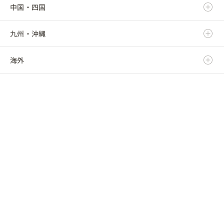
中国・四国
山形県
埼玉県
愛知県
富山県
滋賀県
九州・沖縄
福島県
千葉県
三重県
石川県
京都府
鳥取県
海外
東京都
福井県
大阪府
島根県
福岡県
神奈川県
山梨県
兵庫県
岡山県
佐賀県
海外
長野県
奈良県
広島県
長崎県
和歌山県
山口県
熊本県
徳島県
大分県
香川県
宮崎県
愛媛県
鹿児島県