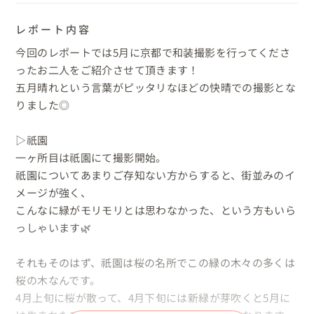
レポート内容
今回のレポートでは5月に京都で和装撮影を行ってくださ
ったお二人をご紹介させて頂きます！

五月晴れという言葉がピッタリなほどの快晴での撮影とな
りました◎

▷祇園

一ヶ所目は祇園にて撮影開始。

祇園についてあまりご存知ない方からすると、街並みのイ
メージが強く、

こんなに緑がモリモリとは思わなかった、という方もいら
っしゃいます🌿

それもそのはず、祇園は桜の名所でこの緑の木々の多くは
桜の木なんです。

4月上旬に桜が散って、4月下旬には新緑が芽吹くと5月に