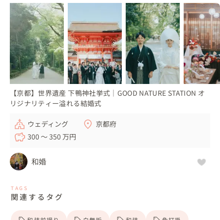
【京都】世界遺産 下鴨神社挙式｜GOOD NATURE STATION オ
リジナリティー溢れる結婚式
ウェディング
京都府
300 〜 350 万円
和婚
TAGS
関連するタグ
和装前撮り
白無垢
和装
色打掛