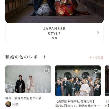
JAPANESE
STYLE
和婚
和婚の他のレポート
すべて見る
福岡｜無機質な空間と和装
【長野県 戸隠中社 花嫁行列】
【
和婚
家族に囲まれて、伝統文化を復活
グ