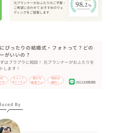
写真に残していきます。

元プランナーがおふたりのご予算・
ご希望に合わせて おすすめのウェ
ディングをご提案します
したあと、必ず下見していますので、安心してお任
も、

の地は？趣味、好きなことは？？」

にぴったりの結婚式・フォトって？どの
ュエーションを提案をします。
ーがいいの？
まずはブラプラに相談！ 元プランナーがおふたりを
トします！
節約
強引な
相談は
セカンド
ワザ
オピニオン
接客ナシ
無料！
LINEでお気軽相談
duced By