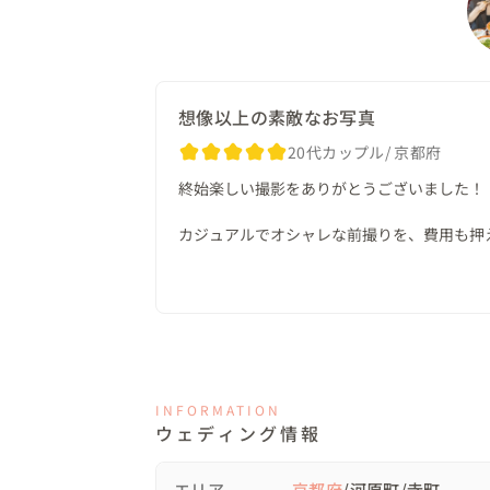
お支度は事前に済まされ、集合場所へお越し
▽当日の様子

下見しておいた場所へ案内すると、この付
想像以上の素敵なお写真
ろあるんだ！✨」とびっくりされているご様
20代カップル
京都府
写真を撮られることに不慣れで、最初はぎこ
終始楽しい撮影をありがとうございました！

そんなおふたりに少しでもリラックスして
「回って回って〜📸」など面白いポーズを
カジュアルでオシャレな前撮りを、費用も押
な表情を引きだせるよう意識しました。

ました✨

途中で見つけたエモすぎる駄菓子屋さん。

撮影場所のアポ取りや当日のポージング等、全
急遽許可を取り、撮影をさせていただきまし
お写真も想像以上の素敵さでこれからDIYが捗
おばあちゃん「どこ出身なん？」　おじいち
この度は本当にありがとうございました😊👏
店主である老夫婦の面白い掛け合いに、笑い
おふたりは、そんな老夫婦とおしゃべりを
INFORMATION
ウェディング情報
ました🍬

せっかくなので、購入したアメを使って可愛い
エリア
京都府
/河原町/寺町