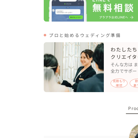
ありのままの表情や雰囲気に気づき、素敵な
ご希望される場所やイメージを打ち合わせ
せくださいね🌟

プロと始めるウェディング準備
漠然と前撮りがしたい、といった相談からで
「どこで撮りたい？いつも行く場所や思い出
わたしたち
など、会話を通してぴったりな場所やシチ
クリエイタ
そんな方は 
全力でサポー
見積もり
確認
裏
Pro