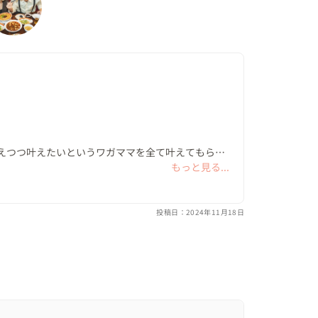
くださいました。

近で働いているという新婦様は「京都にこんなとこ
子。

ちない表情のおふたり。

いただこうと、出会いや出身地などの話をしたり、
提案したりして、撮影を盛り上げ、おふたりの自然
えつつ叶えたいというワガママを全て叶えてもらい
もっと見る...
てお任せできたのも有難かったです❣️

た！

投稿日：2024年11月18日
りそうです！

ゃん「邪魔になるから喋りかけんとき！」

が飛び交いながら撮影が進みます😂

しながら、懐かしい駄菓子をたくさん購入されてい
ショットも撮影🍬
