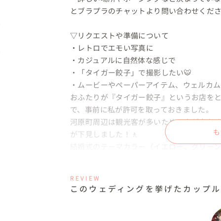
とブラプラのチャットより問い合わせくださ
▽リクエストや準備について

・レトロでエモい写真に

・カジュアルに自然体な感じで

・「タイガー餃子」で撮影したい🐯

・ムービーやペーパーアイテム、ウェルカム
おふたりが『タイガー餃子』というお店を
で、事前に私が許可を取っておきました。

河原町周辺は観光客が多いため、人が少な
も
が下見しました！🚶

結婚式のテーマカラー（イエロー、グリー
場所を見つけておきました！

REVIEW
▽スケジュール

このウェディングを挙げたカップ
12:30　河原町集合、撮影開始

14:00　タイガー餃子で撮影

15:00　撮影終了＆打ち上げ
