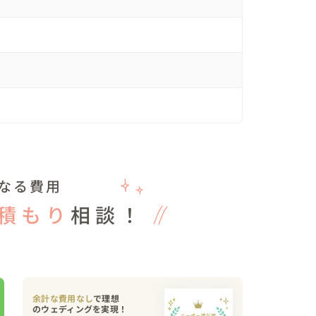
に慣れてきて、「かっこいい！」「可愛い〜！」の
で返してもらえるほどに距離を縮めることができ、


出て素敵ですよね、、✨

を意識して注文した麻婆豆腐が食べられず…😂

食べれるでしょ😏」と悪ノリ。

らい食べてました。

良くなれました🍻

なる費用
積もり
相談！
なっており微笑ましかったです🤭

余計な費用なし
で理想
素敵を築く写真」 おふたりにしか出せない空気、