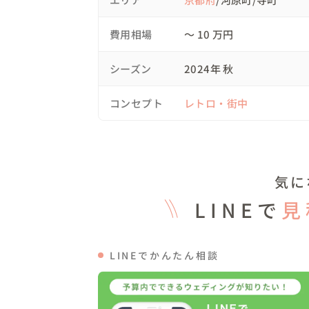
撮影を続けているうちに、だんだんと撮影
声かけに「そうでしょ〜✌️」くらいのノリ
費用相場
〜 10 万円
私自身も楽しく撮影させていただけました！
シーズン
2024年 秋
最後はタイガー餃子へ！🥟

写真映えを狙って、商品を好きなだけ注文🥢

コンセプト
レトロ・街中
食べているときって、やっぱり自然な表情が
実は新婦様は辛いものが苦手のようで、映え
おふたりから「田島さんならこのくらい余裕で
結局は新郎さんと私でお腹いっぱいになるく
一緒に食事もしたことでますますおふたりと仲
気に
LINEで
見
▽アイテムについて

衣装、ブーケともにおふたりのお持ち込み

新郎様のジャケットを、終始新郎様がお召しに
LINEでかんたん相談
▽メッセージ

私が大切にしていることは「素敵に気づき、