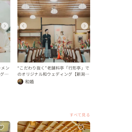
ウェディングフォト
ウェディング
ウェディングフォト
ウェディング
ウェディングフォ
ウェディング
ウェディング
ウェディン
新潟県
新潟県
新潟県
新潟県
新潟県
新潟県
新潟県
新潟県
未公開
100 〜 150 万円
未公開
250 〜 300 万円
未公開
100 〜 150 万円
未公開
250 〜 30
ーメン
“こだわり抜く”老舗料亭「行形亭」で
ングフ
のオリジナル和ウェディング【新潟
市】
和婚
すべて見る