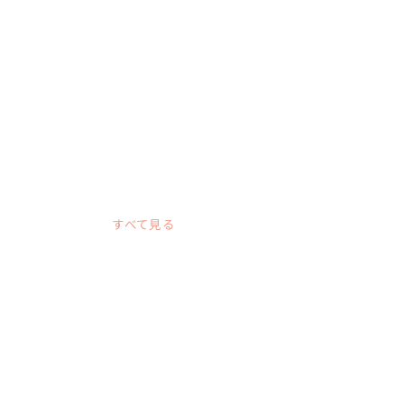
関屋浜（新潟）での結婚
徹底ガイド！
すべて見る