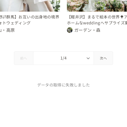
野⇄群馬】お互いの出身地の境界
【軽井沢】まるで絵本の世界🌳
ォトウェディング
ホームなweddingへサプライズ
山・高原
ガーデン・森
前へ
次へ
データの取得に失敗しました