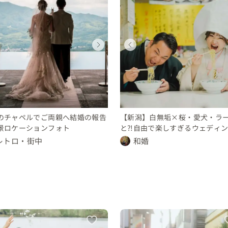
ウェディングフォト
ウェディング
ウェディングフォト
ウェディング
ウェディングフォト
ウェディング
ウェディングフォト
ウェディング
新潟県
新潟県
新潟県
新潟県
新潟県
新潟県
新潟県
新潟県
未公開
100 〜 150 万円
未公開
250 〜 300 万円
未公開
100 〜 150 万円
未公開
250 〜 300 万円
のチャペルでご両親へ結婚の報告
【新潟】白無垢×桜・愛犬・ラ
景ロケーションフォト
と⁈自由で楽しすぎるウェディ
ォト
レトロ・街中
和婚