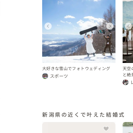
ィングフォト
ディング
ウェディングフォト
ウェディング
ウェディングフォト
県
新潟県
新潟県
新潟県
〜 150 万円
未公開
100 〜 150 万円
未公開
大好きな雪山でフォトウェディング
天空
と絶
スポーツ
新潟県の近くで叶えた結婚式