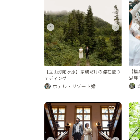
ディング
ウェディング
ウェディングフォト
ィング
ウェディング
県
福島県
群馬県
富山県
〜 350 万円
300 〜 350 万円
〜 10 万円
150 万円
100 〜 150 万円
【福
【立山弥陀ヶ原】家族だけの滞在型ウ
湖畔
ェディング
ホテル・リゾート婚