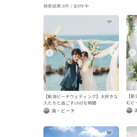
検索結果:8件 / 全8件中
ディング
ウェディング
ウェディング
ィング
ウェディング
県
新潟県
新潟県
新潟県
〜 150 万円
100 〜 150 万円
150 〜 200 万円
200 万円
150 〜 200 万円
【新
【新潟ビーチウェディング】大好きな
むビ
人たちと過ごすchillな時間
【Be
海・ビーチ