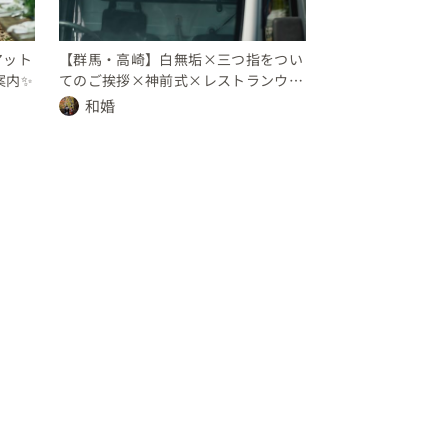
アット
【群馬・高崎】白無垢×三つ指をつい
案内✨
てのご挨拶×神前式×レストランウェ
ディング ２人の夢を叶えたwedding
和婚