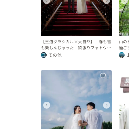
ィングフォト
ディング
ウェディングフォト
ウェディング
ウェディングフォト
県
山形県
長野県
山形県
0 万円
〜 150 万円
10 〜 30 万円
100 〜 150 万円
〜 10 万円
【王道クラシカル×大自然】 春も雪
山の
も楽しんじゃった！欲張りフォトウェ
過ご
ディング
その他
ィングフォト
ディングフォト
ウェディングフォト
ウェディングフォト
ウェディング
県
群馬県
長野県
長野県
万円
0 万円
〜 10 万円
〜 10 万円
250 〜 300 万円