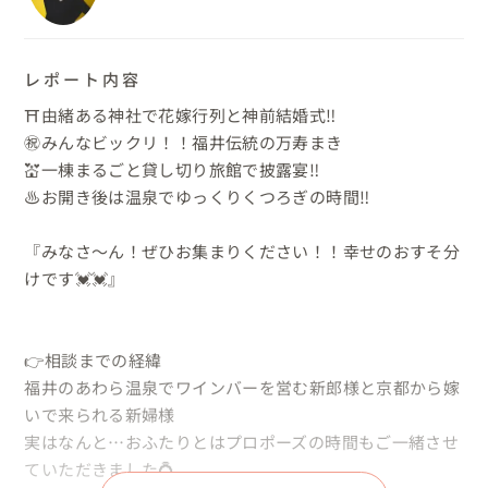
レポート内容
⛩由緒ある神社で花嫁行列と神前結婚式‼

㊗みんなビックリ！！福井伝統の万寿まき

💒一棟まるごと貸し切り旅館で披露宴‼

♨お開き後は温泉でゆっくりくつろぎの時間‼

『みなさ～ん！ぜひお集まりください！！幸せのおすそ分
けです💓💓』

👉相談までの経緯

福井のあわら温泉でワインバーを営む新郎様と京都から嫁
いで来られる新婦様

実はなんと…おふたりとはプロポーズの時間もご一緒させ
ていただきました💍
