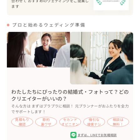
合わせて おすすめのウェディングをご提案し
広場には昔ながらの櫓を立ててお祝いムードを盛り上げま
ます
す！

結婚式のゲストと地元の方達がたくさん集まり

プロと始めるウェディング準備
今までにないくらい熱気あふれるまんじゅうまきとなりま
した😍

たくさんの方達に見守られる中、人力車で披露宴会場へ移
動します

披露宴は、広場すぐ近くの温泉旅館「つるや」さんにて

一棟まるごと貸し切って、ゲストには非日常の時間を楽し
んでいただきます

わたしたちにぴったりの結婚式・フォトって？どの
旅館の玄関にはオリジナルのれんを飾り、会場コーディネ
クリエイターがいいの？
ートは和モダンな雰囲気に仕上げ、ゲストをお迎えします
そんな方は まずはブラプラに相談！ 元プランナーがおふたりを全力
でサポートします！
🍁

見積もり
節約
セカンド
強引な
相談は
確認
裏ワザ
オピニオン
接客ナシ
無料！
ケーキカットのかわりに、ご両家親御様と「よいしょ、よ
まずは、
LINEでお気軽相談
いしょ、よいしょ～！」の鏡開きです🍶ゲストにも日本酒