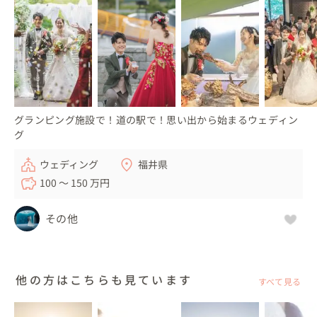
・1日ゆっくりウェディングを楽しみたい方

・旅行も兼ねたウェディングに興味のある方

・お家で過ごすようなアットホームなウェディングを考え
ている方

なんとなくしたいイメージはあるけど、どう手配したらい
グランピング施設で！道の駅で！思い出から始まるウェディン
いのか、どこでしたらいいのか、悩まれている方は、ぜひ
グ
お気軽にご相談ください

大切な想いを大切にして、一つずつ一緒にカタチにしてい
ウェディング
福井県
きます💛
100 〜 150 万円
その他
他の方はこちらも見ています
すべて見る