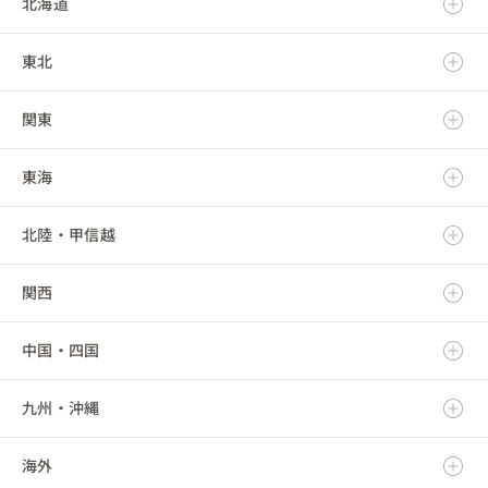
北海道
東北
北海道
関東
青森県
東海
岩手県
茨城県
北陸・甲信越
宮城県
栃木県
岐阜県
関西
秋田県
群馬県
静岡県
新潟県
中国・四国
山形県
埼玉県
愛知県
富山県
滋賀県
九州・沖縄
福島県
千葉県
三重県
石川県
京都府
鳥取県
海外
東京都
福井県
大阪府
島根県
福岡県