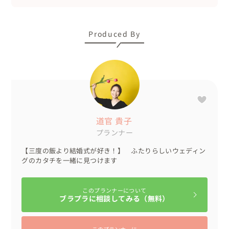
を振舞います

新婦様の大好きなご当地キャラクター湯巡権三くんもサプ
ライズ登場し、一緒に結婚式をお祝いです♨

Produced By
友人が盛り上げてくれる余興タイムでは、結婚式場では見
ることがない光景…

新郎新婦のふたりを囲んでみんなが座り映像を見たり、本
当にお家にいるかのように楽しみます♪♪

※なんてアットホームなんだろう💓って思いました！これ
道官 貴子
ぞ温泉ウェディングの醍醐味ですね！

プランナー
新郎新婦から感謝の言葉をお伝えするシーンでは、本当に
【三度の飯より結婚式が好き！】 ふたりらしいウェディン
皆が一体感になります

グのカタチを一緒に見つけます
新婦様の心からのありがとうの言葉や、新郎様のグッとく
る男泣き…

このプランナーについて
ブラプラに相談してみる（無料）
そして誰も何も言わなくても、自然とご両家の堅い握手が
行われ、会場にいる全員が自分のことのように嬉しくて感
動して泣きました

このプランナーに