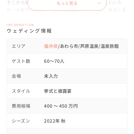
そこから結婚式当日までの担当…それはもうなんという
もっと見る
か…大好きな親友が・家族が結婚するくらいの、本当に本
当に嬉しい1日でした💓

INFORMATION
ウェディング情報
👉コンセプトや大切にしたこと

エリア
福井県
/あわら市/芦原温泉/温泉旅館
■京都から、福井に嫁ぐ新婦様。親御様に安心していただ
く為にも「福井を知ってもらいたい！」と、福井らしさ溢
ゲスト数
60〜70人
れる一日にしました

■ゲストの皆様には、この一日を「思う存分楽しんでほし
会場
未入力
い！」と、新郎様が自ら企画する地元イベントとウェディ
ングをコラボして、まるでお祭りのような一日を創りあげ
スタイル
挙式と披露宴
ました

■披露宴が終わった後もワイワイゆったり余韻に浸れるよ
費用相場
400 〜 450 万円
うに、全員で宿泊できる貸切旅館で行いました

シーズン
2022年 秋
👉リクエスト
