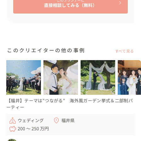
直接相談してみる（無料）
👉当日のスケジュール

10:00　お仕度スタート

13:00   神社到着

13:25　花嫁行列

このクリエイターの他の事例
すべて見る
13:30　挙式

15:00　まんじゅうまき

16:00　披露宴スタート

17:00　お色直し

18:30　おひらき

【福井】テーマは"つながる" 海外風ガーデン挙式＆二部制パ
ーティー
おひらき後は、ゲスト全員がそのままご宿泊🌸

旅館の外では、新郎様が企画されたイベントがまだまだに
ウェディング
福井県
ぎわっています

200 〜 250 万円
イベントで楽しむもよし♪温泉に入るのもよし♪二次会に
そのまま参加するのもよし♪
