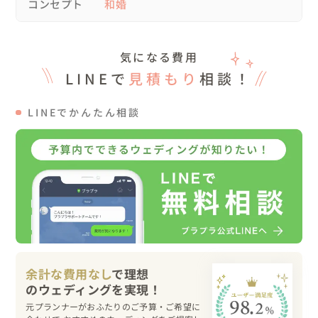
コンセプト
和婚
＊「挙式はしっかりと行いたい」⇒子供の頃から繋がりあ
る三國神社にて神前式

＊「伝統を大切にしたい」⇒福井ならでは「おまんじゅう
気になる費用
まき」の時間を入れて

LINEで
見積もり
相談！
＊「地元ならではの場所で披露宴をしたい」⇒ご縁ある温
泉旅館を貸切に

LINEでかんたん相談
＊「乾杯セレモニーは新郎自ら」⇒シャンパンサーベラー
ジュでオープンセレモニー

👉当日の様子

新婦様はお母様からの紅差しの儀でお支度を整えていただ
き一日がスタート

三國神社では緑の木々が生い茂る参道を参進の儀で進み、
式に向けての気持ちが高まります💓

余計な費用なし
で理想
挙式のあとは地元の広場で福井伝統の「まんじゅうまき
元プランナーがおふたりのご予算・ご希望に
✨」
