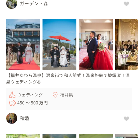
ガーデン・森
お二人やご家族、そしてゲスト全員が、一日中楽しむこと
が出来た結婚式だと思います

※打合せでお二人は、楽しそうにお部屋の割り振りをして
いました

まるで修学旅行の部屋割りのお話をしているかのように

今までにないウェディングをお手伝いさせていただいたこ
と

そしてなにより、お二人がプロポーズからご夫婦になるま
【福井あわら温泉】温泉街で和人前式！温泉旅館で披露宴！温
泉ウェディング♨
でずっと携わらせていただけたこと

本当に嬉しく心から感謝しております。ありがとうござい
ウェディング
福井県
ました

450 〜 500 万円
あらためて…ウェディングプランナーって素敵な仕事だと
実感出来たご結婚式でもありました！

和婚
👆こんな人におすすめ！
