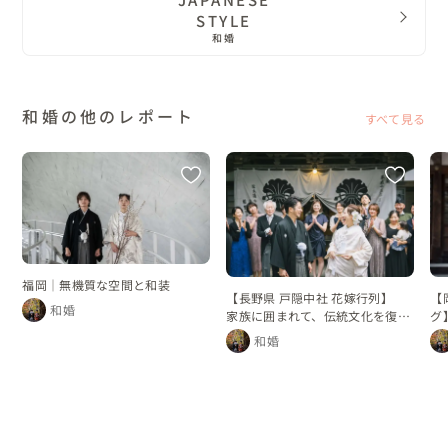
STYLE
和婚
和婚の他のレポート
すべて見る
福岡｜無機質な空間と和装
【長野県 戸隠中社 花嫁行列】
【
和婚
家族に囲まれて、伝統文化を復活
グ
させた花嫁行列
れ
和婚