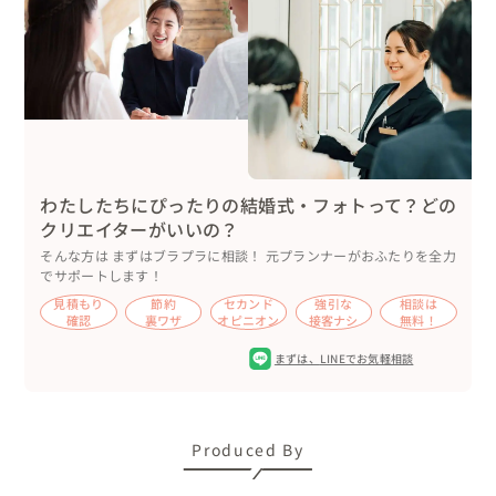
わたしたちにぴったりの結婚式・フォトって？どの
クリエイターがいいの？
そんな方は まずはブラプラに相談！ 元プランナーがおふたりを全力
でサポートします！
見積もり
節約
セカンド
強引な
相談は
確認
裏ワザ
オピニオン
接客ナシ
無料！
まずは、
LINEでお気軽相談
Produced By