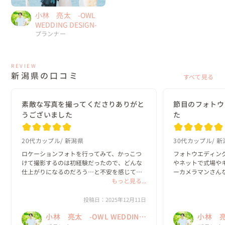
小林 亮太 -OWL
WEDDING DESIGN-
プランナー
REVIEW
新潟県の口コミ
すべて見る
素敵な写真を撮ってくださりありがと
節目のフォトウ
うございました
た
20代カップル
新潟県
30代カップル
新
ロケーションフォトを行ってみて、かっこつ
フォトウエディン
けて撮影するのは初経験だったので、どんな
やネットで式場や
仕上がりになるのだろう…と不安を感じてい
ーカメラマンさん
たのですが、母校や実家に行けたり、家族に
もっと見る...
開いたスレッドのおすす
お披露目できたりとかなり安心できる雰囲気
designさんの
で挑めました。かっこいいスタジオで撮影す
ナーと言うワード
投稿日：2025年12月11日
るよりも、...
っかけでした...
小林 亮太 -OWL WEDDING
小林 亮太