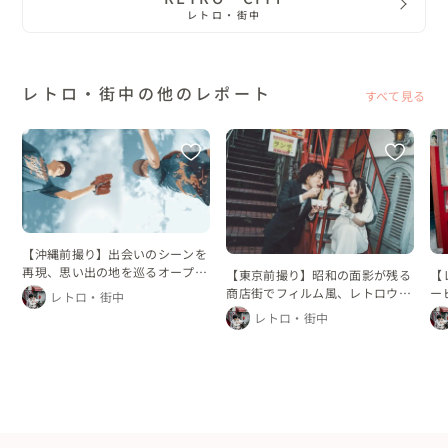
レトロ・街中
レトロ・街中の他のレポート
すべて見る
【沖縄前撮り】出会いのシーンを
再現、思い出の地を巡るオープニ
【東京前撮り】昭和の面影が残る
【
ングムービー
商店街でフィルム風、レトロウェ
ー
レトロ・街中
ディングフォト
で
レトロ・街中