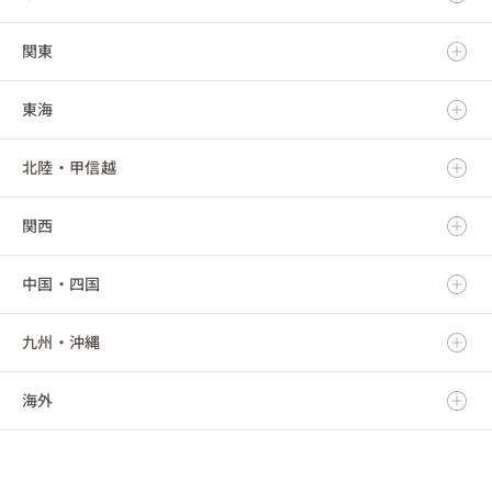
関東
青森県
東海
岩手県
茨城県
北陸・甲信越
宮城県
栃木県
岐阜県
関西
秋田県
群馬県
静岡県
新潟県
中国・四国
山形県
埼玉県
愛知県
富山県
滋賀県
九州・沖縄
福島県
千葉県
三重県
石川県
京都府
鳥取県
海外
東京都
福井県
大阪府
島根県
福岡県
神奈川県
山梨県
兵庫県
岡山県
佐賀県
海外