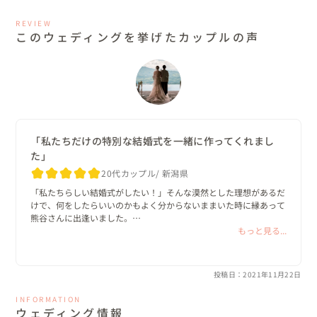
コンセプトでした。

REVIEW
このウェディングを挙げたカップルの声
▽ロケーション

標高1000メートルの高さにあるリゾートホテル。

雲上の景色を眺めることのできるチャペルは、天空の水面
をイメージしています。

少しでもご両親を近く感じれる場所で。

「私たちだけの特別な結婚式を一緒に作ってくれまし
た」
20代カップル
新潟県
▽挙式前日_入籍日

「私たちらしい結婚式がしたい！」そんな漠然とした理想があるだ
新潟市の区役所で待ち合わせをし

けで、何をしたらいいのかもよく分からないままいた時に縁あって
熊谷さんに出逢いました。

入籍の瞬間も立ち合わせていただきました。

とりあえず話を聞いてみようと軽い気持ちでお願いしてしまった最
もっと見る...
この日もとびきりの記念日となるように撮影もして。

初のカウンセリングでしたが、しっかり私たちの話を聞いてくれ
入籍後はホテルに前泊。

て、受け止めてくれて、結婚式に対する様々な想いを引き出してく
れました。

お二人で記念日ディナーを召し上がっていただきました。

投稿日：2021年11月22日
とくに、両親のいない私にとって一般的な結婚式は寂しさの方が大
きく、どんなカタチの結婚式にしたら心から楽しめるんだろうか悩
INFORMATION
んでしたのですが、その想いにもしっかり寄り添ってくださり、提
ウェディング情報