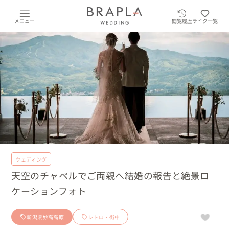
メニュー
閲覧履歴
ライク一覧
ウェディング
天空のチャペルでご両親へ結婚の報告と絶景ロ
ケーションフォト
新潟県妙高高原
レトロ・街中