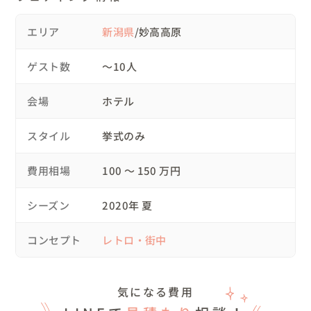
案をしてくれました。その安心感があまりにも大きくて、思わず涙
▽当日の流れ

してしまったのですが、私たちの結婚式は熊谷さんと作ろう！とプ
当日のヘアメイクさんは、新婦様がいつも行っている美容
ロデュースをお願いすることに迷いはありませんでした。

エリア
新潟県
/妙高高原
その日から結婚式当日までは本当に熊谷さんにはお世話になりっぱ
院の方。撮影スタッフも、気心知れた知っている方。

なしで、どんな些細なことでも一緒に考えて、一緒に取り組んでく
おふたりだけの結婚式でも、心から楽しめるように、非日
ゲスト数
れました。

〜10人
とくに嬉しかったのは、結婚式までの全てのイベントに付き添って
常を緊張せず過ごせるように。

くれたことです。式場見学や衣装の打ち合わせはもちろんのこと、
挙式前後のロケーションフォトの時間もたっぷりとり楽し
会場
ホテル
前撮りのロケのために新潟市まで付いてきてくれました。緊張する
んでいただきました。

はずの撮影も熊谷さんがいてくれたおかげで、ただただ楽しかった
です。結婚式を迎えるまでの出来事は全て共有、そして一緒に楽し
おふたりはこの日も宿泊。昨日とは違った記念日ディナー
スタイル
挙式のみ
んでくださったので私たちと熊谷さんの間に温度差が全くなく、そ
です。

の安心感と嬉しさが本当に大きかったです。

おかげで本当にすてきな結婚式を行うことができました。熊谷さん
費用相場
100 〜 150 万円
にお願いしたからこそ素晴らしい日を過ごすことができて、結婚式
の本当の楽しさを味わうことができました。私たちと一緒に歩んで
▽後の披露宴では

くださったことに心から感謝しています。
シーズン
2020年 夏
入籍・挙式と撮影した様子はもちろん、お盆にお墓参りを
した時の様子も映像に収め、後に行なわれた披露宴で上映
コンセプト
レトロ・街中
しました。

ふたりだけで結婚式をした理由を伝えたり、育ててくれた
伯父さま夫婦、

気になる費用
今まで支えて下さった大切な方への感謝の気持ちを、そこ