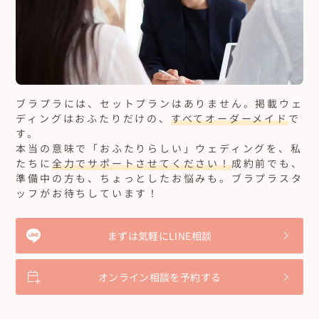
ブラプラには、セットプランはありません。
掲載ウェ
ディングはおふたりだけの、
すべてオーダーメイド
で
す。
本当の意味で「おふたりらしい」ウェディングを、私
たちに
全力でサポートさせてください！
成約前でも、
準備中の方も、ちょっとしたお悩みも。ブラプラスタ
ッフがお待ちしています！
まずは気軽にLINE相談
オンライン相談を予約する