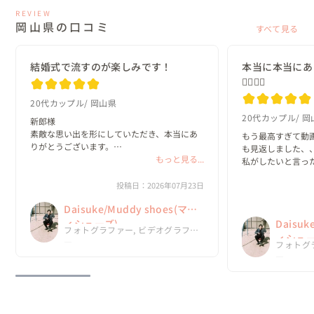
REVIEW
岡山県の口コミ
すべて見る
結婚式で流すのが楽しみです！
本当に本当にあ
🙇‍♂️🙇‍♂️
20代カップル
岡山県
20代カップル
岡
新郎様

素敵な思い出を形にしていただき、本当にあ
もう最高すぎて動
りがとうございます。

も見返しました、、
もっと見る...
私がしたいと言っ
新婦様

て嬉しかったです🙂‍
素敵すぎるムービーに仕上がっており、
投稿日：2026年07月23日
言葉に表せない程の
Daisukeさんにお願いしてやっぱり良かった
今回、Daisuk
Daisuke/Muddy shoes(マデ
ねと2人で話していました☺️

ったって思ってい
結婚式で流すのが楽しみです！

ィシューズ)
Daisuk
フォトグラファー, ビデオグラファ
ありがとうございます😆
ィシュー
ー
フォトグ
ー