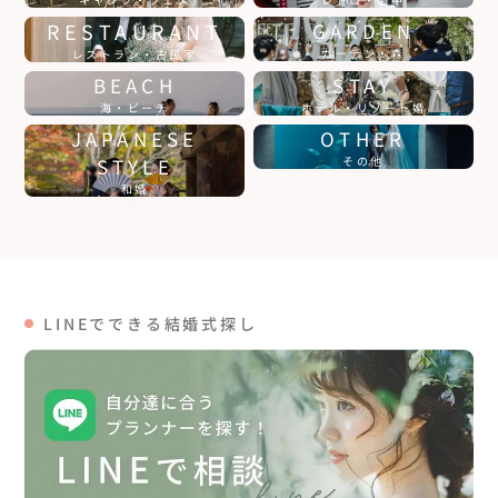
RESTAURANT
GARDEN
ガーデン・森
レストラン・古民家
BEACH
STAY
海・ビーチ
ホテル・リゾート婚
JAPANESE
OTHER
STYLE
その他
和婚
LINEでできる結婚式探し