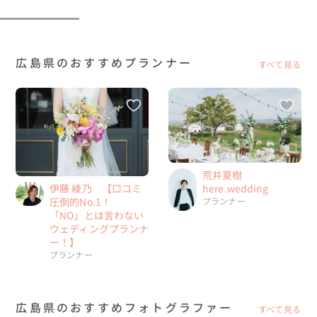
広島県のおすすめプランナー
すべて見る
荒井夏樹
here.wedding
伊藤 綾乃 【口コミ
プランナー
圧倒的No.1！
「NO」とは言わない
ウェディングプランナ
ー！】
プランナー
広島県のおすすめフォトグラファー
すべて見る