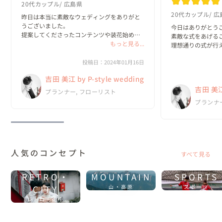
20代カップル
広島県
20代カップル
広
昨日は本当に素敵なウェディングをありがと
うございました。

今日はありがとうご
提案してくださったコンテンツや装花始め会
素敵な式をあげるこ
場装飾、メイク、ご飯、音楽、

もっと見る...
理想通りの式が行え
コンセプト、ケーキ一全部つ一つが本当に素
本当にありがとうご
敵で終始興奮してました！

投稿日：2024年01月16日
とても嬉しいです。
久しぶりの親族にも会うことができました
本当にピースタイ
吉田 美江 by P-style wedding
し、インタビューや...
よかったです

吉田 美江 
ご縁があったらま
プランナー, フローリスト
す。...
プランナ
人気のコンセプト
すべて見る
RETRO・
MOUNTAIN
SPORTS
CITY
山・高原
スポーツ
レトロ・街中