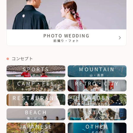
PHOTO WEDDING
前撮り・フォト
コンセプト
SPORTS
MOUNTAIN
スポーツ
山・高原
CAMP・FES
RETRO・CITY
キャンプ・フェス
レトロ・街中
RESTAURANT
GARDEN
ガーデン・森
レストラン・古民家
BEACH
STAY
海・ビーチ
ホテル・リゾート婚
JAPANESE
OTHER
その他