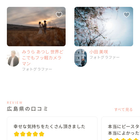
みうら あつし 世界ど
小田 美咲
こでもフッ軽カメラ
フォトグラファー
マン
フォトグラファー
REVIEW
広島県の口コミ
すべて見る
幸せな気持ちをたくさん頂きました
本当にピースタ
本当によかった