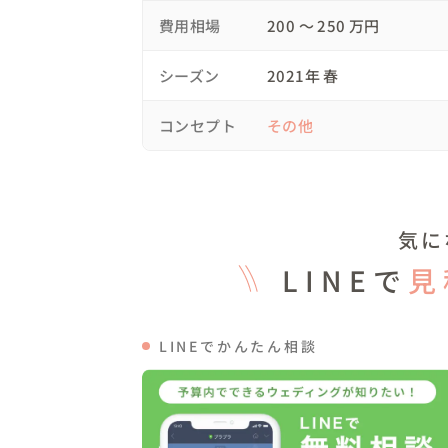
なりハイクオリティな「お手本」をご披露
費用相場
200 〜 250 万円
場の盛り上がりに応戦し、司会を務めた私
がりでした☆

シーズン
2021年 春
ご新婦ご友人のスピーチや、ご新婦のお手
コンセプト
その他
タイムではおふたりが事前に用意した「ポ
んなでやるという遊びゴコロをプラス。皆
印象的でした＾＾

コロナの影響で1年以上の期間ご準備をご一
気に
様はお腹の中におられたので性別当てクイ
LINEで
見
のお子様も無事にお生まれになり＾＾

延期はない方がいいに決まっていますが、
LINEでかんたん相談
せでしたし、当日は集まってくださったゲス
様の写真もいっぱい残せたので（お子様も衣
ったことがたくさんあります。
