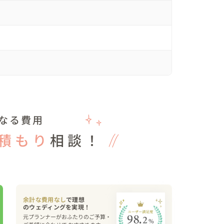
いただきました！それをご新郎が「弟キャラ」で会
もその楽しさに引き込まれてしまうほどの大盛り上
紙では涙ありのシーンもありつつ、テーブルフォト
ーズくじ」で撮影時のポーズを決めてテーブルのみ
さんで、またまた思いっきり楽しんでおられる姿が
緒させていただきました。当初の日取りではお子
なる費用
ズなども行う予定でしたが、延期後の日取りではそ
積もり
相談！
お子様にこうしてお会いできたこと自体は本当に幸
トにお子様のお披露目もできて、可愛らしいお子
装を2着準備！お色直しがありました＾＾）よか
余計な費用なし
で理想
元プランナーがおふたりのご予算・