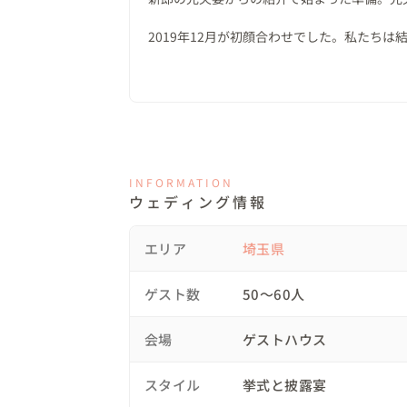
挙式後はチャペル前のガーデンでガーデン
てブーケプルズへ。このブーケ、実は3つが
2019年12月が初顔合わせでした。私たち
名前を呼び込んだ人数も17人と大人数で、
希望がありました。しかし、予定してた日は
がるスタイルになりました。

し落ち着いた頃、再度日時を決め今回は挙げ
態だったと思いますが、ほんとにいろんな面
その後はエアランチャーという、パラシュー
人数を極限まで減らし、友人親族のみで行い
は男性陣3人が見事キャッチ！そして全員で
りでできたと思います。伊藤さんの司会も最
爽やかで開放的な春の空気の中で皆さん思い
ます。
INFORMATION
ウェディング情報
◎やりたいことを詰め込んだ最高にHappyな
結婚式でのドレスから少しアレンジを加え
エリア
埼玉県
のケーキセレモニーでは以前プロデュース
で前に呼び込み、おふたりに対してファー
ゲスト数
50〜60人
イトと言います＾＾）数年前にお二方の実
「ファーストバイト」、時を超えて今一度再
会場
ゲストハウス
お兄さんとご新郎の共通の友人が結構ゲス
スタイル
挙式と披露宴
ップ！！お兄さんもかなりノリのいい方で