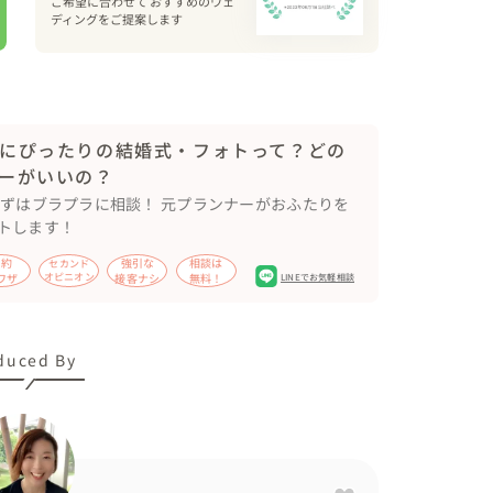
ご希望に合わせて おすすめのウェ
ごしくださいね♡
ディングをご提案します
にぴったりの結婚式・フォトって？どの
ーがいいの？
まずはブラプラに相談！ 元プランナーがおふたりを
トします！
節約
強引な
相談は
セカンド
ワザ
オピニオン
接客ナシ
無料！
LINEでお気軽相談
duced By