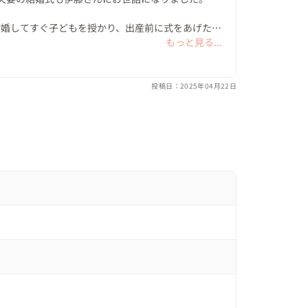
セレモニー！フラワーシャワーで登場した後は続け
1つになっているブーケで当たりはなんと3人！お
は結婚してすぐ子どもを授かり、出産前に式をあげたい
リボンがおふたりの新生活の船出のように扇状に広
緊急事態宣言のなか。やむなく延期しました。出産
もっと見る...
ることができました。今まで経験したことのない事
をサポートしてくださいました。

トベアが3つ飛び出す楽しい演出も行い、ここで
投稿日：2025年04月22日
ましたが、子どもがいたからこそとても大盛り上が
の記念の集合写真。晴天に恵まれた青空のもと、
高でした。またどこかで会える日を楽しみにしてい
っきり楽しまれていました＾＾

日！

たニューバージョンのドレスで披露宴入場。乾杯後
させていただいたご新郎お兄さん夫妻をサプライズ
ストバイトのお手本をお願いしました！（お手本バ
際のウェディングでアナウンスさせていただいた
現させていただきました！

トで来られていたので盛り上がりがさらにヒートア
、奥様もお綺麗で上品な中にもノリがよく（笑）か