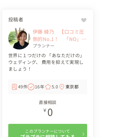
投稿者
伊藤 綾乃 【口コミ圧
倒的No.1！ 「NO」と
は言わないウェディン
プランナー
グプランナー！】
世界に１つだけの 「あなただけの」
ウェディング、 費用を抑えて実現し
ましょう！
49件
16年
5.0
東京都
直接相談
0
￥
このプランナーについて
ブラプラに相談してみる