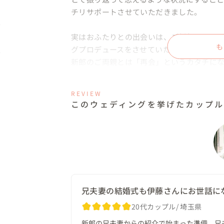
チリサポートさせていただきました。

実はおふたりとの出会いは、ご新郎のお兄
も
グプロデュースをさせていただいたご縁か
新郎のご両親とは「再会」というカタチにな
です♪

REVIEW
今回はそんなおふたりの、おふたりらしい・
このウェディングを挙げたカップ
◎すべての演出に双方向の関わりをプラス！

チャペルは対面式のお席、ご新郎はお子様
ングガール登場のシーンでは、その場でお
＾ なかなか結婚式中にお菓子のプレゼント
てプレゼントシーンを作ったりすることが
のお礼プレゼントかがつかみにくいですよ
兄夫妻の結婚式も伊藤さんにお世話に
ダイレクトに伝えるためには挙式中のプレゼ
20代カップル
埼玉県
新郎の兄夫妻からの紹介で始まった準備。兄