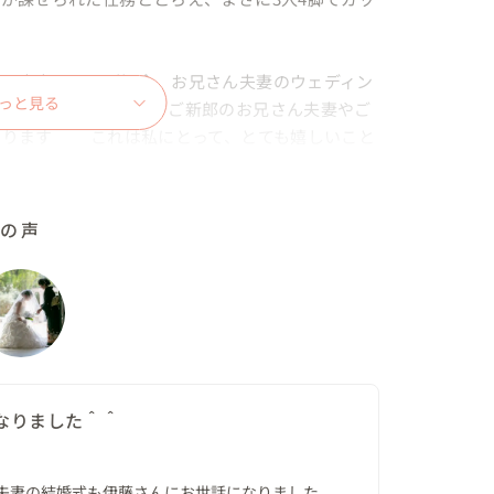
さん夫妻からのご紹介。お兄さん夫妻のウェディン
っと見る
らです。というわけで、ご新郎のお兄さん夫妻やご
ります＾＾ これは私にとって、とても嬉しいこと
こだわりの参加型ウェディングをご紹介します！

ルの声
と一緒に入場されました。姪ごさんにお願いしたリ
ふたりからお礼のお菓子プレゼントをする場面も＾
渡しを入れることは少なく、その後の披露宴で改め
多く一般的なのですが、それだと姪ごさんは一体何
ね。「リングガールを務めてくれてありがとう」を
なりました＾＾
ントがマストだったのです。

夫妻の結婚式も伊藤さんにお世話になりました。
