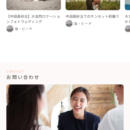
【中田島砂丘】大自然ロケーショ
中田島砂丘でのサンセット前撮り
大
ンフォトウェディング
か
海・ビーチ
海・ビーチ
CONTACT
お問い合わせ