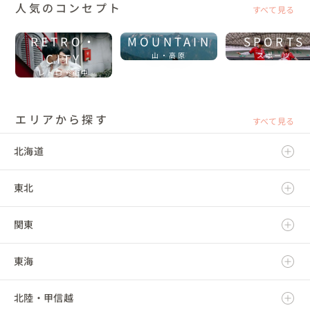
人気のコンセプト
すべて見る
RETRO・
MOUNTAIN
SPORTS
CITY
山・高原
スポーツ
レトロ・街中
エリアから探す
すべて見る
北海道
東北
北海道
関東
青森県
東海
岩手県
茨城県
北陸・甲信越
宮城県
栃木県
岐阜県