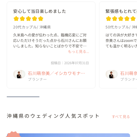
安心して当日楽しめました
緊張感もとれて
20代カップル
沖縄県
50代カップル
沖
久米島への愛が伝わった点、臨機応変にご対
はての浜が大好き
応いただけそうだった点から石川さんにお願
奈美さんはzoom
いしました。知らないことばかりで不安でし
ても温かく明るい
たが、丁寧に回答してくださり安心して当日
もっと見る...
た✨梅雨明けと同
を迎えることができました。風は強かったで
に楽しかったです
すが、なんとかお天気にも恵まれて素敵な思
敵に仕上げてくださ
投稿日：2026年07月31日
い出になり...
萌奈美さんから...
石川萌奈美／イシカワモナ
石川萌
ミ Kume La Chic クメラシッ
プランナー
ミ Kum
プランナ
ク
ク
沖縄県のウェディング人気スポット
すべて見る