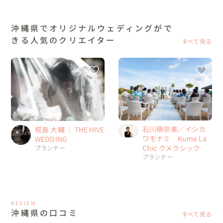
沖縄県でオリジナルウェディングがで
きる人気のクリエイター
すべて見る
石川萌奈美／イシカ
椛島 大輔 ｜ THE HIVE
ワモナミ Kume La
WEDDING
Chic クメラシック
プランナー
プランナー
REVIEW
沖縄県の口コミ
すべて見る