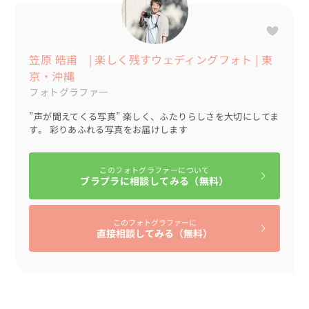
▷沖縄1日プランの魅力

沖縄を1日かけて巡り、遊び尽くしながら写真を残したい
方には、このプランがおすすめ。

笠原 皓甫 | 楽しく残すウェディングフォト | 東
・時間無制限（おふたりにやりたいについていきます）

京・沖縄
・ドローン撮影あり（ダイナミックな景色の撮影が可能）

フォトグラファー
・丁寧な事前打ち合わせ（準備段階からサポート）

・ドレス・ヘアメイク紹介可能

”声が聞えてくる写真” 楽しく、ふたりらしさを大切にしてま
す。 彩りあふれる写真をお届けします
・ 追加料金なし

ネイチャーガイドの経験から、おすすめの時期や穴場スポ
このフォトグラファーについて
ブラプラに相談してみる（無料）
ットのご相談も承ります。

日程が決まっていなくても大丈夫です。まずはお気軽にお
ふたりの理想を聞かせてください！

このフォトグラファーに
直接相談してみる（無料）
※星空撮影は月齢によって実施できない日もあります。お
気軽にお問い合わせください。