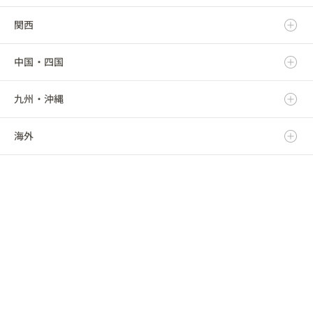
関西
秋田県
群馬県
静岡県
新潟県
中国・四国
山形県
埼玉県
愛知県
富山県
滋賀県
九州・沖縄
福島県
千葉県
三重県
石川県
京都府
鳥取県
海外
東京都
福井県
大阪府
島根県
福岡県
神奈川県
山梨県
兵庫県
岡山県
佐賀県
海外
長野県
奈良県
広島県
長崎県
和歌山県
山口県
熊本県
徳島県
大分県