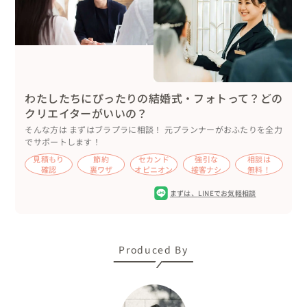
僕が大切にしているのは、ポーズをする撮影ではなく、楽
しい時間を過ごしている自然体な姿を切り取ること。

ネイチャーガイドの経験を活かし、その日の光や風に合わ
せて寄り道しながらベストな場所へご案内します。

わたしたちにぴったりの結婚式・フォトって？どの
このバリエーションの豊富さは、他のプランにはない強み
クリエイターがいいの？
だと思っています。

そんな方は まずはブラプラに相談！ 元プランナーがおふたりを全力
でサポートします！
見積もり
節約
セカンド
強引な
相談は
▷衣装とアイテムについて

確認
裏ワザ
オピニオン
接客ナシ
無料！
・ご新郎　打ち合わせでご提案した、Tシャツにジャケッ
まずは、
LINEでお気軽相談
トを合わせたカジュアルスタイル。

・ご新婦　僕からご紹介したショップのドレスをセレク
ト。ブーケはおふたりの自作。

・アイテム　おふたりにご準備いただいたシャボン玉、サ
Produced By
ングラス、バルーン。これらも打ち合わせ時にアイディア
を共有し、おふたりに合うものを選んでいただきました。
