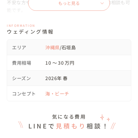
不安な方や、さらにこだわりたい方のための追加相談も可
もっと見る
能です。

打ち合わせの段階から、おふたりのワクワクが画面越しに
INFORMATION
ウェディング情報
伝わってきて、僕自身も当日が待ち遠しくてたまりません
でした😊

エリア
沖縄県
/石垣島
▷撮影スケジュール

費用相場
10 〜 30 万円
7:30　お支度開始

11:00　ビーチにて撮影 

シーズン
2026年 春
　沖縄らしい青い空と海！開放感あふれるロケーションで
スタート。

コンセプト
海・ビーチ
13:00　移動・ランチ

14:00　ヤシの木群・寄り道

　移動中に「あそこのジュース屋さんに行きたい！」との
気になる費用
ことで、急遽寄り道。こうした自由な動きができるのも、
LINEで
見積もり
相談！
時間に追われない1日プランの醍醐味ですね。

17:00　海の見える芝生
