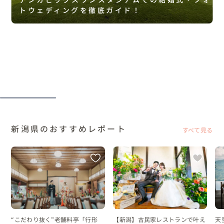
トウェディングを徹底ガイド！
新潟県のおすすめレポート
すべて見る
“こだわり抜く”老舗料亭「行形
【新潟】古民家レストランで叶え
天