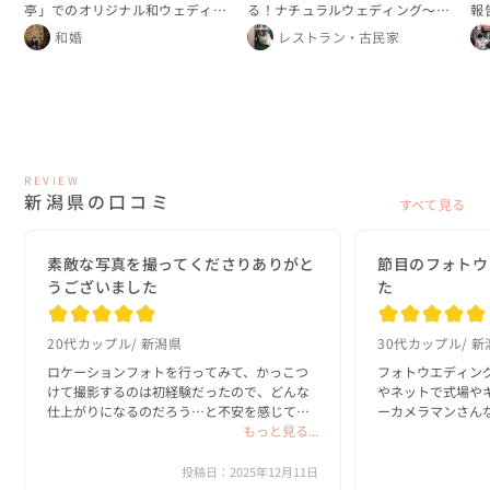
亭」でのオリジナル和ウェディン
る！ナチュラルウェディング～春
報
グ【新潟市】
の散歩道～
和婚
レストラン・古民家
REVIEW
新潟県の口コミ
すべて見る
素敵な写真を撮ってくださりありがと
節目のフォトウ
うございました
た
20代カップル
新潟県
30代カップル
新
ロケーションフォトを行ってみて、かっこつ
フォトウエディン
けて撮影するのは初経験だったので、どんな
やネットで式場や
仕上がりになるのだろう…と不安を感じてい
ーカメラマンさん
たのですが、母校や実家に行けたり、家族に
もっと見る...
開いたスレッドのおすす
お披露目できたりとかなり安心できる雰囲気
designさんの
で挑めました。かっこいいスタジオで撮影す
ナーと言うワード
投稿日：2025年12月11日
るよりも、...
っかけでした...