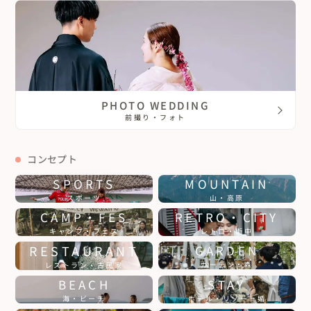
PHOTO WEDDING
前撮り・フォト
コンセプト
SPORTS
MOUNTAIN
スポーツ
山・高原
CAMP・FES
RETRO・CITY
キャンプ・フェス
レトロ・街中
RESTAURANT
GARDEN
ガーデン・森
レストラン・古民家
BEACH
STAY
海・ビーチ
ホテル・リゾート婚