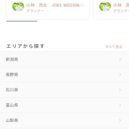
小林 亮太 -OWL WEDDING
小林 亮太
DESIGN-
プランナー
DESIGN
プランナ
エリアから探す
すべて見る
新潟県
長野県
石川県
富山県
山梨県