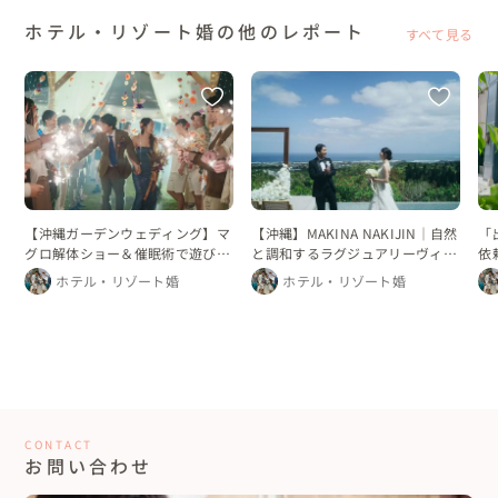
ホテル・リゾート婚の他のレポート
すべて見る
【沖縄】MAKINA NAKIJIN｜自然
「
【沖縄ガーデンウェディング】マ
と調和するラグジュアリーヴィラ
依
グロ解体ショー＆催眠術で遊び心
ウェディング
ル
あふれる結婚式
ホテル・リゾート婚
ホテル・リゾート婚
CONTACT
お問い合わせ