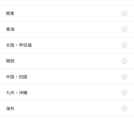
関東
青森県
東海
岩手県
茨城県
北陸・甲信越
宮城県
栃木県
岐阜県
関西
秋田県
群馬県
静岡県
新潟県
中国・四国
山形県
埼玉県
愛知県
富山県
滋賀県
九州・沖縄
福島県
千葉県
三重県
石川県
京都府
鳥取県
海外
東京都
福井県
大阪府
島根県
福岡県
神奈川県
山梨県
兵庫県
岡山県
佐賀県
海外