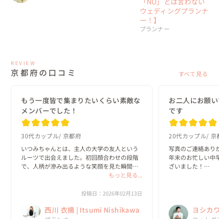
「NO」とは言わない
ウェディングプランナ
ー！】
プランナー
REVIEW
京都府の口コミ
すべて見る
もう一度皆で集まりたいくらい素敵な
お二人にお願い
メンバーでした！
です
30代カップル
京都府
20代カップル
京
いつみちゃんとは、主人の大学の友人という
写真のご連絡ありが
ルーツで出会えました。初回顔合わせの段階
年末のお忙しい中
で、人柄が滲み出るような笑顔を見た瞬間
ざいました！

「あ、この人にお願いしよう。」と即決でき
もっと見る...
どの写真も完成度
る、一目惚れのような出会いでした！

紅葉もしっかりゲ
さっそく家族に見
投稿日：2026年02月13日
初回からまるで昔からの友人に相談している
あらためて、吉川さ
西川 衣摘 | Itsumi Nishikawa
ヨシカワ 
感覚で、自分の...