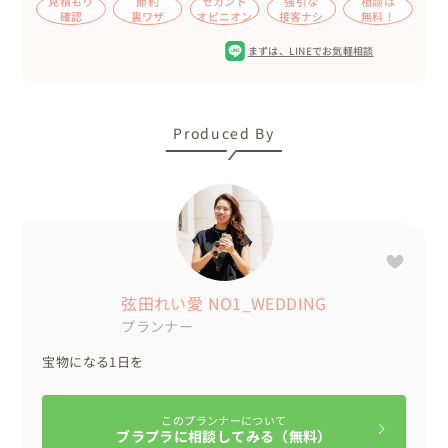
見積もり
節約
セカンド
強引な
相談は
おふたりのお人柄がよくわかる、アットホームな雰囲気の
確認
裏ワザ
オピニオン
接客ナシ
無料！
お写真となりました✨️

まずは、
LINEでお気軽相談
・披露宴

新婦様の従兄弟で、新郎様の親友でもあるご友人からのス
ピーチ。

新婦様と青春時代をともにされたご友人のスピーチ😉新郎
Produced By
様のお母様ご準備のサプライズムービーなどが続きまし
た。

新郎様は披露宴でもオリジナリティーを発揮！

新郎中座では、まず最初にダミーとしてご友人をお呼び出
し。

鈴木雅之さん『違う、そうじゃない』のBGMと共に、その
弦田れい愛 NO1_WEDDING
ご友人にお手紙を読んでいただき、最終的にはご両親と中
プランナー
座されるという流れに、会場内は爆笑の渦へ🤣

宝物になる1日を
結びでは、おふたりもご両親様も涙涙の感動的なシーン
に。

このプランナーについて
最後に会場内の大きなスクリーンでエンドロールを上映し
ブラプラに相談してみる（無料）