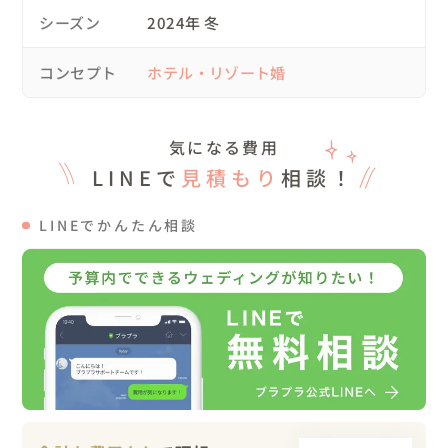
シーズン
2024年 冬
🌷スケジュール

11:30　お支度開始、メイクシーン撮影

コンセプト
ホテル・リゾート婚
13:40　ファーストミート、ファミリーミート

14:15　チャペルで撮影

15:00　挙式開始

気になる費用
16:30　披露宴開始

LINEで
見積もり
相談！
19:00　結び、館内で撮影

おふたりは、ハイアットリージェンシー京都に前泊されて
LINEでかんたん相談
いました。

🌷当日について

・ファーストミートとファミリーミート

新郎様から新婦様へ、手紙と薔薇のボックスをプレゼント
🌹

披露宴で使用するBGMタイトルを文字ったお手紙を作成さ
れていて、新婦様は終始笑顔でのサプライズとなりました
✨️
