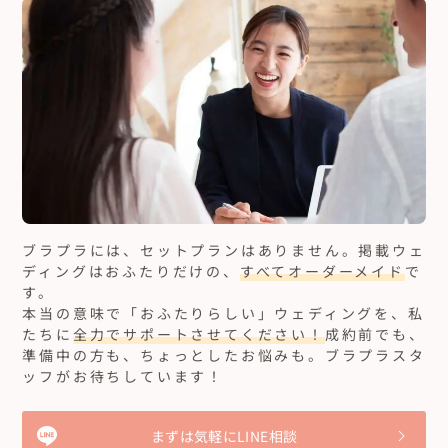
ブラプラには、セットプランはありません。
掲載ウェ
ディングはおふたりだけの、
すべてオーダーメイド
で
す。
本当の意味で「おふたりらしい」ウェディングを、私
たちに
全力でサポートさせてください！
成約前でも、
準備中の方も、ちょっとしたお悩みも。ブラプラスタ
ッフがお待ちしています！
まずは気軽にLINE相談