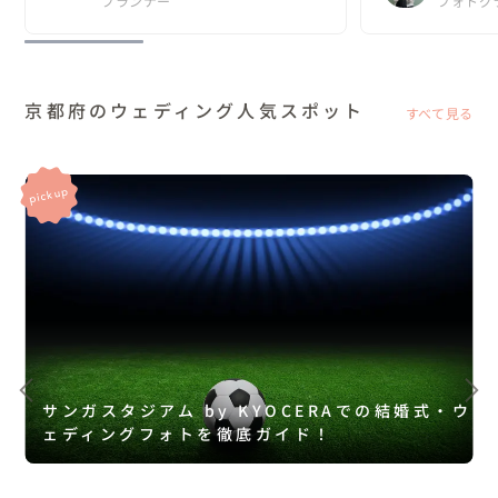
プランナー
フォトグ
京都府のウェディング人気スポット
すべて見る
サンガスタジアム by KYOCERAでの結婚式・ウ
ェディングフォトを徹底ガイド！