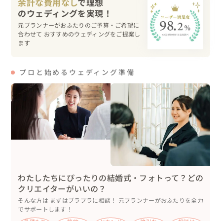
余計な費用なし
で理想
おふたりからご両親様へファミリーミートのサプライズ、
そのあとはご両親からおふたりへのお手紙のサプライズ、
元プランナーがおふたりのご予算・ご希望に
皆さん感動され涙を流されておりました。

合わせて おすすめのウェディングをご提案し
・人前式

ます
新郎新婦様は、ゲスト様よりも先に国立博物館へ移動し撮
影。

プロと始めるウェディング準備
一番重要なリクエスト「国立博物館」。

さぞ感動されるのでは✨️と見守っておりましたが、「ええ
やん😄」とおふたりらしさ際立つサッパリした反応でし
た。

新郎様の甥っ子さんと姪っ子さんにリングベアラーを努め
ていただき、和やかな雰囲気のもとで執り行われました💍
✨️

結婚証明書には、ゲスト協力型の「wedding tree」をご用
意🌳

わたしたちにぴったりの結婚式・フォトって？どの
（緑：忍耐、黄色：笑い（おふたりともにこちらを選
クリエイターがいいの？
択）、オレンジ：感謝、ピンク：愛情）

そんな方は まずはブラプラに相談！ 元プランナーがおふたりを全力
でサポートします！
挙式のあとは、国立博物館前で集合写真を。
