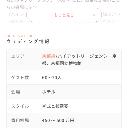
らの会場に決定。

（ハイアットに入られている司会者さんと、私が知人とい
もっと見る
う縁もあり、フリープランナーの私も特別に施工をお任せ
いただけることとなりました。）

◯私からサプライズを提案

INFORMATION
ウェディング情報
・新郎様から新婦様へ、お手紙と薔薇のプレゼント

・ご両親へのファミリーミート

エリア
京都府
/ハイアットリージェンシー京
・ご両親からおふたりへウェディングレター

都、京都国立博物館
◯撮影チームとの打ち合わせ

事前にZOOMで、おふたりも一緒に行いました。

ゲスト数
60〜70人
初対面の新郎様とカメラマンが意気投合！！

打ち合わせそっちのけで、ドラゴンボールやワンピースの
会場
ホテル
話で盛り上がっていました😂

当日はどうなることかと心配しましたが、さすがプロのカ
スタイル
挙式と披露宴
メラマン！！最高のお写真や映像に仕上げてくださいまし
た📸

費用相場
450 〜 500 万円
✨️
