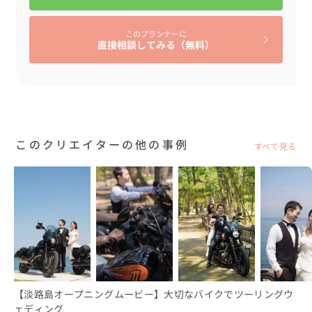
ました。

このプランナーに
🌷アイテムについて

直接相談してみる（無料）
ドレスはお持ち込み。

再入場時、新郎様は新婦様からプロポーズのお返しにいた
だいたスーツを着用。

新婦様はお花好きで、会場装花はこだわりポイントです🌟

プチギフトは、関西出身の新郎様と関東出身の新婦様なら
このクリエイターの他の事例
ではのご当地スイーツをご用意🧁

すべて見る
🌷メッセージ

節目の結婚式では、今まで関わってきた人を巻き込んでい
きたいという想いや、国立博物館で挙式をするという夢が
叶って心から嬉しく思います当日みた景色、ゲスト様の表
情はおふたりにとってかけがえのない宝物であり続けるこ
とを願います。

【淡路島オープニングムービー】大切なバイクでツーリングウ
最後までお任せくださりありがとうございました！！！
ェディング