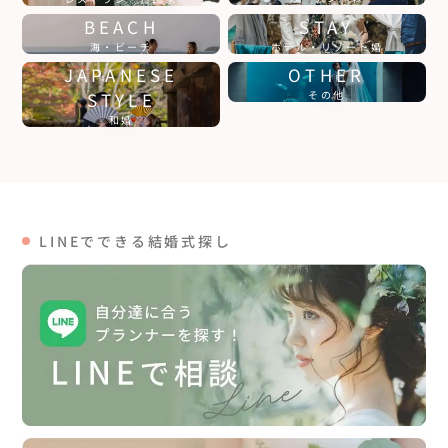
BEACH
STAY
海・ビーチ
ホテル・リゾート婚
JAPANESE
OTHER
STYLE
その他
和婚
LINEでできる結婚式探し