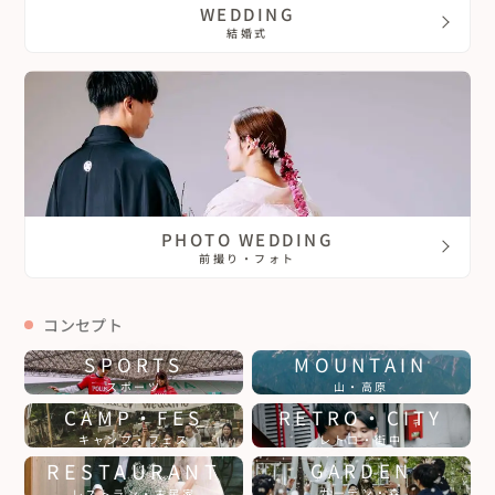
WEDDING
結婚式
PHOTO WEDDING
前撮り・フォト
コンセプト
SPORTS
MOUNTAIN
スポーツ
山・高原
CAMP・FES
RETRO・CITY
キャンプ・フェス
レトロ・街中
RESTAURANT
GARDEN
ガーデン・森
レストラン・古民家