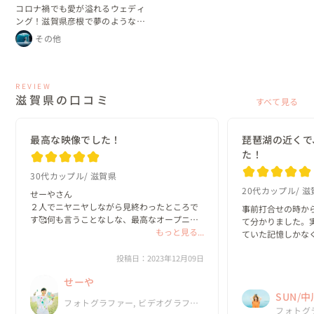
コロナ禍でも愛が溢れるウェディ
ング！滋賀県彦根で夢のようなひ
と時を
その他
REVIEW
滋賀県の口コミ
すべて見る
最高な映像でした！
琵琶湖の近くで
た！
30代カップル
滋賀県
20代カップル
滋
せーやさん

２人でニヤニヤしながら見終わったところで
事前打合せの時か
す🥰何も言うことなしな、最高なオープニン
て分かりました。
グムービーで感動です！！
もっと見る...
ていた記憶しかな
の時間でした。ま
投稿日：2023年12月09日
お願いしたいと思
す☆
せーや
SUN/
フォトグラファー, ビデオグラファ
フォトグ