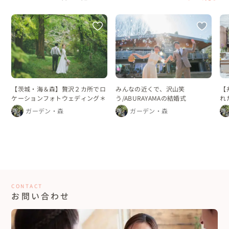
【茨城・海＆森】贅沢２カ所でロ
みんなの近くで、沢山笑
【
ケーションフォトウェディング＊
う/ABURAYAMAの結婚式
れ
ガーデン・森
ガーデン・森
CONTACT
お問い合わせ