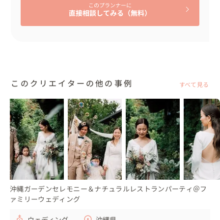
たくさんの思いやエピソードから、それぞれが忙しい日々
このプランナーに
直接相談してみる（無料）
の中でお互いのまっすぐさや優しさ、人の本質の部分に触
れながら、　お互いを尊重し、受け入れ、理解し、支え合
いながら、信頼関係を大切に築いてこられた　ことが伝わ
ってきました。

オンオフともにパートナーであることから、喜びや楽しさ
といった明るい部分だけではなく、大変さや不安といった
このクリエイターの他の事例
すべて見る
部分を共有されることもこれからきっとあるかと思いま
す。

ただ、どんなときでもお互いの幸せを願い合える二人だか
らこそ、これからの日々を支えながら過ごしていくことが
できると思います。

お二人が持つ心の芯の強さと優しさ、その両方を表してい
る言葉だと思い、

「Stand by you」としました。

沖縄ガーデンセレモニー＆ナチュラルレストランパーティ＠フ
ァミリーウェディング
・・・・・・・・・・・・・・・・・・・・・・・・・・
・・・・・・・・・
ウェディング
沖縄県