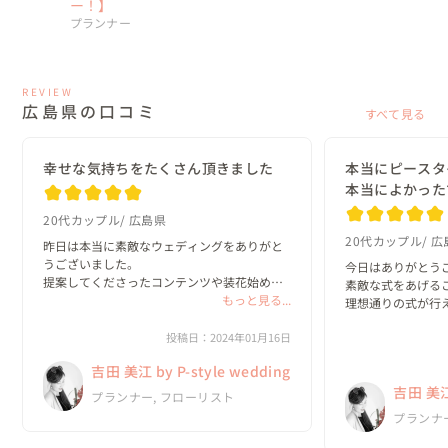
ー！】
プランナー
REVIEW
広島県の口コミ
すべて見る
幸せな気持ちをたくさん頂きました
本当にピースタ
本当によかった
20代カップル
広島県
20代カップル
広
昨日は本当に素敵なウェディングをありがと
うございました。

今日はありがとうご
提案してくださったコンテンツや装花始め会
素敵な式をあげるこ
場装飾、メイク、ご飯、音楽、

もっと見る...
理想通りの式が行え
コンセプト、ケーキ一全部つ一つが本当に素
本当にありがとうご
敵で終始興奮してました！

投稿日：2024年01月16日
とても嬉しいです。
久しぶりの親族にも会うことができました
本当にピースタイ
吉田 美江 by P-style wedding
し、インタビューや...
よかったです

吉田 美江 
ご縁があったらま
プランナー, フローリスト
す。...
プランナ