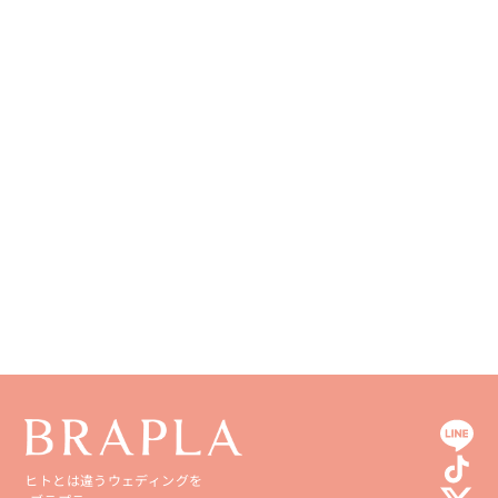
和歌山県
山口県
熊本県
徳島県
大分県
香川県
宮崎県
愛媛県
鹿児島県
高知県
沖縄県
ヒトとは違うウェディングを