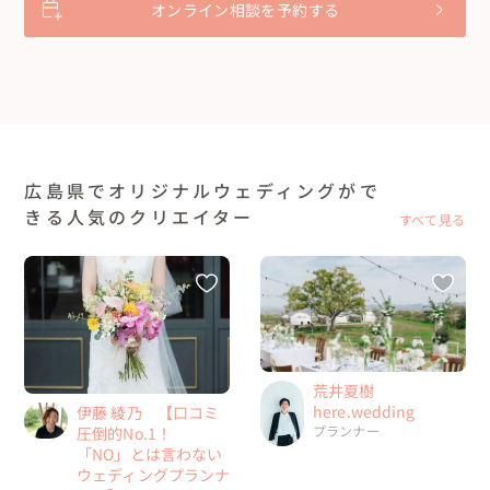
オンライン相談を予約する
広島県でオリジナルウェディングがで
きる人気のクリエイター
すべて見る
荒井夏樹
here.wedding
伊藤 綾乃 【口コミ
プランナー
圧倒的No.1！
「NO」とは言わない
ウェディングプランナ