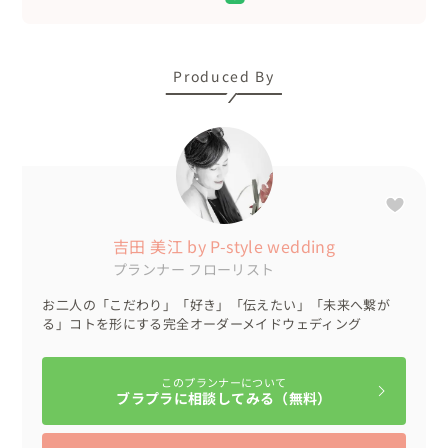
いくつもの景色を越えた先に見えたのは

ともに手を取り歩む道

Produced By
あたたかくやわらかいこの場所に

生きる意味を刻んでいく

幸せを願い合う

いつだって笑い合う

心と心で支え合う

吉田 美江 by P-style wedding
そんな時間の先に続く日々

プランナー
フローリスト
このかけがえのない場所が二人のありか

お二人の「こだわり」「好き」「伝えたい」「未来へ繋が
る」コトを形にする完全オーダーメイドウェディング
・・・・・・・・・・・・・・・・・・・・・・・・・・
・・・・・・・・・

このプランナーについて
ブラプラに相談してみる（無料）
「Stand by you」とは、「あなたのそばで支える」という
意味。
