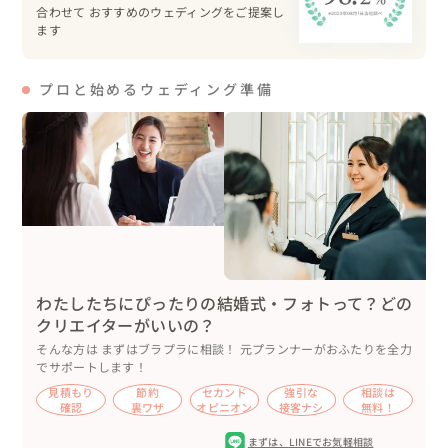
＊コース料理(ケータリング)

合わせて おすすめのウェディングをご提案し
＊準備期間約8カ月間

ます
・・・・・・・・・・・・・・・・・・・・・・・・・・
プロと始めるウェディング準備
・・・・・・・・・

concept : 「Stand by You」

真っすぐでいつわりのない言葉や

人を想う包み込むような優しさで

ありのままを伝え合う

わたしたちにぴったりの結婚式・フォトって？どの
積み重ねていく時間の中で

クリエイターがいいの？
少しずつ築いてきたもの

そんな方は まずはブラプラに相談！ 元プランナーがおふたりを全力
でサポートします！
ふとした瞬間の先に見つけたのは

見積もり
節約
セカンド
強引な
相談は
これまでの景色を変えるほどの世界

確認
裏ワザ
オピニオン
接客ナシ
無料！
まずは、
LINEでお気軽相談