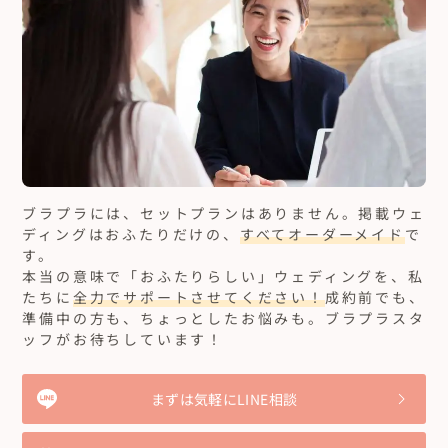
ブラプラには、セットプランはありません。
掲載ウェ
ディングはおふたりだけの、
すべてオーダーメイド
で
す。
本当の意味で「おふたりらしい」ウェディングを、私
たちに
全力でサポートさせてください！
成約前でも、
準備中の方も、ちょっとしたお悩みも。ブラプラスタ
ッフがお待ちしています！
まずは気軽にLINE相談