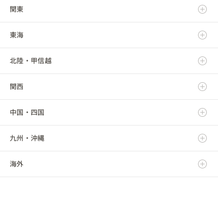
関東
青森県
東海
岩手県
茨城県
北陸・甲信越
宮城県
栃木県
岐阜県
関西
秋田県
群馬県
静岡県
新潟県
中国・四国
山形県
埼玉県
愛知県
富山県
滋賀県
九州・沖縄
福島県
千葉県
三重県
石川県
京都府
鳥取県
海外
東京都
福井県
大阪府
島根県
福岡県
神奈川県
山梨県
兵庫県
岡山県
佐賀県
海外
長野県
奈良県
広島県
長崎県