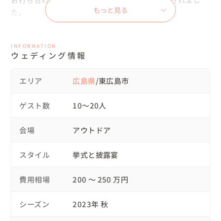
もっと見る
た。

新郎様からはやりたいように素敵になればいいよって、

INFORMATION
いつも笑顔で見守られていました

ウェディング情報
細かいディディールまで拘った新婦様。

エリア
広島県
/東広島市
ゲストの皆様をまずは優先にとお心遣いも素晴らしかった
です。

ゲスト数
10〜20人
当日は立派な花嫁姿で立たれ凜としたお姿が眩しかったの
を記憶しています。

会場
アウトドア
心からおめでとうございます。

スタイル
挙式と披露宴
◯会場について

費用相場
200 〜 250 万円
当初はご実家の広いガーデンで式というより食事付きのお
披露目会をご予定されていましたが諸事情で出来なくなり
シーズン
2023年 秋
ました。
