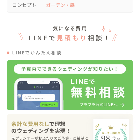
ご高齢の方も多いので、出来るだけご親族お住いの地域で
コンセプト
ガーデン・森
移動のご負担のない場所に変更希望をいただきました。

同じ地域にアンティークショップがあり、一緒に会場見学
に同行し、とても気に入ってくださいました。

気になる費用
LINEで
見積もり
相談！
◯装飾について

カラフル系にするか、または思い切って真っ白系にするか
LINEでかんたん相談
迷われていましたが、

新婦様らしいシンプルかつ上質系のハイブリット花材を使
った上品で抜け感のあるアレンジ法をオススメしたところ
とても気に入って下さいました。

テーマカラー:ホワイトになりました。

◯会場ファーストミート

ご提案したお花や空間が当日カタチになり、会場ファース
トミートではとても喜んでくださいました。

余計な費用なし
で理想
＊少人数婚 20名

元プランナーがおふたりのご予算・ご希望に