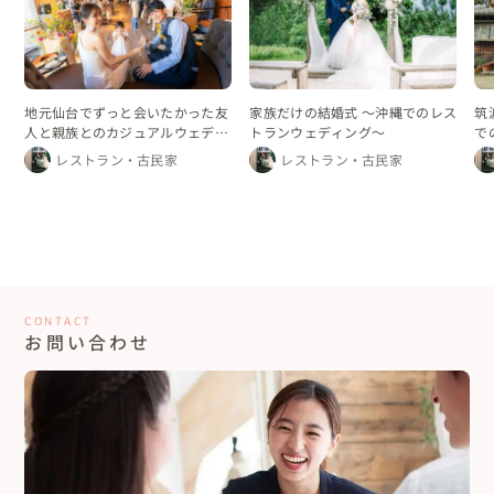
地元仙台でずっと会いたかった友
家族だけの結婚式 〜沖縄でのレス
筑
人と親族とのカジュアルウェディ
トランウェディング〜
で
ング
レストラン・古民家
レストラン・古民家
CONTACT
お問い合わせ