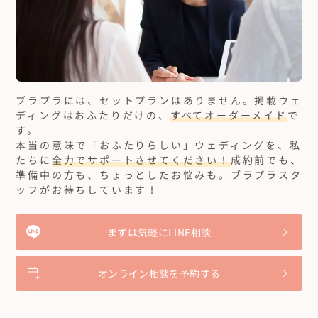
ブラプラには、セットプランはありません。
掲載ウェ
ディングはおふたりだけの、
すべてオーダーメイド
で
す。
本当の意味で「おふたりらしい」ウェディングを、私
たちに
全力でサポートさせてください！
成約前でも、
準備中の方も、ちょっとしたお悩みも。ブラプラスタ
ッフがお待ちしています！
まずは気軽にLINE相談
オンライン相談を予約する