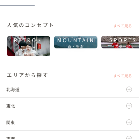
人気のコンセプト
すべて見る
RETRO・
MOUNTAIN
SPORTS
CITY
山・高原
スポーツ
レトロ・街中
エリアから探す
すべて見る
北海道
東北
北海道
関東
青森県
東海
岩手県
茨城県