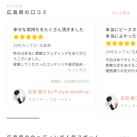
REVIEW
広島県の口コミ
すべて見る
幸せな気持ちをたくさん頂きました
本当にピースタ
本当によかった
20代カップル
広島県
20代カップル
広
昨日は本当に素敵なウェディングをありがと
うございました。

今日はありがとうご
提案してくださったコンテンツや装花始め会
素敵な式をあげるこ
場装飾、メイク、ご飯、音楽、

もっと見る...
理想通りの式が行え
コンセプト、ケーキ一全部つ一つが本当に素
本当にありがとうご
敵で終始興奮してました！

投稿日：2024年01月16日
とても嬉しいです。
久しぶりの親族にも会うことができました
本当にピースタイ
吉田 美江 by P-style wedding
し、インタビューや...
よかったです

吉田 美江 
ご縁があったらま
プランナー, フローリスト
す。...
プランナ