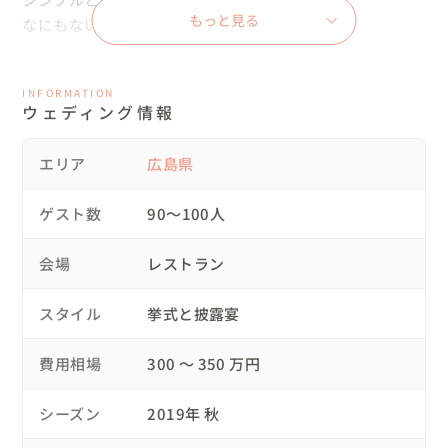
もっと見る
なにもないということではない

余計なものだけ引き算してコーディネートしました。

INFORMATION
ウェディング情報
2019年秋

大切なおふたりの

エリア
広島県
ご結婚式が滞りなく結ばれました

ゲスト数
90〜100人
私にとって

とても特別でとても大切な

会場
レストラン
キャスティングチームでつくったウェディング

スタイル
挙式と披露宴
ありがとう

費用相場
300 〜 350 万円
私たちからもおふたりへ

感謝の気持ちでいっぱい

シーズン
2019年 秋