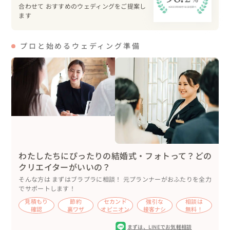
これからまた

合わせて おすすめのウェディングをご提案し
この夫婦と私たちは

ます
続いてゆく

お付き合いが始まる

プロと始めるウェディング準備
Concept Thema

『 grateful 』
わたしたちにぴったりの結婚式・フォトって？どの
クリエイターがいいの？
そんな方は まずはブラプラに相談！ 元プランナーがおふたりを全力
でサポートします！
見積もり
節約
セカンド
強引な
相談は
確認
裏ワザ
オピニオン
接客ナシ
無料！
まずは、
LINEでお気軽相談