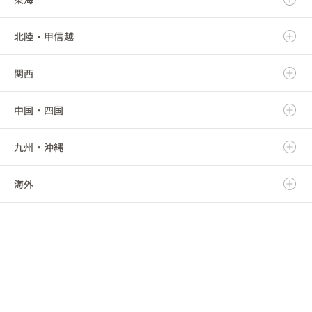
北陸・甲信越
宮城県
栃木県
岐阜県
関西
秋田県
群馬県
静岡県
新潟県
中国・四国
山形県
埼玉県
愛知県
富山県
滋賀県
九州・沖縄
福島県
千葉県
三重県
石川県
京都府
鳥取県
海外
東京都
福井県
大阪府
島根県
福岡県
神奈川県
山梨県
兵庫県
岡山県
佐賀県
海外
長野県
奈良県
広島県
長崎県
和歌山県
山口県
熊本県