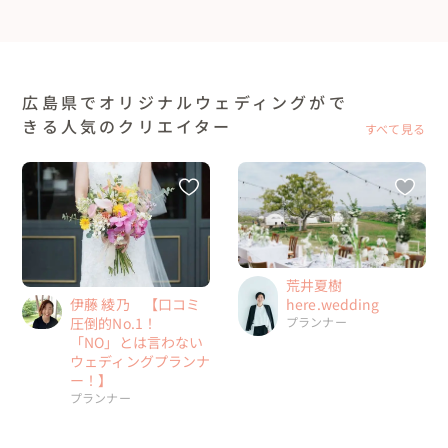
広島県でオリジナルウェディングがで
きる人気のクリエイター
すべて見る
荒井夏樹
here.wedding
伊藤 綾乃 【口コミ
プランナー
圧倒的No.1！
「NO」とは言わない
ウェディングプランナ
ー！】
プランナー