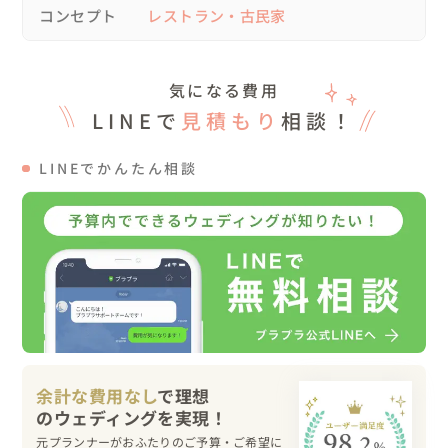
新規ご契約から準備期間

コンセプト
レストラン・古民家
少しずつ花嫁様へと育む

今日は世界一美しい花嫁様

気になる費用
LINEで
見積もり
相談！
この愛おしい瞬間に携われる時間

美しい花嫁様へと変わる瞬間を見届ける

LINEでかんたん相談
『おめでとうお幸せに』

フリーランスウェディングプランナーだからこそ

新郎新婦様と

キャスティングクリエイターたちと仲良くなれる

ともに今日の為に同じ温度感で過ごした日々

余計な費用なし
で理想
そしてご結婚式が終わりではなく

元プランナーがおふたりのご予算・ご希望に