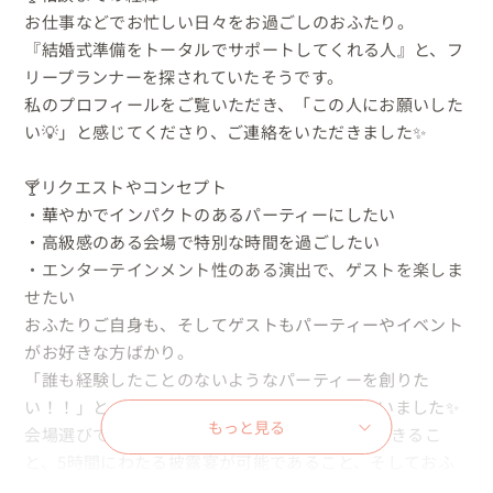
お仕事などでお忙しい日々をお過ごしのおふたり。

『結婚式準備をトータルでサポートしてくれる人』と、フ
リープランナーを探されていたそうです。

私のプロフィールをご覧いただき、「この人にお願いした
い💡」と感じてくださり、ご連絡をいただきました✨

🍸リクエストやコンセプト

・華やかでインパクトのあるパーティーにしたい

・高級感のある会場で特別な時間を過ごしたい

・エンターテインメント性のある演出で、ゲストを楽しま
せたい

おふたりご自身も、そしてゲストもパーティーやイベント
がお好きな方ばかり。

「誰も経験したことのないようなパーティーを創りた
い！！」と、様々なアイデアをお聞かせくださいました✨

もっと見る
会場選びでは、100名を超えるゲストをお迎えできるこ
と、5時間にわたる披露宴が可能であること、そしておふ
たりらしい自由な演出を実現できることを大切な条件とし