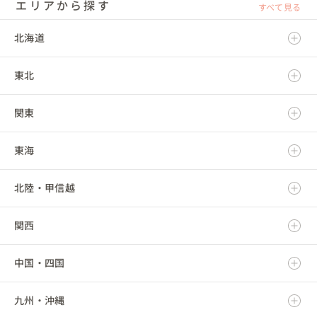
エリアから探す
すべて見る
北海道
東北
北海道
関東
青森県
東海
岩手県
茨城県
北陸・甲信越
宮城県
栃木県
岐阜県
関西
秋田県
群馬県
静岡県
新潟県
中国・四国
山形県
埼玉県
愛知県
富山県
滋賀県
九州・沖縄
福島県
千葉県
三重県
石川県
京都府
鳥取県