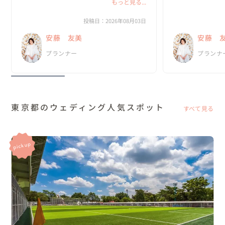
な一日にしたいのか？がどんどん具体的にな
もっと見る...
っていきました。

私たちは、既存の
と実際のプロセス
投稿日：2026年08月03日
何より嬉しかったのは、私達がやりたいと思
っていました。

安藤 友美
安藤 
ったことを、安藤さんは「何として...
新郎・新婦に招待
プランナー
プランナ
の、ほと...
東京都のウェディング人気スポット
すべて見る