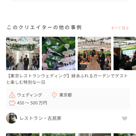
した✨

ゲームの後には、全員での集合写真撮影。撮影を終える
と、急に暗転となりエンドロールを上映。

映像をご覧いただいた後、おふたりはたくさんの祝福に包
このクリエイターの他の事例
すべて見る
まれながらご退場され、お開きとなりました。

🍸アイテムや準備について

ゴルフ場で前撮りされた写真を使用して、プロフィールブ
ックを手作りされました⛳️

ウェルカムスペースに設置した『レシート写真機』もご用
【東京レストランウェディング】緑あふれるガーデンでゲスト
意いただきました。

と楽しむ特別な一日
🍸メッセージ

ウェディング
東京都
一流ホテルは設備やサービス、スタッフの方も素晴らし
450 〜 500 万円
く、上質で華やかな結婚式をされたいカップル様におすす
めです。

レストラン・古民家
また、お料理についてもシェフがおふたりのご希望に寄り