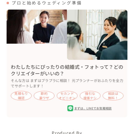
太鼓の音色に合わせて花びらが舞う中、おふたりがご入場
プロと始めるウェディング準備
され、会場は幻想的な雰囲気に包まれました🌸

乾杯後はゲストとゆっくり会話を楽しまれ、和やかな時間
に。

その後は、新郎様のご紹介でご友人がMCとして登場🎤

おふたり中座後は、ご友人によるフリートークで盛り上げ
ていただきました。

続いて、ウェディングドレス姿で再入場。

わたしたちにぴったりの結婚式・フォトって？どの
おふたりが、各卓を回りながらグラスを合わせたり、ゲス
クリエイターがいいの？
トへインタビューを行ったり、会場全体を巻き込んで楽し
そんな方は まずはブラプラに相談！ 元プランナーがおふたりを全力
い時間をお過ごしいただきました🥂

でサポートします！
再びのご中座では、ここまで盛り上げてくださったご友人
見積もり
節約
セカンド
強引な
相談は
MCも一緒にご退場されました。

確認
裏ワザ
オピニオン
接客ナシ
無料！
まずは、
LINEでお気軽相談
ここからガラッと雰囲気を変え、バイリンガルMCの方に
英語で会場を盛り上げていただきます。

音響もDJへバトンタッチして、まるでクラブのような雰囲
Produced By