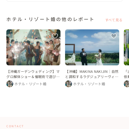
ホテル・リゾート婚の他のレポート
すべて見る
【沖縄】MAKINA NAKIJIN｜自然
「
【沖縄ガーデンウェディング】マ
と調和するラグジュアリーヴィラ
依
グロ解体ショー＆催眠術で遊び心
ウェディング
ル
あふれる結婚式
ホテル・リゾート婚
ホテル・リゾート婚
CONTACT