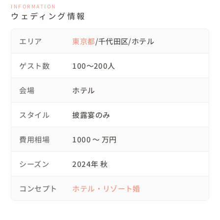
INFORMATION
て検討。

ウェディング情報
いくつかの候補の中から、柔軟な対応が可能な今回の会場
をお選びいただきました😊

エリア
東京都
/千代田区/ホテル
また「司会者の進行に沿って進む、一般的な披露宴にはし
ゲスト数
100〜200人
たくない」というご希望もあり、

シーンごとに照明や音楽を効果的に取り入れながら、空間
会場
ホテル
そのものがストーリーを描くような演出に。

スタイル
披露宴のみ
テーマは『four seasons融合』

お色直しごとに会場の雰囲気を大きく変化させ、まるで四
費用相場
1000 〜 万円
季を旅するような世界観を表現。

ゲストの皆様にも、次はどんな景色が広がるのだろうとワ
シーズン
2024年 秋
クワクしながら楽しんでいただけるパーティーを目指しま
した。

コンセプト
ホテル・リゾート婚
🍸スケジュール

08:50　お支度開始
