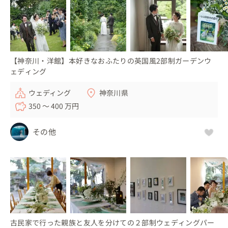
添いながらメニューを提案してくださいます。

「ゲストにお料理を楽しんでいただきたい」そんな想いの
カップル様にもぴったりですよ😋
【神奈川・洋館】本好きなおふたりの英国風2部制ガーデンウ
ェディング
ウェディング
神奈川県
350 〜 400 万円
その他
古民家で行った親族と友人を分けての２部制ウェディングパー