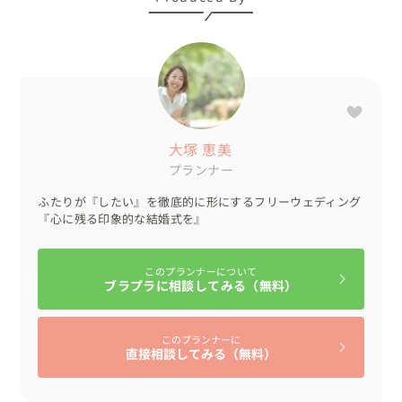
気に🎶

音楽に合わせて、フレアショー開催🍸（カクテルパフォー
マンス）

会場が盛りあったところで、マッチョたちによる騎馬に乗
って新郎様が登場💪

大歓声に包まれ、新郎様も大盛り上がりで肉体美を披露さ
大塚 恵美
れました✨

プランナー
新婦様はカラードレスへお色直しされ、ご友人と一緒に歌
ふたりが『したい』を徹底的に形にするフリーウェディング
いながら華やかにご入場🎶

『心に残る印象的な結婚式を』
続いて、新郎様と共に入場されたマッチョの皆さんが、力
強くレモンを絞ってカクテルを作る演出💪

女性ゲストからは大きな歓声が上がり、大盛り上がりとな
このプランナーについて
ブラプラに相談してみる（無料）
りました🍋

その後は、ゲーム『イントロドン』を開催🎶

このプランナーに
直接相談してみる（無料）
「景品では盛り上がらない！」とおふたりが用意されたの
は、なんと賞金！！ゲストも白熱し、優勝者に贈呈されま