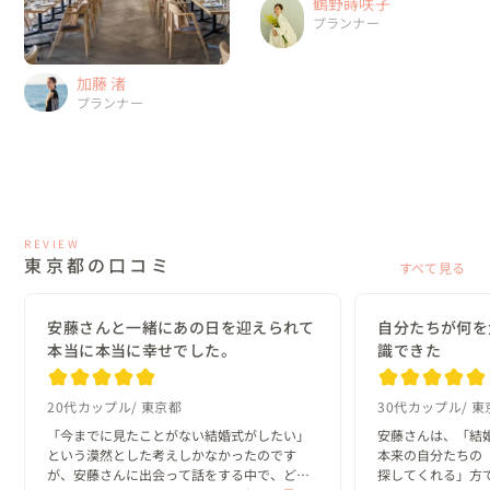
鶴野蒔咲子
プランナー
加藤 渚
プランナー
REVIEW
東京都の口コミ
すべて見る
安藤さんと一緒にあの日を迎えられて
自分たちが何を
本当に本当に幸せでした。
識できた
20代カップル
東京都
30代カップル
東
「今までに見たことがない結婚式がしたい」
安藤さんは、「結
という漠然とした考えしかなかったのです
本来の自分たちの
が、安藤さんに出会って話をする中で、どん
探してくれる」方で