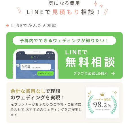
気になる費用
11:50　お支度完了

LINEで
見積もり
相談！
12:00　写真撮影

13:30　会場オープン🎉

LINEでかんたん相談
13:45　太鼓演舞

13:50　おふたり入場

19:00　結び

🍸当日について

ウェルカムスペースには、おふたりやゲストのお顔をはめ
込んだ『映画風ポスター』をずらりと展示✨

会場に到着されたゲストは笑顔に包まれてました😆

また、フォトブースやレシート写真機、四季をテーマにし
余計な費用なし
で理想
たウェルカムドリンクなど、様々なコンテンツも用意🍹

元プランナーがおふたりのご予算・ご希望に
会場OPENを『ビッグクラッカー』で、華やかにお知らせ
合わせて おすすめのウェディングをご提案し
🎉

ます
暗転すると、迫力ある太鼓演舞がスタート。
