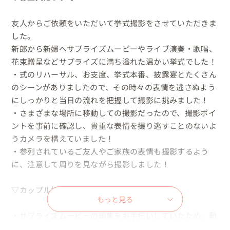
友人からご依頼をいただいて挙式撮影をさせていただきま
した。

新郎から新婦へサプライズムービーやライブ演奏・歌唱、
花束贈呈などサプライズに満ち溢れた温かい挙式でした！

・式のリハーサル、お支度、挙式本番、披露宴とたくさん
のシーンがありましたので、その時々の表情を逃さぬよう
にしっかりと当日の流れを把握して撮影に挑みました！

・さまざまな場所に移動しての撮影だったので、撮影ポイ
ントを事前に確認し、貴重な表情を撮り逃すことのないよ
うカメラを構えていました！

・参列されているご友人やご家族の表情も撮影するよう
に、注意して周りを見ながら撮影しました！

▽カップル様の当日の様子

もっと見る
・サプライズムービーの編集をお手伝いしていたため、動
画を見てとても喜ばれている新婦さまの表情をとることが