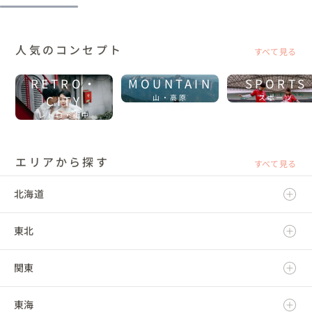
人気のコンセプト
すべて見る
RETRO・
MOUNTAIN
SPORTS
CITY
山・高原
スポーツ
レトロ・街中
エリアから探す
すべて見る
北海道
東北
北海道
関東
青森県
東海
岩手県
茨城県