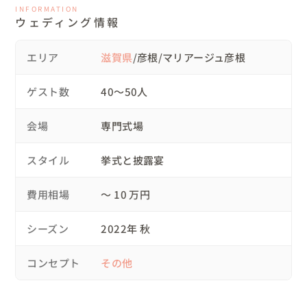
INFORMATION
できました！

ウェディング情報
・ライブ中には、様々な角度から新郎さまのご家族の様子
や、新婦さまと新郎さまが入る画角で撮影するなど工夫し
エリア
滋賀県
/彦根/マリアージュ彦根
て撮影しました！

ゲスト数
40〜50人
【当日の流れ】

14：50 挙式場の外観撮影

会場
専門式場
15：00 お支度中の撮影

15：10 ご家族との様子を撮影

スタイル
挙式と披露宴
15：20 挙式リハーサル撮影

15：50 受付メンバー撮影

費用相場
〜 10 万円
16：00 挙式本番撮影

16：30 フラワーシャワーなど外に出て撮影

シーズン
2022年 秋
16：50 ウェルカムスペース・披露宴会場を撮影

17：30 披露宴撮影

コンセプト
その他
19：50 ゲストのお見送り撮影

20：10 撮影終了
