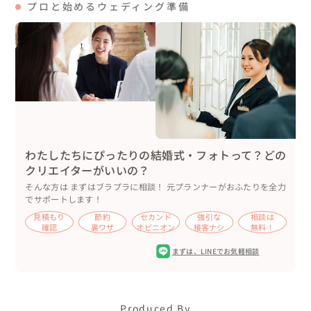
プロと始めるウェディング準備
わたしたちにぴったりの結婚式・フォトって？どの
クリエイターがいいの？
そんな方は まずはブラプラに相談！ 元プランナーがおふたりを全力
でサポートします！
見積もり
節約
セカンド
強引な
相談は
確認
裏ワザ
オピニオン
接客ナシ
無料！
まずは、
LINEでお気軽相談
Produced By