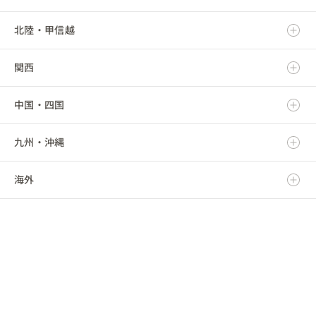
北陸・甲信越
宮城県
栃木県
岐阜県
関西
秋田県
群馬県
静岡県
新潟県
中国・四国
山形県
埼玉県
愛知県
富山県
滋賀県
九州・沖縄
福島県
千葉県
三重県
石川県
京都府
鳥取県
海外
東京都
福井県
大阪府
島根県
福岡県
神奈川県
山梨県
兵庫県
岡山県
佐賀県
海外
長野県
奈良県
広島県
長崎県
和歌山県
山口県
熊本県