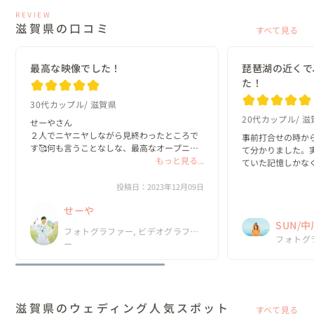
REVIEW
滋賀県の口コミ
すべて見る
最高な映像でした！
琵琶湖の近くで
た！
30代カップル
滋賀県
20代カップル
滋
せーやさん

２人でニヤニヤしながら見終わったところで
事前打合せの時か
す🥰何も言うことなしな、最高なオープニン
て分かりました。
グムービーで感動です！！
もっと見る...
ていた記憶しかな
の時間でした。ま
投稿日：2023年12月09日
お願いしたいと思
す☆
せーや
SUN/
フォトグラファー, ビデオグラファ
フォトグ
ー
滋賀県のウェディング人気スポット
すべて見る