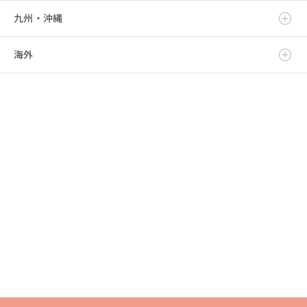
九州・沖縄
福島県
千葉県
三重県
石川県
京都府
鳥取県
海外
東京都
福井県
大阪府
島根県
福岡県
神奈川県
山梨県
兵庫県
岡山県
佐賀県
海外
長野県
奈良県
広島県
長崎県
和歌山県
山口県
熊本県
徳島県
大分県
香川県
宮崎県
愛媛県
鹿児島県