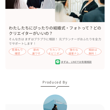
新婦様は、集合前にヘアメイクをされた上で、現地集合し
ました。

わたしたちにぴったりの結婚式・フォトって？どの
💍こんな人におすすめ

クリエイターがいいの？
・サプライズで撮影をプレゼントしたい方！

そんな方は まずはブラプラに相談！ 元プランナーがおふたりを全力
・撮影場所などもイメージが定まらず、相談しながら決め
でサポートします！
たい方！

見積もり
節約
セカンド
強引な
相談は
確認
裏ワザ
オピニオン
接客ナシ
無料！
・なんとなくロケーション撮影してみたいけど、全くイメ
ージが湧いていない方！

まずは、
LINEでお気軽相談
など、まっさらな状態の方も、ぜひご相談いただけました
ら幸いです👍

Produced By
衣裳やヘアメイクさんのご紹介可能です。

京都を拠点に、関西エリアのステキな場所もご提案できま
すので、どうぞご安心くださいね☺