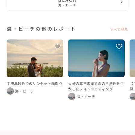
海・ビーチ
海・ビーチの他のレポート
すべて見る
中田島砂丘でのサンセット前撮り
大分の真玉海岸で夏の自然色を生
【
かしたフォトウェディング
風
海・ビーチ
海・ビーチ