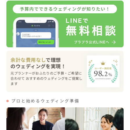
くさそうにされていました。

ここから撮影のスタートです📸

はじめは、サプライズに緊張されていた新郎様でしたが、

撮影とともに緊張もとけ、和気あいあいと楽しく撮影させ
ていただきました。

余計な費用なし
で理想
💍当日の流れ

11:00 京都駅集合

元プランナーがおふたりのご予算・ご希望に
13:00 琵琶湖湖畔で撮影

合わせて おすすめのウェディングをご提案し
ます
15:00 びわこ函館山で撮影

16:30 夕日の見える琵琶湖湖畔で撮影

18:00 終了

プロと始めるウェディング準備
💍ヘアメイク・衣裳など

全てご自身でご準備されました。
