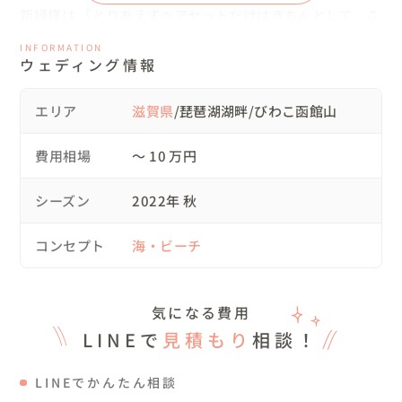
新婦様は 「とりあえずヘアセットだけはきちんとして、こ
こに来てほしい！」と新郎様に告げ、別々で集合場所へ。

INFORMATION
ウェディング情報
集合場所で、私は新郎様と初めてお会いしました。

そこで、これからウェディングのロケーション撮影をする
エリア
滋賀県
/琵琶湖湖畔/びわこ函館山
ことをお伝えし、さっそく車で移動🚙

何があるの？と、まだうまく理解されていない新郎様は、
費用相場
〜 10 万円
少し緊張されたご様子でした。

シーズン
2022年 秋
琵琶湖湖畔に到着。

コンセプト
海・ビーチ
せっかくのサプライズ。

新郎様には先に着替えてもらい(新婦様が事前に準備された
気になる費用
服)、湖畔で待機していただきました。

LINEで
見積もり
相談！
そして、ドレスアップされた新婦様とファーストミート👰

LINEでかんたん相談
ドレス姿を見た新郎様は、とってもにうれしそうに、照れ