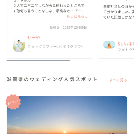
２人でニヤニヤしながら見終わったところで
事前打合せの時か
す🥰何も言うことなしな、最高なオープニン
て分かりました。
グムービーで感動です！！
もっと見る...
ていた記憶しかな
の時間でした。ま
投稿日：2023年12月09日
お願いしたいと思
す☆
せーや
SUN/
フォトグラファー, ビデオグラファ
フォトグ
ー
滋賀県のウェディング人気スポット
すべて見る