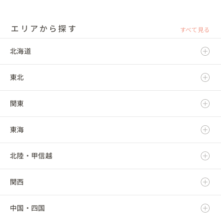
エリアから探す
すべて見る
北海道
東北
北海道
関東
青森県
東海
岩手県
茨城県
北陸・甲信越
宮城県
栃木県
岐阜県
関西
秋田県
群馬県
静岡県
新潟県
中国・四国
山形県
埼玉県
愛知県
富山県
滋賀県