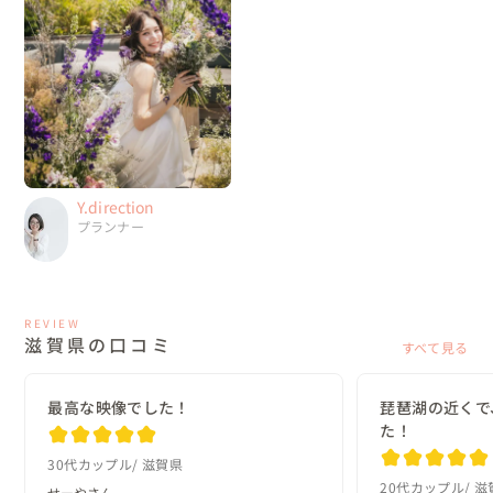
Y.direction
プランナー
REVIEW
滋賀県の口コミ
すべて見る
最高な映像でした！
琵琶湖の近くで
た！
30代カップル
滋賀県
20代カップル
滋
せーやさん
