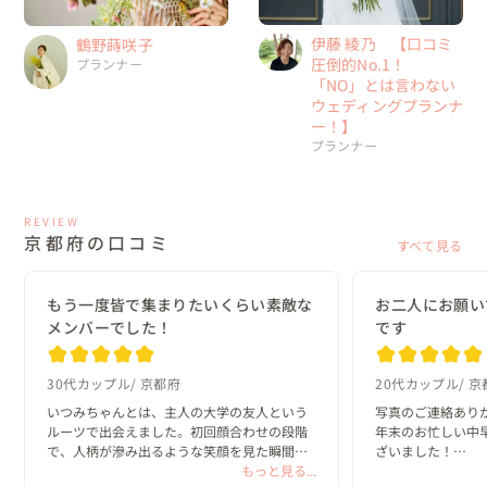
伊藤 綾乃 【口コミ
鶴野蒔咲子
圧倒的No.1！
プランナー
「NO」とは言わない
ウェディングプランナ
ー！】
プランナー
REVIEW
京都府の口コミ
すべて見る
もう一度皆で集まりたいくらい素敵な
お二人にお願い
メンバーでした！
です
30代カップル
京都府
20代カップル
京
いつみちゃんとは、主人の大学の友人という
写真のご連絡ありが
ルーツで出会えました。初回顔合わせの段階
年末のお忙しい中
で、人柄が滲み出るような笑顔を見た瞬間
ざいました！

「あ、この人にお願いしよう。」と即決でき
もっと見る...
どの写真も完成度