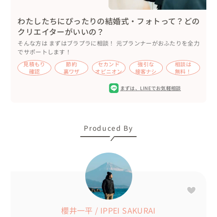
わたしたちにぴったりの結婚式・フォトって？どの
クリエイターがいいの？
そんな方は まずはブラプラに相談！ 元プランナーがおふたりを全力
でサポートします！
見積もり
節約
セカンド
強引な
相談は
確認
裏ワザ
オピニオン
接客ナシ
無料！
まずは、
LINEでお気軽相談
Produced By
櫻井一平 / IPPEI SAKURAI