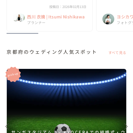
る、一目惚れのような出会いでした！

紅葉もしっかりゲ
さっそく家族に見
投稿日：2026年02月13日
初回からまるで昔からの友人に相談している
あらためて、吉川さ
西川 衣摘 | Itsumi Nishikawa
ヨシカワ 
感覚で、自分の...
プランナー
フォトグ
京都府のウェディング人気スポット
すべて見る
サンガスタジアム by KYOCERAでの結婚式・ウ