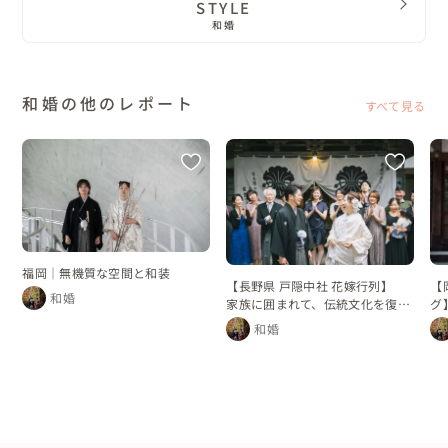
STYLE
和婚
和婚の他のレポート
すべて見る
福岡｜無機質な空間と和装
【長野県 戸隠中社 花嫁行列】
【
和婚
家族に囲まれて、伝統文化を復活
グ
させた花嫁行列
れ
和婚