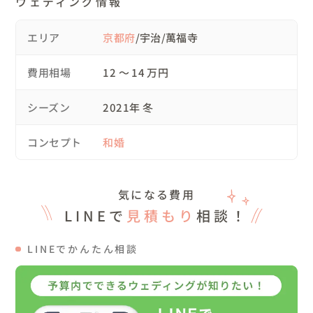
ウェディング情報
たらいいなと思い、

日々撮影しています

エリア
京都府
/宇治/萬福寺
費用相場
12 〜 14 万円
▷タイムスケジュール

シーズン
2021年 冬
11:30~お支度開始

13:00頃　萬福寺に向けて出発

コンセプト
和婚
14:00~16:00 萬福寺で撮影

16:30~17:00　夕陽撮影

18:00頃解散

気になる費用
LINEで
見積もり
相談！
▷衣装、ヘアメイクについて

和装撮影の場合は全て込みのプランにしていますので、全
LINEでかんたん相談
てこちらで手配します

衣装はwebギャラリーがありますので、そちらから選んで
頂きご希望あれば試着も可能です
