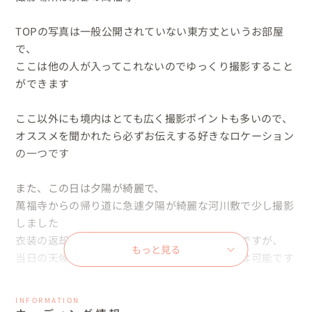
TOPの写真は一般公開されていない東方丈というお部屋
で、

ここは他の人が入ってこれないのでゆっくり撮影すること
ができます

ここ以外にも境内はとても広く撮影ポイントも多いので、

オススメを聞かれたら必ずお伝えする好きなロケーション
の一つです

また、この日は夕陽が綺麗で、

萬福寺からの帰り道に急遽夕陽が綺麗な河川敷で少し撮影
しました

衣装の返却があるので大幅な時間変更は難しいですが、

もっと見る
当日の天候や状況で少し寄り道したりすることは可能です

いい写真を残すのはもちろんのことなのですが、

INFORMATION
当日がお二人にとっていい思い出として記憶に残ってくれ