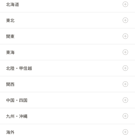
北海道
東北
北海道
関東
青森県
東海
岩手県
茨城県
北陸・甲信越
宮城県
栃木県
岐阜県
関西
秋田県
群馬県
静岡県
新潟県
中国・四国
山形県
埼玉県
愛知県
富山県
滋賀県
九州・沖縄
福島県
千葉県
三重県
石川県
京都府
鳥取県
海外
東京都
福井県
大阪府
島根県
福岡県