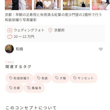
京都｜早朝の正寿院と秋雨滴る紅葉の毘沙門堂の2箇所で行う
和装前撮り写真撮影
ウェディングフォト
京都府
20 〜 22 万円
和婚
TAGS
関連するタグ
和装前撮り
和装
夕陽
サンセット
京都
萬福寺
このコンセプトについて