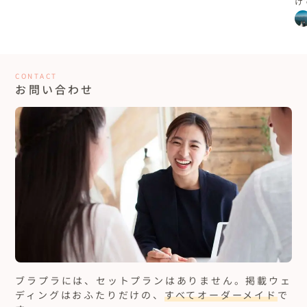
け
グ
CONTACT
お問い合わせ
ブラプラには、セットプランはありません。
掲載ウェ
ディングはおふたりだけの、
すべてオーダーメイド
で