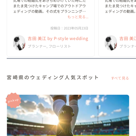
式場での結婚式をあきらめかけていた時にた
式場での結婚式を
またま見つけたキャンプ場でのアウトドアウ
またま見つけたキ
ェディングの動画。その式をプランニングさ
ェディングの動画
れていたのが吉田美江さん(ｐ.style）でし
もっと見る...
れていたのが吉田美江
た。動画を一目見た時から私たちは吉田さん
た。動画を一目見
の世界観に引き込まれていました。その後す
の世界観に引き込
投稿日：2023年05月23日
ぐに連絡を...
ぐに連絡を...
吉田 美江 by P-style wedding
吉田 美江 
プランナー, フローリスト
プランナ
宮崎県のウェディング人気スポット
すべて見る