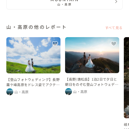
山・高原
山・高原の他のレポート
すべて見る
【長野/唐松岳】1泊2日で夕日と
【登山フォトウェディング】長野
朝日をのぞむ登山フォトウェディ
霧ケ峰高原をドレス姿でアクティ
ング
ブに
山・高原
山・高原
岐