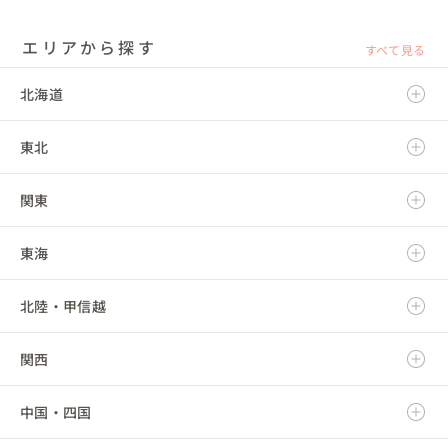
エリアから探す
すべて見る
北海道
東北
北海道
関東
青森県
東海
岩手県
茨城県
北陸・甲信越
宮城県
栃木県
岐阜県
関西
秋田県
群馬県
静岡県
新潟県
中国・四国
山形県
埼玉県
愛知県
富山県
滋賀県