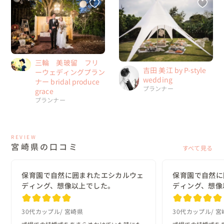
三輪 美玻留 フリ
吉田 美江 by P-style
ーウェディングプラン
wedding
ナー bridal produce
プランナー
grace
プランナー
REVIEW
宮崎県の口コミ
すべて見る
保育園で自然に囲まれたエシカルウェ
保育園で自然に
ディング、想像以上でした。
ディング、想像
30代カップル
宮崎県
30代カップル
宮