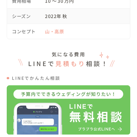
費用相場
10 〜 30 万円
「どんなポーズを取ればいいか分からない。」そんな方も
是非ご相談ください。

シーズン
2022年 秋
一緒に無理のないプランを考えます。
コンセプト
山・高原
気になる費用
LINEで
見積もり
相談！
LINEでかんたん相談