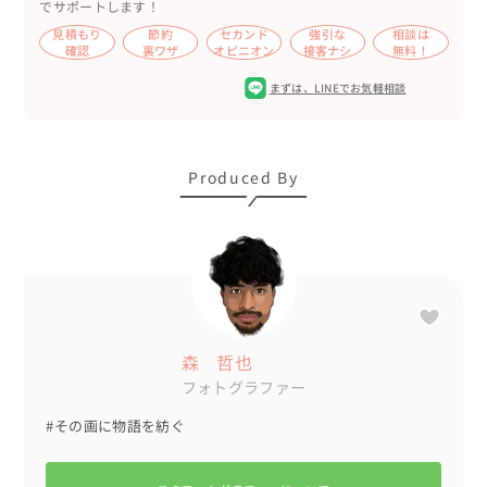
でサポートします！
見積もり
節約
セカンド
強引な
相談は
確認
裏ワザ
オピニオン
接客ナシ
無料！
まずは、
LINEでお気軽相談
Produced By
森 哲也
フォトグラファー
#その画に物語を紡ぐ