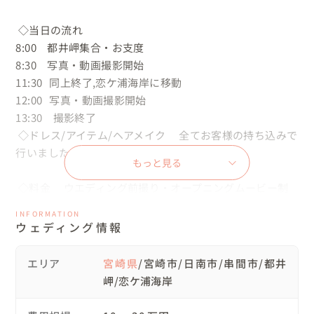
 ◇当日の流れ 　

8:00　都井岬集合・お支度

8:30　写真・動画撮影開始 

11:30   同上終了,恋ケ浦海岸に移動

12:00   写真・動画撮影開始  

13:30　撮影終了 

 ◇ドレス/アイテム/ヘアメイク 　全てお客様の持ち込みで
行いました。

もっと見る
 ◇料金 　ウエディング前撮り・オープニングムービー制
作　 　  ¥120,000-（税込）  

INFORMATION
              ※別途出張費有り

ウェディング情報
 前撮り写真とウエディングムービー制作をまとめて１日で
エリア
宮崎県
/宮崎市/日南市/串間市/都井
行えるのが１番多く人気のご依頼です。

岬/恋ケ浦海岸
 お二人の思い出に寄り添い、写真や動画を形にすることが
得意です。
