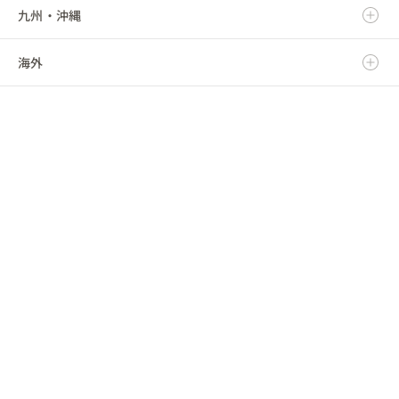
九州・沖縄
福島県
千葉県
三重県
石川県
京都府
鳥取県
海外
東京都
福井県
大阪府
島根県
福岡県
神奈川県
山梨県
兵庫県
岡山県
佐賀県
海外
長野県
奈良県
広島県
長崎県
和歌山県
山口県
熊本県
徳島県
大分県
香川県
宮崎県
愛媛県
鹿児島県
高知県
沖縄県