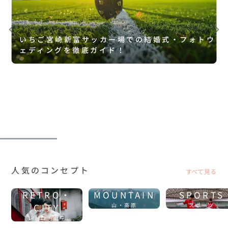
いちご宮崎新富サッカー場での結婚式・フォトウ
ェディングを徹底ガイド！
人気のコンセプト
すべて見る
RETRO・
MOUNTAIN
SPORTS
CITY
山・高原
スポーツ
レトロ・街中