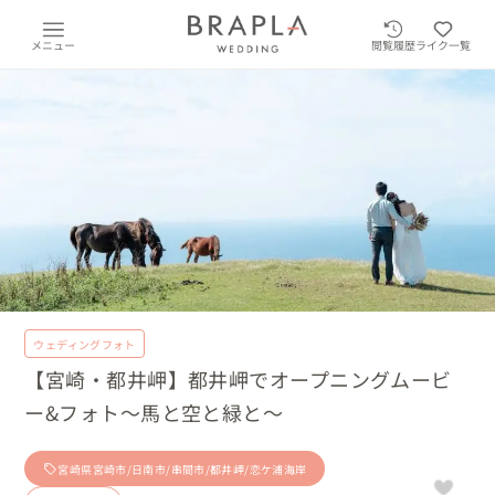
メニュー
閲覧履歴
ライク一覧
ウェディングフォト
【宮崎・都井岬】都井岬でオープニングムービ
ー&フォト〜馬と空と緑と〜
宮崎県宮崎市/日南市/串間市/都井岬/恋ケ浦海岸