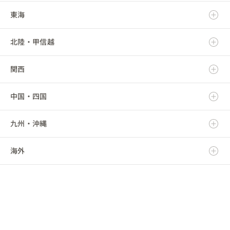
東海
岩手県
茨城県
北陸・甲信越
宮城県
栃木県
岐阜県
関西
秋田県
群馬県
静岡県
新潟県
中国・四国
山形県
埼玉県
愛知県
富山県
滋賀県
九州・沖縄
福島県
千葉県
三重県
石川県
京都府
鳥取県
海外
東京都
福井県
大阪府
島根県
福岡県
神奈川県
山梨県
兵庫県
岡山県
佐賀県
海外
長野県
奈良県
広島県
長崎県