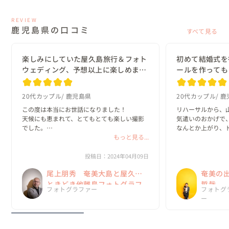
REVIEW
鹿児島県の口コミ
すべて見る
楽しみにしていた屋久島旅行＆フォト
初めて結婚式を
ウェディング、予想以上に楽しめまし
ールを作っても
た。
20代カップル
鹿児島県
20代カップル
鹿
この度は本当にお世話になりました！

リハーサルから、
天候にも恵まれて、とてもとても楽しい撮影
気遣いのおかげで
でした。

なんとか上がり、
また、風の強いロケ地も無理言って撮影して
もっと見る...
いて、エンドロール
頂きありがとうございました。

甥姪たちも楽しま
美容師さんにもお伝えください。とても可愛
ざいました😊

投稿日：2024年04月09日
い髪型にして頂きありがとうございました。

尾上朋秀 奄美大島と屋久島
奄美の
ドレスコーデ...
山下さんにやって頂
ときどき他離島フォトグラフ
哲哉
フォトグラファー
フォトグ
ァー
ー