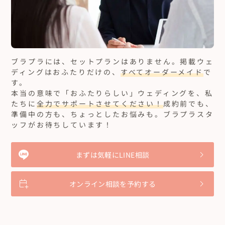
ブラプラには、セットプランはありません。
掲載ウェ
ディングはおふたりだけの、
すべてオーダーメイド
で
す。
本当の意味で「おふたりらしい」ウェディングを、私
たちに
全力でサポートさせてください！
成約前でも、
準備中の方も、ちょっとしたお悩みも。ブラプラスタ
ッフがお待ちしています！
まずは気軽にLINE相談
オンライン相談を予約する