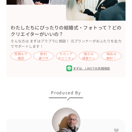
今回も衣装・ブーケ・アクセサリー等もこちらで準備させ
ていただきました。

（持ち込み衣装での撮影もお引き受けいたしております^^
ご相談ください)

わたしたちにぴったりの結婚式・フォトって？どの
クリエイターがいいの？
旅の情報、宿、食、お土産、遊びなどガイドブックに載っ
そんな方は まずはブラプラに相談！ 元プランナーがおふたりを全力
でサポートします！
ていない情報も

見積もり
節約
セカンド
強引な
相談は
たくさんご紹介できますので、なんでもご相談ください！

確認
裏ワザ
オピニオン
接客ナシ
無料！
まずは、
LINEでお気軽相談
ぜひ、屋久島をはじめ鹿児島の離島へフォトウェディング
旅へお越しください！
Produced By