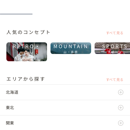
人気のコンセプト
すべて見る
RETRO・
MOUNTAIN
SPORTS
CITY
山・高原
スポーツ
レトロ・街中
エリアから探す
すべて見る
北海道
東北
北海道
関東
青森県