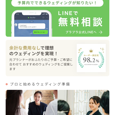
流れる水音。毎回癒されます^^

お二人もマイナスイオンたっぷりいただいていました^^

最後のロケ地「いなか浜」へ夕日の時間が迫っていたため
早足で向かいます。

この日はとても素敵な夕日が待っていてくれました。

昼間は暖かい日差しもありましたが、夕暮れ時はやはり少
余計な費用なし
で理想
し肌寒く寒さと闘いながら頑張ってくださいました。

元プランナーがおふたりのご予算・ご希望に
夕食の予約の取れるお店を探しながら帰路につきました。

合わせて おすすめのウェディングをご提案し
翌朝には鹿児島経由で帰られるとのことでしたので、屋久
ます
島フォトウェディング旅はここでおしまい。

プロと始めるウェディング準備
短い時間でたくさん撮影できて、お二人も大満足されてい
らっしゃいました^^

またゆっくり遊びに来てくださいね^^
