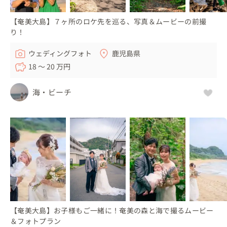
【奄美大島】７ヶ所のロケ先を巡る、写真＆ムービーの前撮
り！
ウェディングフォト
鹿児島県
18 〜 20 万円
海・ビーチ
【奄美大島】お子様もご一緒に！奄美の森と海で撮るムービー
＆フォトプラン