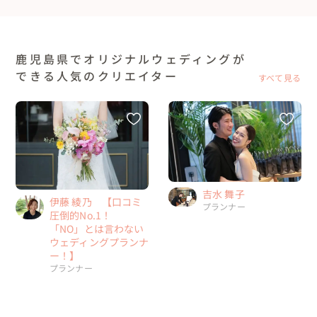
鹿児島県でオリジナルウェディングが
できる人気のクリエイター
すべて見る
吉水 舞子
伊藤 綾乃 【口コミ
プランナー
圧倒的No.1！
「NO」とは言わない
ウェディングプランナ
ー！】
プランナー