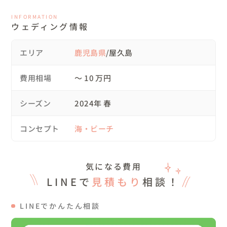
最初のロケ地「クリスタル岬」ご存じ大絶景の崖　今回の
INFORMATION
ウェディング情報
お二人も大変感激してくださいました！^^

テラコッタのドレスはクリスタル岬と相性抜群でした！

エリア
鹿児島県
/屋久島
次のロケ地　「横河渓谷」へ途中の街路樹のツツジが綺麗
費用相場
〜 10 万円
すぎて急遽撮影！離島の街路樹はいつも絵になります^^

シーズン
2024年 春
渓谷の駐車場へ着いて今度はウェディングドレスへ衣装チ
ェンジ！

コンセプト
海・ビーチ
どこでも着替えられるようにお着替えよう簡易テントを持
ち歩いています^^

気になる費用
横河渓谷へ続く杉林。花粉症を恐れていた新郎様も全く大
LINEで
見積もり
相談！
丈夫でした^^不思議です。。。

大丈夫ついでに撮影も^^

LINEでかんたん相談
渓谷では迫力ある巨石との撮影。美しく流れる渓谷の水、