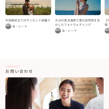
中田島砂丘でのサンセット前撮り
大分の真玉海岸で夏の自然色を生
【
かしたフォトウェディング
風
海・ビーチ
海・ビーチ
CONTACT
お問い合わせ