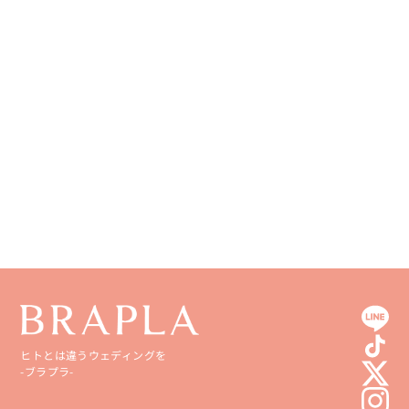
和歌山県
山口県
熊本県
徳島県
大分県
香川県
宮崎県
愛媛県
鹿児島県
高知県
沖縄県
ヒトとは違うウェディングを
-ブラプラ-