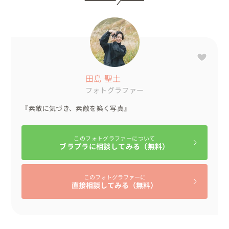
で、当時の写真を再現するカットを撮影。

立ち位置、背の高さ、ポーズや表情まで、昔の写真をお手
本にして再現✨️

思い出話にも花が咲き、大盛り上がりとなりました！

新婦様は「よくここ行っててん」「この建物、こんなに小
田島 聖土
さかったかな？」と懐かしそうに新郎様にお話しされてま
フォトグラファー
した💗

『素敵に気づき、素敵を築く写真』
おふたりは終始、目を合わせてたくさん会話をされてお
り、

その自然体な表情を逃さないよう、私もシャッターを切り
このフォトグラファーについて
ブラプラに相談してみる（無料）
続けました📸

そして最後は、神戸といえば！の「メリケンパーク」へ🚗

このフォトグラファーに
直接相談してみる（無料）
ここでは、これまでのラフな雰囲気とは少し変え、クール
でスタイリッシュなポーズを意識して撮影を進めました。

撮影の締めくくりには、一日見守ってくださったご家族
と、集合写真を。
