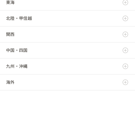
東海
岩手県
茨城県
北陸・甲信越
宮城県
栃木県
岐阜県
関西
秋田県
群馬県
静岡県
新潟県
中国・四国
山形県
埼玉県
愛知県
富山県
滋賀県
九州・沖縄
福島県
千葉県
三重県
石川県
京都府
鳥取県
海外
東京都
福井県
大阪府
島根県
福岡県
神奈川県
山梨県
兵庫県
岡山県
佐賀県
海外
長野県
奈良県
広島県
長崎県
和歌山県
山口県
熊本県