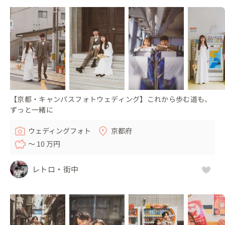
いつも行く場所や思い出の地、趣味や好きなこと、好きな
お酒などなど、会話を通してぴったりな場所やシチュエー
ションを決めていきましょう。

​​私が大切にしていることは「素敵に気づき、素敵を築く写
真」 おふたりにしか出せない空気、自然な表情や雰囲気に
目を向けて、それを写真にします。

【京都・キャンパスフォトウェディング】これから歩む道も、
その時、その場でしか出会えない光や空気、おふたりの関
ずっと一緒に
係性を大切にしながら、カタチにしていくお手伝いをしま
ウェディングフォト
京都府
す。
〜 10 万円
レトロ・街中