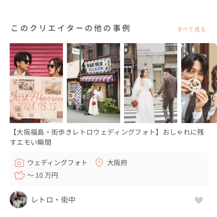
シャッターを切る前に私が「お好きな飲み物は？」と聞く
このクリエイターの他の事例
すべて見る
と、

皆さん声をそろえて「シャンパン🥂！！」と答えてくださ
って、あたたかな笑顔に包まれました。

終始明るく楽しいご家族に囲まれ、とても素敵な一日とな
りました😆

▽許可取りやアイテムについて

居酒屋での撮影は、おふたり行きつけのお店だったのでお
ふたりに許可を取っていただきました。

【大阪福島・街歩きレトロウェディングフォト】おしゃれに残
商店街での撮影許可は、私の方で手配しました。

すエモい瞬間
撮影アイテムは、すべておふたりがご用意くださいまし
ウェディングフォト
大阪府
た。

〜 10 万円
▽メッセージ

レトロ・街中
「前撮りしたいな」そんなざっくりとした相談からでも
OKです。
