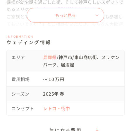
婦様が幼少期を過ごした街、そして神戸らしいスポットで
あるメリケンパークでの撮影が決定しました。

もっと見る
ご家族とても仲が良いとのことで、「撮影に両親も参加し
てもいいですか？」とご相談をいただき、もちろん大歓迎
でお受けしました😄

INFORMATION
ウェディング情報
▽スケジュール

13:30　居酒屋に集合して撮影開始

エリア
兵庫県
/神戸市/東山商店街、メリケン
15:00　東山商店街や幼少期のマンション周辺で撮影

パーク、居酒屋
17:00　メリケンパークで撮影

お支度を済ませて、集合場所へお越しいただきました。

費用相場
〜 10 万円
私は少し早めに居酒屋に到着し、お店の方と打ち合わせを
しました。

シーズン
2025年 春
ご両家のお父様には、移動時の運転などサポートしていた
だきました🚗

コンセプト
レトロ・街中
▽当日について

居酒屋でおふたりを待っていると、ご両親と新婦様のお姉
気になる費用