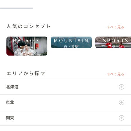
人気のコンセプト
すべて見る
RETRO・
MOUNTAIN
SPORTS
CITY
山・高原
スポーツ
レトロ・街中
エリアから探す
すべて見る
北海道
東北
北海道
関東
青森県