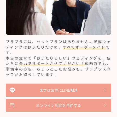
ブラプラには、セットプランはありません。
掲載ウェ
ディングはおふたりだけの、
すべてオーダーメイド
で
す。
本当の意味で「おふたりらしい」ウェディングを、私
たちに
全力でサポートさせてください！
成約前でも、
準備中の方も、ちょっとしたお悩みも。ブラプラスタ
ッフがお待ちしています！
まずは気軽にLINE相談
オンライン相談を予約する