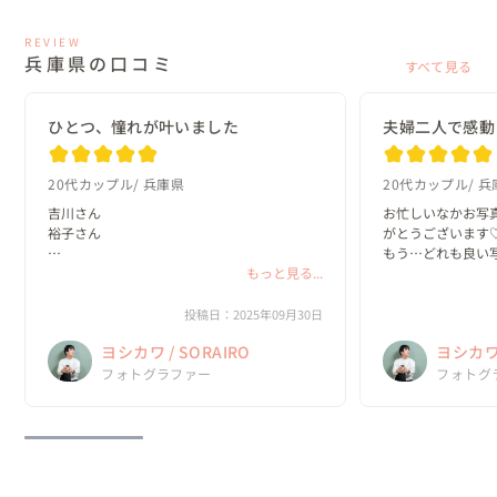
REVIEW
兵庫県の口コミ
すべて見る
ひとつ、憧れが叶いました
夫婦二人で感動
20代カップル
兵庫県
20代カップル
兵
吉川さん

お忙しいなかお写
裕子さん

がとうございます♡
もう…どれも良い
今日は本当にありがとうございました。

もっと見る...
見しました

お二人とも優しくて楽しくて、撮影慣れして
海辺も夕日も夜景
いない私たちでしたが、すぐにリラックスで
だけて幸せです。
投稿日：2025年09月30日
き心から楽しい時間を過ごさせていただきま
データをいただけて
ヨシカワ / SORAIRO
ヨシカワ 
した

ちょうど今、ウェルカ
また、念願だった神戸と淡路島の前撮りがで
フォトグラファー
フォトグ
き、夢が一気に叶いました...