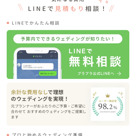
様ご夫婦もご一緒に、にぎやかに到着されました✨️

LINEで
見積もり
相談！
店内はそんなに広い場所ではなかったので、みんなでぎゅ
うぎゅうになりながら「乾杯🍻」で撮影スタート！

LINEでかんたん相談
ご両親は「こんな所で前撮り？」と少し不思議そうな表情
でしたが、

撮った写真を見ていただくと「なるほど！こういう感じ
ね！」と驚きながらも感心されたご様子でした😄

おふたりは、いつものお店ということもあり、リラックス
したご様子でとても楽しそう♫

ビールで始まり、気づいたらテキーラまで！🇪🇸

「あれ？新婦様、今日は飲まないって言ってなかった？」
余計な費用なし
で理想
なんて思い出しながらも、楽しそうな表情を見ていると、
こちらまで嬉しくなってしまいました🥂

元プランナーがおふたりのご予算・ご希望に
お母様から「カメラマンさんもテキーラどう？ビールでも
合わせて おすすめのウェディングをご提案し
良いけど」と聞かれてしましたが、、お酒好きの私です
ます
が、テキーラはなんとか我慢して、ビールで乾杯🍺

プロと始めるウェディング準備