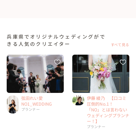
兵庫県でオリジナルウェディングがで
きる人気のクリエイター
すべて見る
伊藤 綾乃 【口コミ
弦田れい愛
圧倒的No.1！
NO1_WEDDING
「NO」とは言わない
プランナー
ウェディングプランナ
ー！】
プランナー