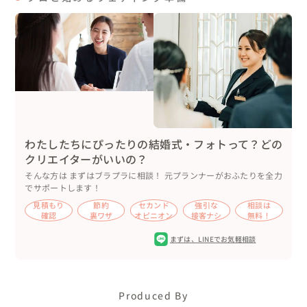
居酒屋のあとは、お父様の運転で「東山商店街」へ🚗

事前に商店街代表の方に許可をいただいており、撮影の際
には各店舗の方にご挨拶をしながら進めました。

「おめでとう！こんな所で撮るんやな！」と商店街の皆さ
んも温かく迎えてくださり、ありがたかったです😆

商店街の看板の下では、おふたりはその場で静止し、ご家
族には指示した方向へ歩いていただき、スローシャッター
わたしたちにぴったりの結婚式・フォトって？どの
撮影を。

クリエイターがいいの？
ブレているのは、ご家族の皆さんです✨️（エキストラ役を
そんな方は まずはブラプラに相談！ 元プランナーがおふたりを全力
やっていただきました。）

でサポートします！
お母様たちも「次はどうしたらよいの？」とノリノリで撮
見積もり
節約
セカンド
強引な
相談は
影にご参加くださいました☺️

確認
裏ワザ
オピニオン
接客ナシ
無料！
レトロな雰囲気で人気の自動販売機前では、ご両親が「こ
まずは、
LINEでお気軽相談
こでも撮るんや！」と興味津々に見守っていらっしゃいま
した。

Produced By
そのあとは、新婦様が幼少期を過ごされたマンション前