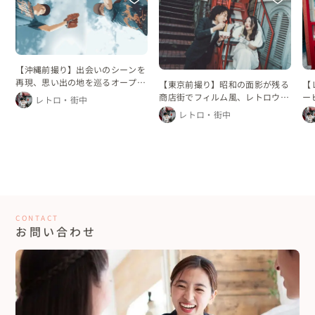
【沖縄前撮り】出会いのシーンを
再現、思い出の地を巡るオープニ
【東京前撮り】昭和の面影が残る
【
ングムービー
商店街でフィルム風、レトロウェ
ー
レトロ・街中
ディングフォト
で
レトロ・街中
CONTACT
お問い合わせ