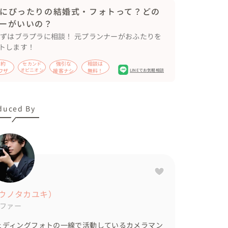
にぴったりの結婚式・フォトって？どの
ーがいいの？
ます☆
まずはブラプラに相談！ 元プランナーがおふたりを
トします！
節約
強引な
相談は
セカンド
ワザ
オピニオン
接客ナシ
無料！
LINEでお気軽相談
duced By
コウノタカユキ）
ファー
ェディングフォトの一線で活動しているカメラマン