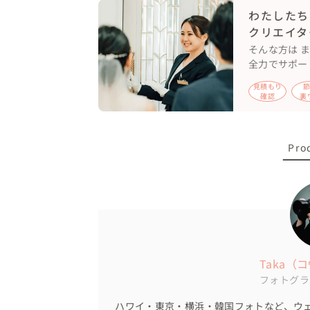
わたしたち
クリエイタ
☆全写真色調補正の上、お渡しさせて頂き
そんな方は 
全力でサポー
見積もり
確認
裏
Pro
Taka（
フォトグラ
ハワイ・東京・横浜・韓国フォトなど、ウ