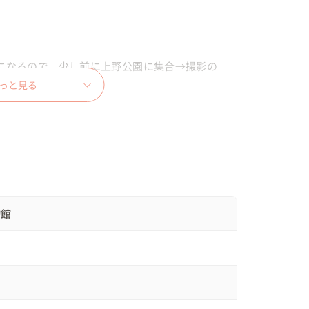
影になるので、少し前に上野公園に集合→撮影の
っと見る
限られていることもあり、入念に下見をして撮影に
撮影可能とのことで、少し前に集合し、オマケで上
る方は珍しく、非常に目立っていました笑

物館
レンタルにて対応させて頂きました。

て、ブーケレンタルは無料にて対応可能です。
