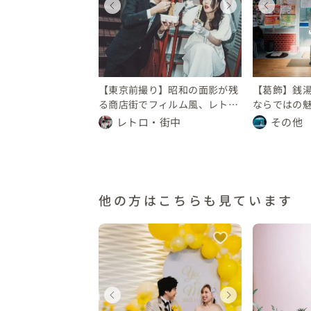
ェディングフォト
ウェディングフォト
ウェディングフォト
ウェディングフォト
ウェディングフォト
ウェ
ウェ
ウ
京都
東京都
東京都
東京都
東京都
東京
東京
東
10 万円
 10 万円
〜 10 万円
〜 10 万円
〜 10 万円
〜 10
〜 1
〜 
【東京前撮り】昭和の面影が残
【葛飾】銭
る商店街でフィルム風、レトロ
ならではの
ウェディングフォト
ロフォトウ
レトロ・街中
その他
他の方はこちらも見ています
ェディング
ウェディング
ウェディング
ウェ
ウ