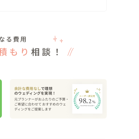
なる費用
積もり
相談！
余計な費用なし
で理想
年後に見返して笑顔になれるような、

元プランナーがおふたりのご予算・
ご希望に合わせて おすすめのウェ
に撮影させて頂きますので、

ディングをご提案します
がけください☺️

内。
