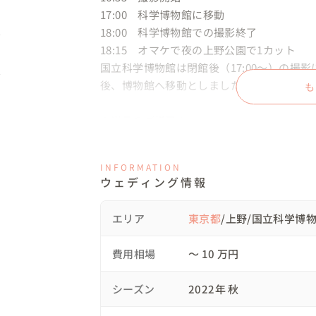
17:00　科学博物館に移動

18:00　科学博物館での撮影終了

18:15　オマケで夜の上野公園で1カット

国立科学博物館は閉館後（17:00〜）の撮
後、博物館へ移動としました。

も
🌸当日のご様子🌸

とても恐竜に熱量があるお客様で、時間が
臨みました。

INFORMATION
確認したところ上野公園は撮影許可不要で
ウェディング情報
野公園でも撮影しました。

ただ上野公園でウェディングフォトを撮影す
エリア
東京都
/上野/国立科学博
👗今回の衣装について👗

費用相場
〜 10 万円
ドレス、タキシードはお持ち込み、ブーケは
ドレスやタキシードのレンタルは追加料金に
シーズン
2022年 秋
ご検討の際はご相談ください。
