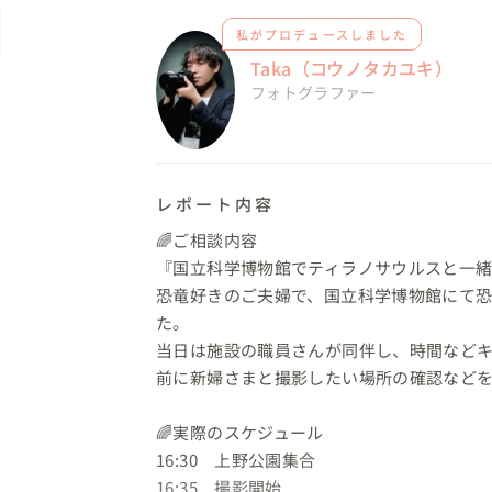
私がプロデュースしました
Taka（コウノタカユキ）
フォトグラファー
レポート内容
🌈ご相談内容

『国立科学博物館でティラノサウルスと一緒
恐竜好きのご夫婦で、国立科学博物館にて
た。

当日は施設の職員さんが同伴し、時間など
前に新婦さまと撮影したい場所の確認などを
🌈実際のスケジュール

16:30　上野公園集合

16:35　撮影開始
