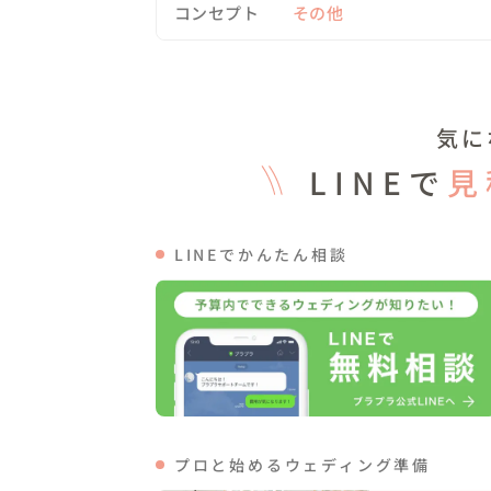
コンセプト
その他
💎費用の内訳💎

・撮影料￥36,800

・ドレス＆タキシード￥0（お持込）

・ヘアメイク￥0（お持込）

気に
🌈こんな人におすすめ

LINEで
見
・他の人違う写真が撮影したい！

・博物館が好き

・おふたりの趣味を活かしたい

LINEでかんたん相談
・こだわりの場所で撮影したい

写真を通して想いを感じられるような、10
そんな写真を撮ることを心がけています。

ご縁があった際は被写体に寄り添って、丁寧
撮影場所や撮影内容のご相談などお気軽にお声
【納品枚数と納品日数について】

プロと始めるウェディング準備
1ロケーションにつき150枚以上、原則7日以