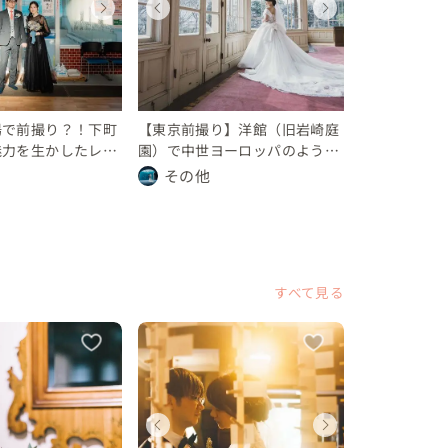
ディングフォト
ディングフォト
ェディングフォト
ウェディングフォト
ウェディングフォト
ウェディングフォト
ウェディ
ウェデ
ウェデ
都
都
京都
東京都
東京都
東京都
東京都
東京都
東京都
 万円
0 万円
10 万円
〜 10 万円
〜 10 万円
〜 10 万円
〜 10 万
〜 10 
〜 10
湯で前撮り？！下町
【東京前撮り】洋館（旧岩崎庭
魅力を生かしたレト
園）で中世ヨーロッパのような
ェディング
クラシックウェディングフォト
その他
すべて見る
ディング
ェディング
ウェディング
ウェディング
ウェディ
ウェデ