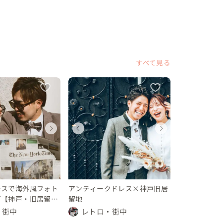
すべて見る
ディングフォト
ディングフォト
ェディングフォト
ウェディングフォト
ウェディングフォト
ウェディングフォト
ウェディ
ウェデ
ウェデ
県
県
庫県
兵庫県
兵庫県
兵庫県
兵庫県
兵庫県
兵庫県
 万円
0 万円
 〜 30 万円
〜 10 万円
〜 10 万円
10 〜 30 万円
〜 10 万
〜 10 
10 〜 
レスで海外風フォト
アンティークドレス×神戸旧居
グ【神戸・旧居留
留地
・街中
レトロ・街中