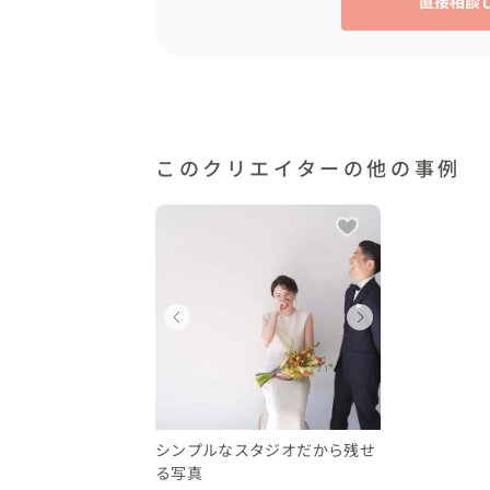
直接相談
このクリエイターの他の事例
ェディングフォト
ウェディングフォト
ウェ
京都
東京都
東京
10 万円
〜 10 万円
〜 10
シンプルなスタジオだから残せ
る写真