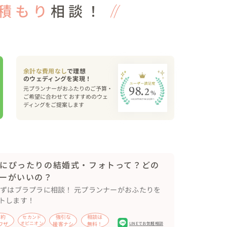
積もり
相談！
余計な費用なし
で理想
元プランナーがおふたりのご予算・
ご希望に合わせて おすすめのウェ
ディングをご提案します
にぴったりの結婚式・フォトって？どの
ーがいいの？
まずはブラプラに相談！ 元プランナーがおふたりを
トします！
節約
強引な
相談は
セカンド
ワザ
オピニオン
接客ナシ
無料！
LINEでお気軽相談