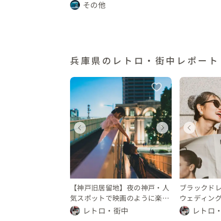
その他
兵庫県のレトロ・街中レポート
ェディングフォト
ウェディングフォト
ウェディングフォト
ウェディングフォト
ウェディングフォト
ウェ
ウェ
ウ
庫県
兵庫県
兵庫県
兵庫県
兵庫県
兵庫
兵庫
兵
10 万円
 10 万円
〜 10 万円
〜 10 万円
10 〜 30 万円
〜 10
〜 1
10
【神戸旧居留地】夜の神戸・人
ブラックド
気スポットで映画のように楽し
ウェディン
む前撮り
地】
レトロ・街中
レトロ