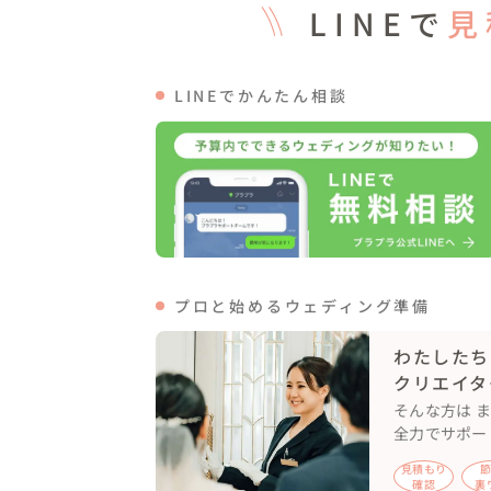
LINEで
見
LINEでかんたん相談
プロと始めるウェディング準備
わたしたち
クリエイタ
そんな方は 
全力でサポー
見積もり
確認
裏