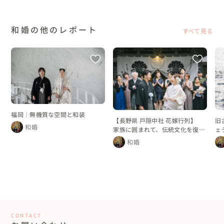
和婚の他のレポート
すべて見る
福岡｜無機質な空間と和装
【長野県 戸隠中社 花嫁行列】
旧
和婚
家族に囲まれて、伝統文化を復活
ェ
させた花嫁行列
和婚
CONTACT