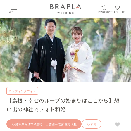
メニュー
閲覧履歴
ライク一覧
ウェディングフォト
【島根・幸せのループの始まりはここから】想
い出の神社でフォト和婚
島根県松江市八雲町 出雲國一之宮 熊野大社
和婚