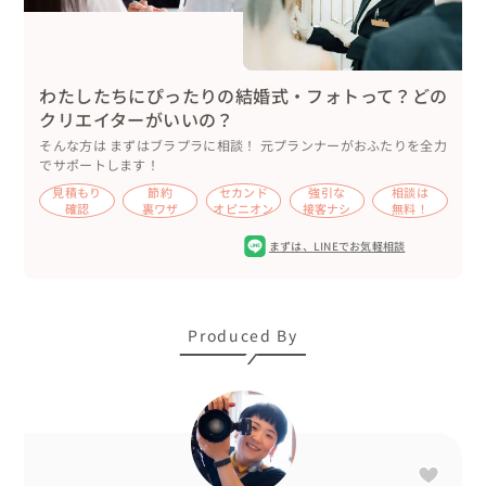
▽お持ち込みされたもの

わたしたちにぴったりの結婚式・フォトって？どの
クリエイターがいいの？
花嫁さまは、とてもおしゃれなお着物、打掛けをお召しで
そんな方は まずはブラプラに相談！ 元プランナーがおふたりを全力
す。

でサポートします！
特に白無垢の中にお召しの色掛下が素敵☆

見積もり
節約
セカンド
強引な
相談は
日本ならではの和装で写真を！

確認
裏ワザ
オピニオン
接客ナシ
無料！
その想いにお応えすべく、お世話になっている松江市内に
まずは、
LINEでお気軽相談
ある衣裳屋さまをご紹介し、そちらでレンタルされまし
た。

インターネットでも借りれるのですが、実際に目で見て手
Produced By
で触れて、専門の方々のアドバイスのもと試着ができるこ
とも、こちらで決められた要因だったようです。

髪飾りはSNSでずっと気になっておられたクリエイターさ
んのものをお求めになりました。

撮影日まであまり時間がなかったにも関わらず、そのクリ