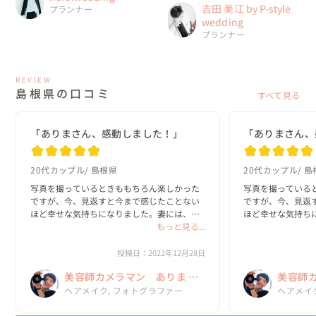
吉田 美江 by P-style
プランナー
wedding
プランナー
REVIEW
島根県の口コミ
すべて見る
「ありまさん、感動しました！」
「ありまさん、
20代カップル
島根県
20代カップル
島
写真を撮っているときももちろん楽しかった
写真を撮っている
ですが、今、見返すと今まで感じたことない
ですが、今、見返
ほど幸せな気持ちになりました。妻には、こ
ほど幸せな気持ち
の笑顔のままでずっと過ごしてほしいなと、
もっと見る...
の笑顔のままでず
パートナーとして引き締まる思いにもさせて
パートナーとして
いただきました。本当にありがとうございま
いただきました。
投稿日：2022年12月28日
した！あり...
した！あり...
美容師カメラマン ありま み
美容師カ
ゆき∥婚礼着付けヘアメイク
ゆき∥
ヘアメイク, フォトグラファー
ヘアメイ
撮影
撮影