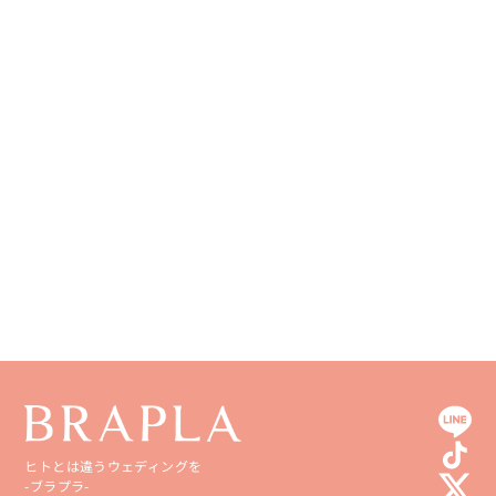
和歌山県
山口県
熊本県
徳島県
大分県
香川県
宮崎県
愛媛県
鹿児島県
高知県
沖縄県
ヒトとは違うウェディングを
-ブラプラ-