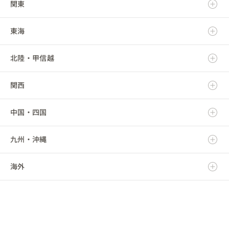
関東
青森県
東海
岩手県
茨城県
北陸・甲信越
宮城県
栃木県
岐阜県
関西
秋田県
群馬県
静岡県
新潟県
中国・四国
山形県
埼玉県
愛知県
富山県
滋賀県
九州・沖縄
福島県
千葉県
三重県
石川県
京都府
鳥取県
海外
東京都
福井県
大阪府
島根県
福岡県
神奈川県
山梨県
兵庫県
岡山県
佐賀県
海外
長野県
奈良県
広島県
長崎県