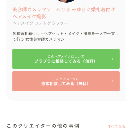
エイターさんが間に合うように作ってくださったとのこ
美容師カメラマン ありま みゆき∥婚礼着付け
と。

ヘアメイク撮影
とても素敵な髪飾りに、みんなで感動しました。

ヘアメイク
フォトグラファー
その髪飾りを「もしよかったら、これから先ありまさんが
各種婚礼着付け・ヘアセット・メイク・撮影を一人で一貫し
携わる新婦さまに使ってあげてください。」と、託してく
て行う 女性美容師カメラマン
ださいました。

おかげさまで幸せのループの始まりとなっています。

このヘアメイクについて
ブラプラに相談してみる（無料）
▽こんな人にオススメ

このヘアメイクに
直接相談してみる（無料）
・美容師免許もあり、和装着付けも可能なカメラマンです
ので、撮影中にもしも着崩れてしまっても、すぐに対応で
きます。美しい着付け・ヘアメイクでの撮影ならお任せく
ださい。

・日本ならではの和装にこだわりのある方も、ぜひお任せ
このクリエイターの他の事例
すべて見る
くださいね。