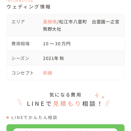
INFORMATION
10:00　集合・着付けヘアメイク開始

ウェディング情報
13:00　神社へ到着・撮影

14:30　移動

エリア
島根県
/松江市八雲町 出雲國一之宮
15:00　ご自宅にて撮影

熊野大社
16:00　撮影終了・一緒に片付け

17:00　衣裳屋様へ衣裳を返却完了

費用相場
10 〜 30 万円
ロケーション撮影中、風などでヘアセットが乱れてしまう
心配もありましたが、撮影から着付けヘアメイクまで私一
シーズン
2021年 秋
人で担当しているため、こまめにお直しすることができ、
さらには新郎新婦さまのご協力のおかげで、スムーズに撮
コンセプト
和婚
影することができました。

気になる費用
▽大切にしたこと

LINEで
見積もり
相談！
お二人の自然体の空気や表情。視覚以外の感覚に触れる写
LINEでかんたん相談
真。

をとることを大切にしています。
