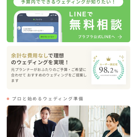
そのため、想いをヒアリングし、お二人に寄り添った撮影
を心がけました。

▽当日のお二人の様子

この撮影をとても楽しみにしてたくさんのご準備をされて
余計な費用なし
で理想
きた新婦さま。

その想いに寄り添うよう新郎さま。

元プランナーがおふたりのご予算・ご希望に
とにかく仲良しのお二人です。

合わせて おすすめのウェディングをご提案し
お二人の穏やかさ、和やかさといった空気感が、なんとも
ます
言えない優しい時間を作ってくれていました。

「正式なものも、自然な写真も、両方撮りたい！」とのこ
プロと始めるウェディング準備
とだったので、笑顔の写真はもちろん、

赤い毛氈を敷き、白無垢の形をお作りして、型物の記念写
真も撮影させていただきました。

新郎様・新婦様ともに楽しそうに自然体の笑顔を見せてく
ださいました。
