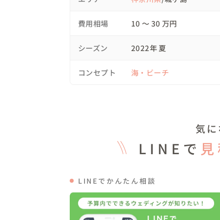
15:30 移動休憩

16:00 撮影開始　城ヶ島岩場📸

費用相場
10 〜 30 万円
18:00 撮影終了

18:30 移動

シーズン
2022年 夏
19:00 お着替え(レンタルスペースにて)　解散
コンセプト
海・ビーチ
▽こだわったこと

撮影日に近づくにつれ天候がくずれてきてい
きました。

気に
結果的に撮影させていただきましたが、当日
止んだタイミングで後悔がないよう、希望の
LINEで
見
▽撮影中のご様子

新郎新婦さんは「表情が苦手…」とのことで
LINEでかんたん相談
お二人で自然に話していただいたり、できる
喋り倒しました！笑
