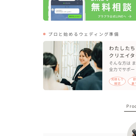
城ヶ島に向かう道には林道があり、夏には緑
新婦さんが新郎さんの蝶ネクタイをとって逃
▽こんな人にオススメ

プロと始めるウェディング準備
「神奈川の海岸で撮影したい！」

わたしたち
「自然体な写真が撮りたい」

クリエイタ
「堅苦しいのは苦手」

そんな方は 
「私たちの雰囲気に合う写真がわからない」
全力でサポー
「私たちに合う提案をしてほしい」

「ヘアメイクにもこだわりたい！」

見積もり
確認
裏
そんなカップル様、一度是非ご相談ください
Pro
一生に一度。大切な人との大切な瞬間。

「いつまでも心に残る写真を」

お二人の幸せを残すお手伝いを全力でいた