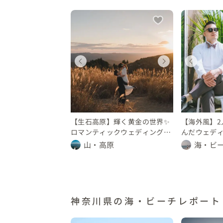
ェディングフォト
ウェディングフォト
ウェディングフォト
ウェディングフォト
ウェ
ウェ
歌山県
神奈川県
和歌山県
神奈川県
和歌
神奈
10 万円
0 〜 30 万円
〜 10 万円
10 〜 30 万円
〜 10
10 
【生石高原】輝く黄金の世界✨
【海外風】2
ロマンティックウェディングフ
んだウェデ
ォト
山・高原
海・ビ
神奈川県の海・ビーチレポート