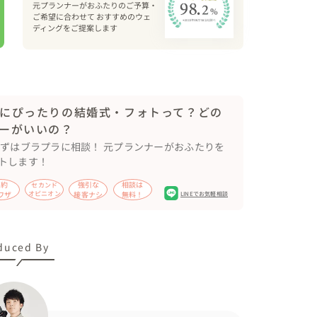
がとても綺麗なので海に向かいながら撮影📸

元プランナーがおふたりのご予算・
ご希望に合わせて おすすめのウェ
ディングをご提案します
げるショットはとっても微笑ましかったです！

にぴったりの結婚式・フォトって？どの
ーがいいの？
まずはブラプラに相談！ 元プランナーがおふたりを


トします！
節約
強引な
相談は
セカンド
ワザ
オピニオン
接客ナシ
無料！
LINEでお気軽相談
！

duced By
します！