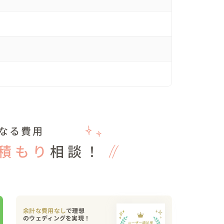


ましたので、撮影日延長のご相談をさせていだだ

なる費用
は直前まで雨が降っており、

撮影を優先的に撮影させていただきました。

積もり
相談！
、

限り自然体で撮影を意識させないよう、

余計な費用なし
で理想