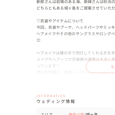
新郎さんは岩場のある海、新婦さんは砂浜の
どちらともある城ヶ島をご提案させていただき
▽衣装やアイテムについて

今回、衣装やブーケ、ヘッドパーツやミッキ
ヘアメイクやその他のサングラスやロング
😊

ヘアメイクは僕の方で同行してくれる方を手配
メイクやヘア一つで花嫁様の表情は大きく
っています！

も
ぜひお気軽に、衣装・ヘアメイク・貸出アイテ
▽当日の流れ

10:00 レンタルスペース集合　お支度開始！

INFORMATION
12:00 移動

ウェディング情報
12:30 撮影開始　城ヶ島浜辺📸

14:30 撮影終了

エリア
神奈川県
/城ヶ島