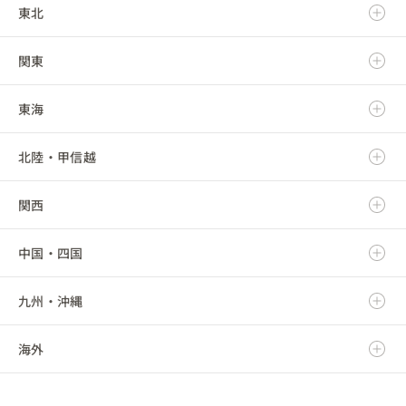
東北
北海道
関東
青森県
東海
岩手県
茨城県
北陸・甲信越
宮城県
栃木県
岐阜県
関西
秋田県
群馬県
静岡県
新潟県
中国・四国
山形県
埼玉県
愛知県
富山県
滋賀県
九州・沖縄
福島県
千葉県
三重県
石川県
京都府
鳥取県
海外
東京都
福井県
大阪府
島根県
福岡県
神奈川県
山梨県
兵庫県
岡山県
佐賀県
海外