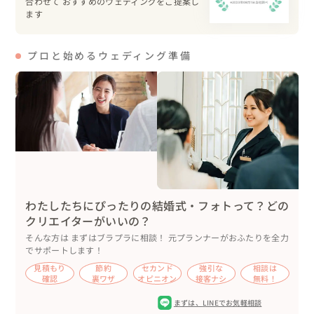
合わせて おすすめのウェディングをご提案し
ます
プロと始めるウェディング準備
わたしたちにぴったりの結婚式・フォトって？どの
クリエイターがいいの？
そんな方は まずはブラプラに相談！ 元プランナーがおふたりを全力
でサポートします！
見積もり
節約
セカンド
強引な
相談は
確認
裏ワザ
オピニオン
接客ナシ
無料！
まずは、
LINEでお気軽相談