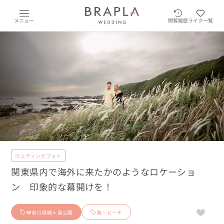
メニュー
閲覧履歴
ライク一覧
ウェディングフォト
関東県内で海外に来たかのようなロケーショ
ン 印象的な幕開けを！
神奈川県城ヶ島公園
海・ビーチ