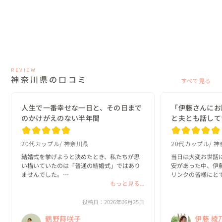
REVIEW
神奈川県の口コミ
すべて見る
人生で一番幸せな一日と、その日まで
「伊藤さんにお
のかけがえのない半年間
と夫とも話して
20代カップル
神奈川県
20代カップル
神
結婚式を挙げようと決めたとき、私たちが思
当日は大変お世話
い描いていたのは「普通の結婚式」ではあり
安があった中、伊
ませんでした。

リンクの皆様にと
もっと見る...
かげで、安心して
ゲストに思いきり楽しんでもらえること。

た。

私たちらしいオリジナルな世界観があるこ
投稿日：2026年06月25日
と。

「伊藤さんにお願
鶴野蒔咲子
伊藤 綾
そして、自分たちの想いを一つひとつ形にで
も話していました♪