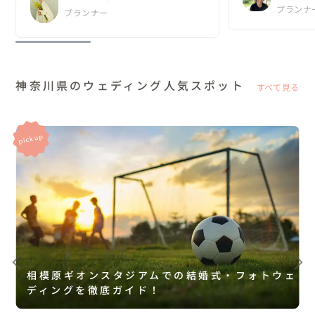
きること。

これから無事に出産を
No.1
プランナ
プランナー
ウェデ
そんな結婚式を...
神奈川県のウェディング人気スポット
すべて見る
相模原ギオンスタジアムでの結婚式・フォトウェ
ディングを徹底ガイド！