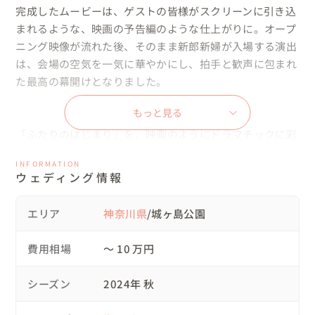
完成したムービーは、ゲストの皆様がスクリーンに引き込
まれるような、映画の予告編のような仕上がりに。オープ
ニング映像が流れた後、そのまま新郎新婦が入場する演出
は、会場の空気を一気に華やかにし、拍手と歓声に包まれ
た最高の幕開けとなりました。

もっと見る
「ふたりのはじまり」を、映画のようにドラマチックに彩
るオープニングムービー。

INFORMATION
ウェディング情報
あなたも、大切な一日をもっと特別に演出してみません
か？
エリア
神奈川県
/城ヶ島公園
費用相場
〜 10 万円
シーズン
2024年 秋