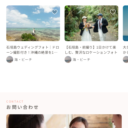
石垣島ウェディングフォト｜ドロ
【石垣島・前撮り】1日かけて楽
大
ーン撮影付き！沖縄の絶景を1日
しむ、贅沢なロケーションフォト
か
かけて巡るフォトプラン
海・ビーチ
海・ビーチ
CONTACT
お問い合わせ