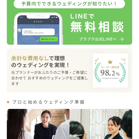
ケーションの基本の気がします。結婚生活でも、結婚生活
でないすべての人にとっても同様だと思います。

自分の言葉で、自分の大切な人たちに想いを伝えるシー
ン。その大切さを改めて実感したひとときでした。

挙式の後は有志での「ドリンクタイム」！軽食と飲み物を
準備して、思い思いの時間を楽しんでいただきました。新
余計な費用なし
で理想
郎新婦さんの周りには写真撮影を希望する長蛇の列が＾
＾　ゲスト160名、ですもんね。緊張もほぐれた柔らかな
元プランナーがおふたりのご予算・ご希望に
合わせて おすすめのウェディングをご提案し
笑顔のおふたりが、とても眩しくて印象的でした！

ます
おふたりこれからも、末永くお幸せにお過ごしくださいね
♡
プロと始めるウェディング準備