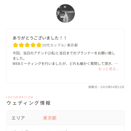
◎ご新婦による「フラダンス」の美しさ

挙式の冒頭ではお子様ゲストにフラワーガールとリングキ
ッズを務めていただきました。そして挙式の中盤ではご新
婦たちによるフラダンスのシーンをもうけました。

ありがとうございました！！
先日も花嫁さんのフラダンスの演出があったのですが、ど
30代カップル
東京都
うしてこんなにも花嫁さんのフラダンスというのは美しい
今回、当日のアテンド(2名)と当日までのプランナーをお願い致し
のでしょうか。内側から溢れ出てくる輝きがあり、もう本
ました。

WEBミーティングを行いましたが、どれも細かく質問して頂き、安
当にため息が出るほど美しいのです。

心して当日まで迎えることができました。

もっと見る...
当日も様々なことに目を向けて下さり、本当に良い時間となりまし
もしフラダンスを習っておられるプレ花嫁さんがこのレポ
た。

ートを読んでくださっていましたら、ぜひ挙式やパーティ
投稿日：2025年04月22日
でフラを披露されることをオススメします！

ありがとうございました！！
INFORMATION
ウェディング情報
◎ご新郎による素晴らしい「証」の時間

日本の結婚式ではあまり馴染みのない「証」の時間。これ
エリア
東京都
はご新郎が挙式の中で、集まってくださった家族やゲスト