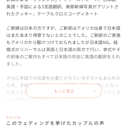
英語・手話による3言語翻訳、新郎新婦写真がプリントさ
れたクッキー、テーブルクロスコーディネート

ご新婦は日本の方ですが、ご新郎はアメリカ出身で日本語
はまだあまり得意でないとのことでした。ご新郎のご家族
もアメリカから駆けつけておられましたが日本語NG。結
婚式のリハーサルは英語と日本語の両方で行い、挙式やそ
の前後のご案内もすべて日本語の司会に英語の翻訳を入れ
ました。

さらに手話での伝達を必要とされているゲストもおられた
ため、手話での通訳も実施。3種類の言語でお越しになっ
もっと見る
た皆さま全員をお迎えし、とてもハートウォーミングで温
かい結婚式となりました。

今回は、そんなおふたりの、おもてなしの・まごころウェ
REVIEW
ディングをご紹介します！

このウェディングを挙げたカップルの声