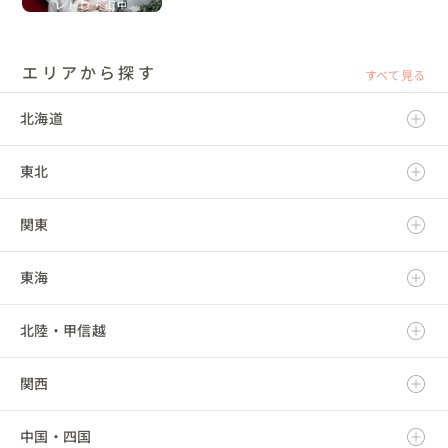
レトロ・街中
エリアから探す
すべて見る
北海道
東北
北海道
関東
青森県
東海
岩手県
茨城県
北陸・甲信越
宮城県
栃木県
岐阜県
関西
秋田県
群馬県
静岡県
新潟県
中国・四国
山形県
埼玉県
愛知県
富山県
滋賀県