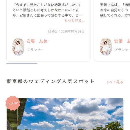
「今までに見たことがない結婚式がしたい」
安藤さんは、「結
という漠然とした考えしかなかったのです
本来の自分たちの
が、安藤さんに出会って話をする中で、どん
探してくれる」方で
な一日にしたいのか？がどんどん具体的にな
もっと見る...
っていきました。

私たちは、既存の
と実際のプロセス
投稿日：2026年08月03日
何より嬉しかったのは、私達がやりたいと思
っていました。

安藤 友美
安藤 
ったことを、安藤さんは「何として...
新郎・新婦に招待
プランナー
プランナ
の、ほと...
東京都のウェディング人気スポット
すべて見る