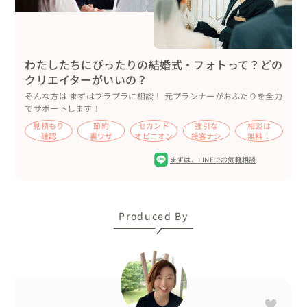
わたしたちにぴったりの結婚式・フォトって？どの
クリエイターがいいの？
そんな方は まずはブラプラに相談！ 元プランナーがおふたりを全力
でサポートします！
見積もり
節約
セカンド
強引な
相談は
確認
裏ワザ
オピニオン
接客ナシ
無料！
まずは、
LINEでお気軽相談
Produced By