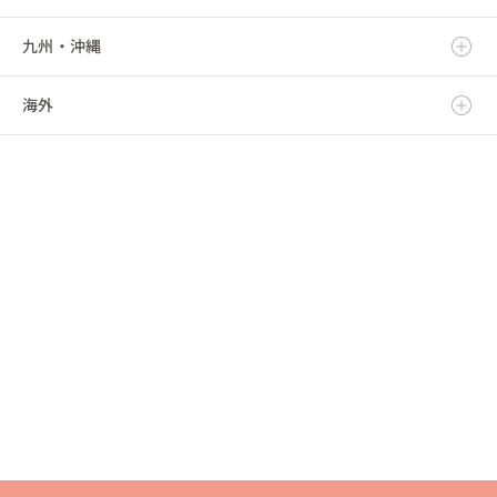
九州・沖縄
福島県
千葉県
三重県
石川県
京都府
鳥取県
海外
東京都
福井県
大阪府
島根県
福岡県
神奈川県
山梨県
兵庫県
岡山県
佐賀県
海外
長野県
奈良県
広島県
長崎県
和歌山県
山口県
熊本県
徳島県
大分県
香川県
宮崎県
愛媛県
鹿児島県