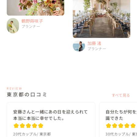
鶴野蒔咲子
プランナー
加藤 渚
プランナー
REVIEW
東京都の口コミ
すべて見る
安藤さんと一緒にあの日を迎えられて
自分たちが何を
本当に本当に幸せでした。
識できた
20代カップル
東京都
30代カップル
東