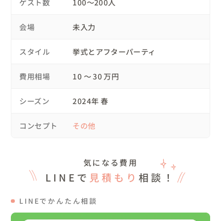
に対してスピーチを行うものです。

ゲスト数
100〜200人
生い立ちや社会人になった時のことを振り返り、どんな経
会場
未入力
験を経て今この場に立てているか。どんなことを感じ、ど
んなことを考えて今日の日に至ったか。どんな想いで今日
スタイル
挙式とアフターパーティ
の日を迎え、これからどんな日々を過ごしていきたいか。

費用相場
10 〜 30 万円
何を大切にしているのか。これまで経験してきたことの一
つひとつにどんな意味が込められていると捉えているか。
シーズン
2024年 春
などなど、あまり語られることのないご新郎の想い、気持
ち、決意表明をゲストに伝える時間です。

コンセプト
その他
今回ご新郎は英語でのスピーチとなったため、日本語と手
話の通訳が入り、チャペル内の全員が、その言葉の一つひ
気になる費用
とつに耳を傾ける素晴らしい時間となりました。

LINEで
見積もり
相談！
やはり、伝えないと伝わらない。伝わっているよねと思い
LINEでかんたん相談
込むことは、やっぱり危ない。それは人と人とのコミュニ