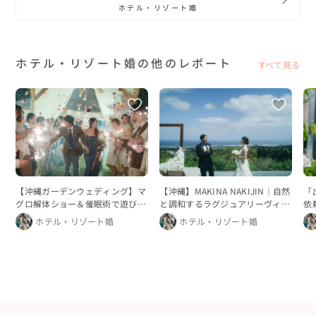
ホテル・リゾート婚
ホテル・リゾート婚の他のレポート
すべて見る
【沖縄】MAKINA NAKIJIN｜自然
「
【沖縄ガーデンウェディング】マ
と調和するラグジュアリーヴィラ
依
グロ解体ショー＆催眠術で遊び心
ウェディング
ル
あふれる結婚式
ホテル・リゾート婚
ホテル・リゾート婚