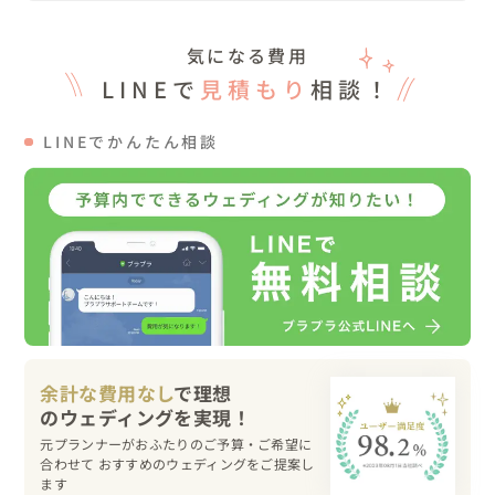
最高に素敵ですよね

気になる費用
できるだけナチュラルにしたいというご要望と

LINEで
見積もり
相談！
本当に自然の中にいる開放感を表現するため

フローリストにもあまり色は入れ込みすぎずポイント色を
LINEでかんたん相談
絞りましょうというお話で

結婚式当日を迎えました

披露宴はお色直しでよりご新婦様に似合う

ナチュラルなドレスにチェンジ

お持ちいただいた

ステッキのようなブーケは本当にご新婦様の可愛さにマッ
チしていて

余計な費用なし
で理想
とても可愛いコーディネートに♡

元プランナーがおふたりのご予算・ご希望に
合わせて おすすめのウェディングをご提案し
ます
お二人の優しい気持ちがゲスト様に伝わる
