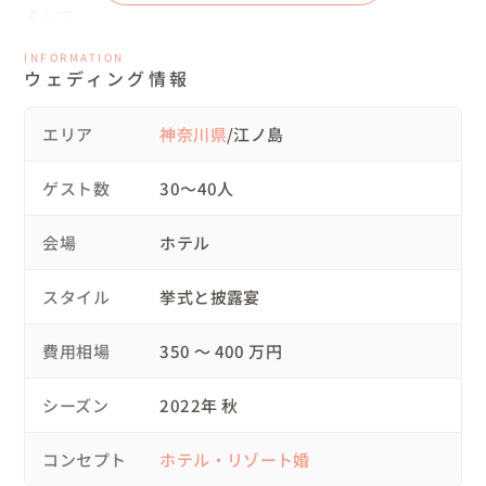
そして

海辺のサンセット挙式

INFORMATION
ナイト披露宴で煌めきを

ウェディング情報
海が真横にあるガーデンでの挙式は

エリア
神奈川県
/江ノ島
これからのお二人のご自宅にも思い出として飾れるように

サンドセレモニーを行いました

ゲスト数
30〜40人
写真ではお伝えできないのですが

会場
ホテル
今回披露宴を行ったのは

スモールラグジュアリーホテル

スタイル
挙式と披露宴
ちょうどホテルの宿泊施設を貸切できるお人数様

費用相場
350 〜 400 万円
予算も相談しながら調整し

お越しいただいた全員に

シーズン
2022年 秋
宿泊をプレゼントするという最高のおもてなしをご用意！

披露宴後に各お部屋を回りながら２次会のような

コンセプト
ホテル・リゾート婚
それよりももっとラフでいられてのんびりできるなんて
