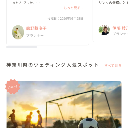
ませんでした。

リンクの皆様にと
もっと見る...
かげで、安心して
ゲストに思いきり楽しんでもらえること。

た。

私たちらしいオリジナルな世界観があるこ
投稿日：2026年06月25日
と。

「伊藤さんにお願
鶴野蒔咲子
伊藤 綾
そして、自分たちの想いを一つひとつ形にで
も話していました♪
きること。

これから無事に出産を
No.1
プランナ
プランナー
ウェデ
そんな結婚式を...
神奈川県のウェディング人気スポット
すべて見る