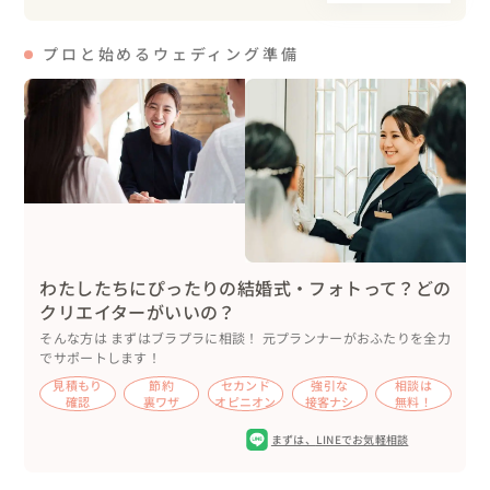
海辺で見るサンセット挙式からのくつろげる貸切お泊まり
パーティー
プロと始めるウェディング準備
わたしたちにぴったりの結婚式・フォトって？どの
クリエイターがいいの？
そんな方は まずはブラプラに相談！ 元プランナーがおふたりを全力
でサポートします！
見積もり
節約
セカンド
強引な
相談は
確認
裏ワザ
オピニオン
接客ナシ
無料！
まずは、
LINEでお気軽相談