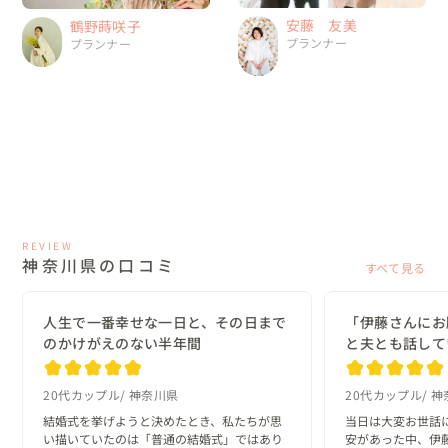
安藤 友美
鶴野蒔咲子
プランナー
プランナー
REVIEW
神奈川県の口コミ
すべて見る
人生で一番幸せな一日と、その日まで
「伊藤さんにお
のかけがえのない半年間
と夫とも話して
20代カップル
神奈川県
20代カップル
神
結婚式を挙げようと決めたとき、私たちが思
当日は大変お世話
い描いていたのは「普通の結婚式」ではあり
安があった中、伊