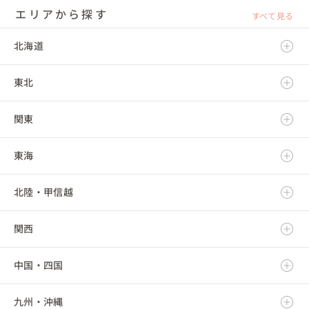
エリアから探す
すべて見る
北海道
東北
北海道
関東
青森県
東海
岩手県
茨城県
北陸・甲信越
宮城県
栃木県
岐阜県
関西
秋田県
群馬県
静岡県
新潟県
中国・四国
山形県
埼玉県
愛知県
富山県
滋賀県
九州・沖縄
福島県
千葉県
三重県
石川県
京都府
鳥取県