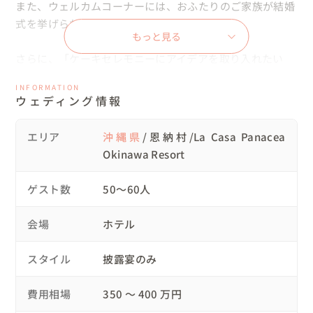
また、ウェルカムコーナーには、おふたりのご家族が結婚
式を挙げられた際のお写真を展示✨

もっと見る
さらに、「ケーキセレモニーにアイデアを取り入れたい
💡」とご相談をいただき、イタリアスタイルの粉砂糖を振
INFORMATION
りかける演出を提案🎂

ウェディング情報
会場装飾にはイメージ画像をご共有いただき、それをもと
にご用意💐

エリア
沖縄県
/恩納村/La Casa Panacea
その他に、「二次会では様々なゲームを開催したい！」と
Okinawa Resort
ご希望もいただきました。

ゲスト数
50〜60人
🌹スケジュール

18:00　パーティー開始

会場
ホテル
18:30　新郎新婦様入場

20:50　退場

スタイル
披露宴のみ
21:00　二次会開始

23:00　結び

費用相場
350 〜 400 万円