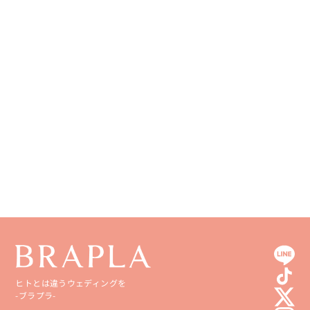
神奈川県
山梨県
兵庫県
岡山県
佐賀県
海外
長野県
奈良県
広島県
長崎県
和歌山県
山口県
熊本県
徳島県
大分県
香川県
宮崎県
愛媛県
鹿児島県
高知県
沖縄県
ヒトとは違うウェディングを
-ブラプラ-