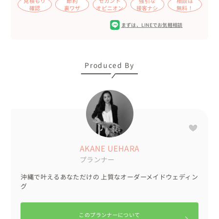
見積もり
節約
セカンド
強引な
相談は
ム』などのゲームを開催🏓🍺

確認
裏ワザ
オピニオン
接客ナシ
無料！
さらに、「1！2！3！！」の掛け声に合わせたグループフ
まずは、
LINEでお気軽相談
ォト撮影など、終始賑やかで楽しいお時間を過ごされまし
た📸

二次会はそれぞれ自由にお過ごしいただきながら、和やか
Produced By
にお開きとなりました。

🌹アイテムについて

衣装、席札、ウェルカムコーナーのお写真、ペーパーアイ
テム、ゲームで使用するグッズをお持ち込みいただきまし
た。

席札には、ゲストとおふたりの思い出写真を使用されてい
AKANE UEHARA
ます🎞️

プランナー
また、『ゲストオーディオブック』もお持ち込みです☎️

沖縄で叶えるあなただけの 上質なオーダーメイドウェディン
グ
🌹メッセージ

挙式は別会場でご予約されていて、披露宴や二次会のプロ
デュースのみでも、お気軽にご相談くださいね😊

このプランナーについて