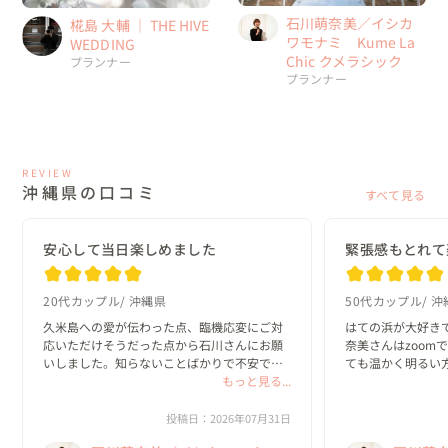
石川萌奈美／イシカ
椛島 大輔 ｜ THE HIVE
ワモナミ Kume La
WEDDING
Chic クメラシック
プランナー
プランナー
REVIEW
沖縄県の口コミ
すべて見る
安心して当日楽しめました
緊張感もとれて
20代カップル
沖縄県
50代カップル
沖
久米島への愛が伝わった点、臨機応変にご対
はての浜が大好き
応いただけそうだった点から石川さんにお願
奈美さんはzoom
いしました。知らないことばかりで不安でし
ても温かく明るい
たが、丁寧に回答してくださり安心して当日
もっと見る...
た✨梅雨明けと同
を迎えることができました。風は強かったで
に楽しかったです
すが、なんとかお天気にも恵まれて素敵な思
敵に仕上げてくださ
投稿日：2026年07月31日
い出になり...
萌奈美さんから...