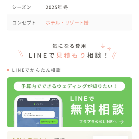
🌹当日について

シーズン
2025年 冬
別会場にて挙式を終えられたおふたりは、会場へ到着後ス
タイルチェンジを✨

コンセプト
ホテル・リゾート婚
その間に、ゲストには『Ring for a Drink🔔』の演出をお楽
しみいただきました🍸

また、おふたりがお持ち込みされた『ゲストオーディオブ
気になる費用
ック』も☎️💕

LINEで
見積もり
相談！
こちらは、おふたりからのメッセージを録音されたもの
で、受話器を取るとメッセージと共に、おふたりの画像が
LINEでかんたん相談
表示される特別なアイテムです。

メッセージへ応答されるゲストのご様子も、動画として残
る仕様となっており心温まる演出に📞🎶

お支度を終えたおふたりがご入場され、ウェルカムスピー
チ、乾杯へ🥂

パーティー開始当初は、あいにくの雨で屋内で開催してお
りましたが、運良く雨が上がり💫屋外へ移動して、コース
料理とともに開放的な時間をお楽しみいただきました😊
