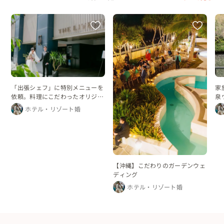
「出張シェフ」に特別メニューを
家
依頼。料理にこだわったオリジナ
泉
ルウエディング
ホテル・リゾート婚
【沖縄】こだわりのガーデンウェ
ディング
ホテル・リゾート婚