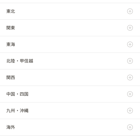
東北
北海道
関東
青森県
東海
岩手県
茨城県
北陸・甲信越
宮城県
栃木県
岐阜県
関西
秋田県
群馬県
静岡県
新潟県
中国・四国
山形県
埼玉県
愛知県
富山県
滋賀県
九州・沖縄
福島県
千葉県
三重県
石川県
京都府
鳥取県
海外
東京都
福井県
大阪府
島根県
福岡県