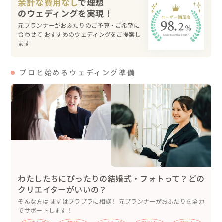
余計な費用なし
で理想
スピーチでは、おふたりをはじめ、ご両親様やご兄弟様よ
り心温まるお言葉に会場は涙と笑顔に。

元プランナーがおふたりのご予算・ご希望に
ケーキセレモニーでは、想像以上の強風に見舞われる場面
合わせて おすすめのウェディングをご提案し
もございましたが、そんな状況も笑顔で楽しまれておりま
ます
した😉

粉砂糖を振りかけた特別なウェディングケーキは、コース
プロと始めるウェディング準備
料理のデザートと一緒に提供🎂

パーティーの結びには、ゲストの手持ち花火のアーチの中
を、おふたりがご退場🎇

幻想的な締めくくりとなりました。

その後は、そのまま2階の二次会会場へご移動🎶

改めて、サングラス姿でご登場されたおふたりは、『ファ
わたしたちにぴったりの結婚式・フォトって？どの
ーストダンス』をご披露され、会場は大きな拍手と笑顔に
クリエイターがいいの？
包まれました💃🕺

そんな方は まずはブラプラに相談！ 元プランナーがおふたりを全力
でサポートします！
続いて、ご希望されていた『ビアポン』や『シューゲー