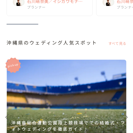
石川萌奈美／イシカワモナ
石川萌
ミ Kume La Chic クメラシッ
プランナー
ミ Kum
プランナ
ク
ク
沖縄県のウェディング人気スポット
すべて見る
沖縄県総合運動公園陸上競技場ででの結婚式・フ
ォトウェディングを徹底ガイド！