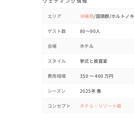
ウェディング情報
19:50　結び

おふたりは、前日から会場に宿泊されていま
エリア
沖縄県
/国頭群/ホルトノ
ゲスト送迎用のバスを手配し、空港まで迎えに
ゲスト数
80〜90人
💐当日について

・挙式

会場
ホテル
会場に到着されたゲストは「ガーデン挙式なん
おふたりが入場されると、それまでの賑やか
スタイル
挙式と披露宴
ゲストの顔を見て涙するおふたり、その姿に
温かく感動的なひとときとなりました。

費用相場
350 〜 400 万円
受付でゲストにペイントしていただいたキ
界にひとつだけの結婚証明書が完成しました✨️
シーズン
2025年 春
・パーティー

コンセプト
ホテル・リゾート婚
新婦様はスタイルチェンジをされ、ご入場✨️

おふたりの先輩による乾杯挨拶や、ご友人ス