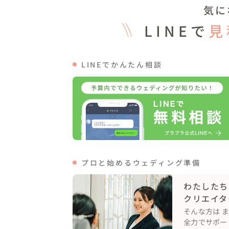
格付けチェックゲーム「効きドリンク」開催
気に
まずはお子様ゲストがチャレンジ！

３種類の乳酸菌飲料（ヨーゴ、ぐんぐんグ
LINEで
見
ドリンク「ヨーゴ」を当てていただきます🥤
結果は、、なんと！参加者全員が正解🎉

続いて、大人ゲストのチャレンジです。

LINEでかんたん相談
４種類のビール（淡麗、サントリー、キリ
ンビール」を当てていただきます🍺

ビール好きの方、サントリーやキリンでお勤
正解者は、、、２名でした。これは難問でした
最後の勝負はワイン編🍷

500円・1,000円・10,000円の３種類
す。

プロと始めるウェディング準備
見事正解されたのは、、、１名の方！お見事で
会場が一体となって大盛り上がりの、楽しい演
わたしたち
クリエイタ
ゲームのあとは映像をご覧いただき、その後は
そんな方は 
「島人ぬ宝」「アンマー」「オジー自慢の
全力でサポー