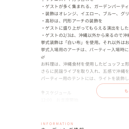
・ゲストが多く集まれる、ガーデンパーティ
・装飾はオレンジ、イエロー、ブルー、グリ
・高砂は、円形アーチの装飾を

・ゲストに盛り上がってもらえる演出をした
・ゲストの2/3は、沖縄以外から来るので沖
挙式装飾は「白い布」を使用。それ以外はお
挙式入場用のアーチは、パーティー入場時
🌿

お料理は、沖縄食材を使用したビュッフェ形
さらに民謡ライブを取り入れ、五感で沖縄を
パーティー用のテントには、ライトを装飾し幻
も
💐スケジュール

12:00　お支度開始

14:30　撮影開始

15:30　ゲスト受付開始

16:00　挙式

INFORMATION
16:40　パーティー
