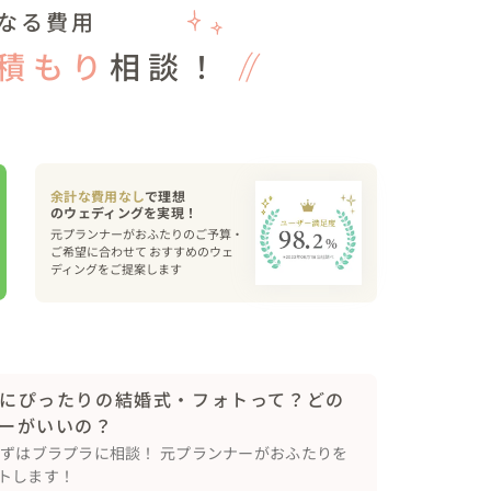
！！

なる費用
ルト、ヤクルト）から、沖縄県民に愛されるソウル
積もり
相談！


ン、オリオンビール）から、沖縄のビール「オリオ
余計な費用なし
で理想
めの方にご参加いただきました。

元プランナーがおふたりのご予算・
ね😲

ご希望に合わせて おすすめのウェ
ディングをご提案します
の金額のワインから、一番高いワインを当てていただきま
した👏

出となりました🎉

にぴったりの結婚式・フォトって？どの
ーがいいの？
民謡ライブ🪕♬

まずはブラプラに相談！ 元プランナーがおふたりを
オリオンビール」など沖縄らしいリクエスト曲をを
トします！