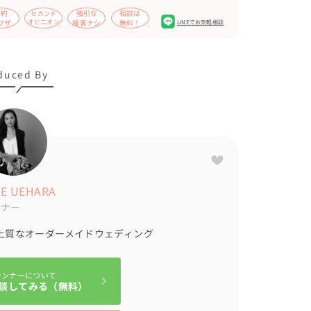
節約
強引な
相談は
セカンド
てくださって、みんなでカチャーシーを踊りました
ワザ
オピニオン
接客ナシ
無料！
LINEでお気軽相談
気持ちをお手紙で読まれ、感動的なシーンに。

duced By


ール上映と続きました。

、ご両親からのメッセージも✨️

されていました。



へ出発されました🚌

E UEHARA
ンナー
のご友人の方が担当されました。

上質なオーダーメイドウェディング
れています。

ト、結婚証明書、プロフィールブックなど、おふた
ランナーについて
談してみる（無料）
ピローを貸出しました。
