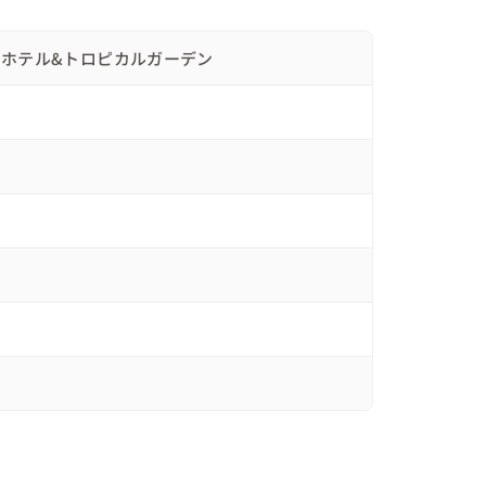
した。

キホテル&トロピカルガーデン
行きました🚌

だね✨️」と驚きと感動の声😊

な空気は一変。

感動したゲストも思わずもらい泣き…。

ャンバスには、最後におふたりがサインをして、世
🎨

ピーチと進行は続き、ゲームへ。
