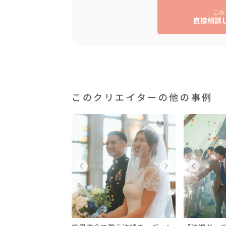
かりゆしウェアを希望されるゲストへ、お店
この
ゲストの空港からの送迎、二次会会場への送
直接相談
💐メッセージ

ガーデンパーティーは、天候の影響を受け
に対応いたします☺️

また、ご希望があれば二次会の紹介、バス
ください。
このクリエイターの他の事例
ェディング
ウェディング
ウェディング
ウェディング
ウェディング
ウェ
ウェ
ウ
縄県
沖縄県
沖縄県
沖縄県
沖縄県
沖縄
沖縄
沖
0 〜 350 万円
50 〜 500 万円
300 〜 350 万円
450 〜 500 万円
200 〜 250 万円
300 
450
200