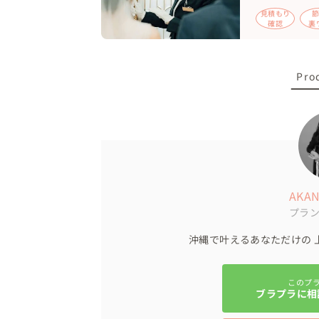
演奏していただきました。

見積もり
沖縄在住のゲストたちが率先して盛り上げ
確認
裏
😄

結びに、新婦様がご家族やご友人への感謝の
Pro
ご両親への記念品は、生まれた時の体重米を✨️
新郎様は緊張されながら謝辞され、エンドロ
エンドロールには、おふたりにはサプライズで
感動的な内容に、おふたりもゲストも涙を流
最後は、ゲストによる花火のアーチ内を退場
パーティーのあとは、ご友人のみ参加の二次会
AKAN
プラ
💐アイテムについて

ヘアメイクさん、カメラマンさんは、新婦様
沖縄で叶えるあなただけの 
衣装は、ヘアメイクさん紹介のお店で手配さ
ウェルカムスペースのグッズ、席札、ギフ
このプ
りがご用意されました。

ブラプラに相
ブーケ、会場装飾はこちらで準備し、リング