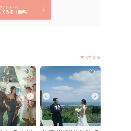
を紹介しております。

プランナーに
迎バスを手配しました。

してみる（無料）
る場合もありますが、当日の状況に合わせて、柔軟
の手配なども可能ですので、どうぞお気軽にご相談
すべて見る
ディング
ディング
ェディング
ウェディング
ウェディング
ウェディング
ウェディ
ウェデ
ウェデ
県
県
縄県
沖縄県
沖縄県
沖縄県
沖縄県
沖縄県
沖縄県
〜 350 万円
 〜 500 万円
 〜 250 万円
300 〜 350 万円
450 〜 500 万円
200 〜 250 万円
300 〜 3
450 〜 
200 〜