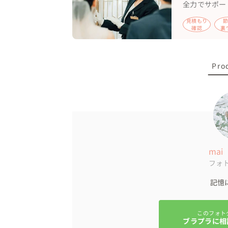
全力でサポー
見積もり
確認
裏
Pro
mai
フォ
記憶
このフォト
ブラプラに相