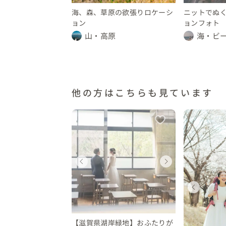
海、森、草原の欲張りロケーシ
ニットでぬ
ョン
ョンフォト
山・高原
海・ビ
他の方はこちらも見ています
ェディングフォト
ウェディングフォト
ウェディング
ウェ
ウ
賀県
滋賀県
滋賀県
滋賀
滋
ウェディングフォト
ウェディングフォト
ウェ
10 万円
〜 10 万円
〜 10 万円
〜 10
〜 
滋賀県
滋賀県
滋賀
 10 万円
〜 10 万円
〜 1
【滋賀県湖岸緑地】おふたりが