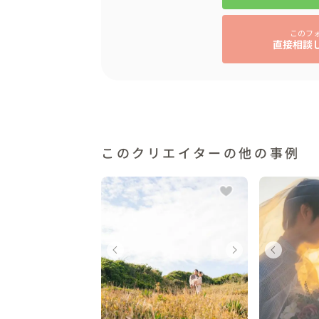
このフ
直接相談
このクリエイターの他の事例
ェディングフォト
ウェディングフォト
ウェディングフォト
ウェディングフォト
ウェディングフォト
ウェ
ウェ
ウ
歌山県
大阪府
和歌山県
大阪府
和歌山県
和歌
大阪
和
10 万円
 10 万円
〜 10 万円
〜 10 万円
〜 10 万円
〜 10
〜 1
〜 