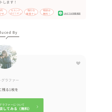
トします！
節約
強引な
相談は
セカンド
ワザ
オピニオン
接客ナシ
無料！
LINEでお気軽相談
duced By
トグラファー
に残る1枚を
グラファーについて
談してみる（無料）