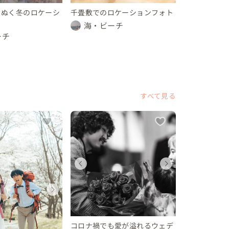
くぬく冬のロケーシ
千畳敷でのロケーションフォト
海・ビーチ
ーチ
すべて見る
ディングフォト
ェディング
ウェディングフォト
ウェディング
ウェディ
ウェデ
県
賀県
滋賀県
滋賀県
滋賀県
滋賀県
ディングフォト
ウェディングフォト
ウェデ
 万円
10 万円
〜 10 万円
〜 10 万円
〜 10 万
〜 10
県
滋賀県
滋賀県
0 万円
〜 10 万円
〜 10 
コロナ禍でも愛が溢れるウェデ